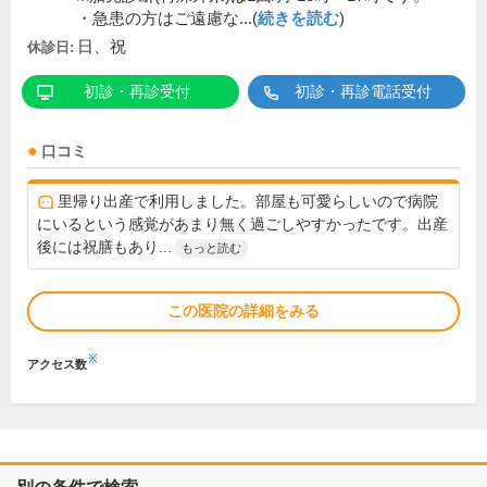
・急患の方はご遠慮な...(
続きを読む
)
日、祝
休診日:
初診・再診受付
初診・再診電話受付
口コミ
里帰り出産で利用しました。部屋も可愛らしいので病院
にいるという感覚があまり無く過ごしやすかったです。出産
後には祝膳もあり...
もっと読む
この医院の詳細をみる
※
アクセス数