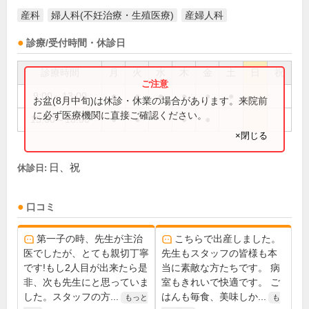
産科
婦人科(不妊治療・生殖医療)
産婦人科
診療/受付時間・休診日
診療時間
月
火
水
木
金
土
日
祝
9:00～13:00
●
●
●
●
●
●
お盆(8月中旬)は休診・休業の場合があります。来院前
に必ず医療機関に直接ご確認ください。
15:00～18:00
●
●
●
●
×閉じる
日、祝
休診日:
口コミ
第一子の時、先生が主治
こちらで出産しました。
医でしたが、とても親切丁寧
先生もスタッフの皆様も本
です!もし2人目が出来たら是
当に素敵な方たちです。 病
非、次も先生にと思っていま
室もきれいで快適です。 ご
した。スタッフの方...
はんも毎食、美味しか...
もっと
も