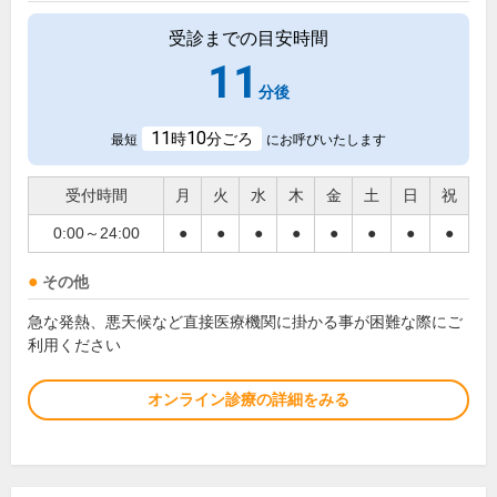
受診までの目安時間
11
分後
11
10
時
分ごろ
最短
にお呼びいたします
受付時間
月
火
水
木
金
土
日
祝
0:00～24:00
●
●
●
●
●
●
●
●
その他
急な発熱、悪天候など直接医療機関に掛かる事が困難な際にご
利用ください
オンライン診療の詳細をみる