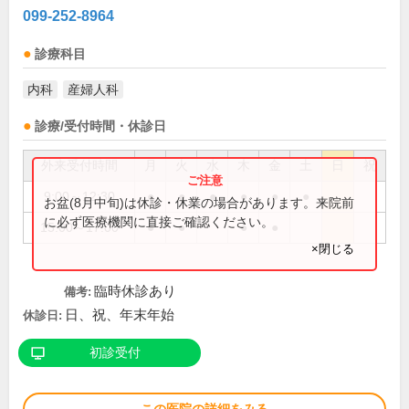
099-252-8964
診療科目
内科
産婦人科
診療/受付時間・休診日
外来受付時間
月
火
水
木
金
土
日
祝
9:00～12:30
●
●
●
●
●
●
お盆(8月中旬)は休診・休業の場合があります。来院前
に必ず医療機関に直接ご確認ください。
15:00～17:00
●
●
●
●
×閉じる
臨時休診あり
備考:
日、祝、年末年始
休診日:
初診受付