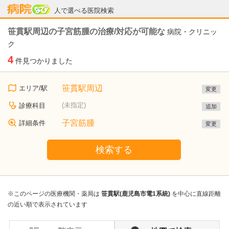
病院なび
人で選べる医院検索
笹貫駅周辺の子宮筋腫の治療/対応が可能な
病院・クリニッ
ク
4
件見つかりました
笹貫駅周辺
エリア/駅
変更
(未指定)
診療科目
追加
子宮筋腫
詳細条件
変更
検索する
※このページの医療機関・薬局は
笹貫駅(鹿児島市電1系統)
を中心に直線距離
の近い順で表示されています