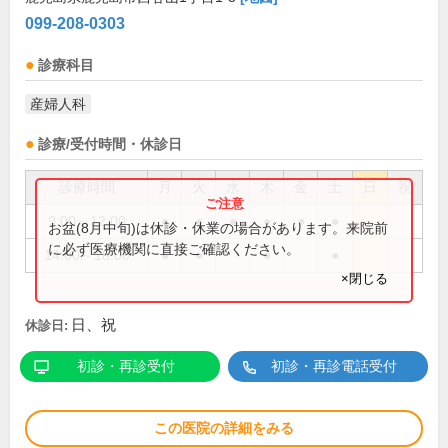
099-208-0303
診療科目
産婦人科
診療/受付時間・休診日
診療時間
月
火
水
木
金
土
日
祝
9:00～12:00
●
●
●
●
●
●
お盆(8月中旬)は休診・休業の場合があります。来院前
に必ず医療機関に直接ご確認ください。
14:00～18:00
●
●
●
●
×閉じる
日、祝
休診日:
初診・再診受付
初診・再診電話受付
この医院の詳細をみる