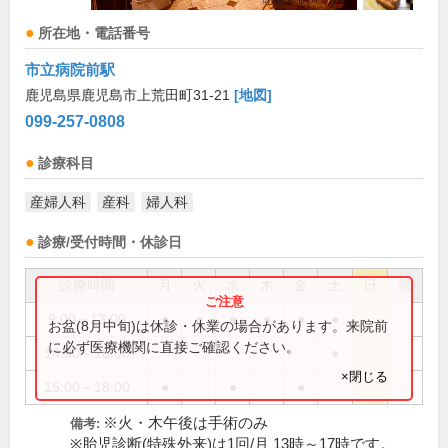
所在地・電話番号
市立病院前駅
鹿児島県鹿児島市上荒田町31-21
[地図]
099-257-0808
診療科目
産婦人科
産科
婦人科
診療/受付時間・休診日
診療時間
月
火
水
木
金
土
日
祝
9:00～13:00
●
●
●
●
●
●
お盆(8月中旬)は休診・休業の場合があります。来院前
に必ず医療機関に直接ご確認ください。
14:00～16:00
●
×閉じる
15:00～18:00
●
●
●
※火・木午後は手術のみ
備考:
※胎児診断(特殊外来)は1回/月 13時～17時です。