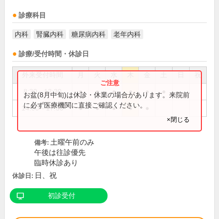
診療科目
内科
腎臓内科
糖尿病内科
老年内科
診療/受付時間・休診日
外来受付時間
月
火
水
木
金
土
日
祝
8:30～12:30
●
●
●
●
●
●
お盆(8月中旬)は休診・休業の場合があります。来院前
に必ず医療機関に直接ご確認ください。
14:00～17:30
●
●
●
●
●
×閉じる
土曜午前のみ
備考:
午後は往診優先
臨時休診あり
日、祝
休診日:
初診受付