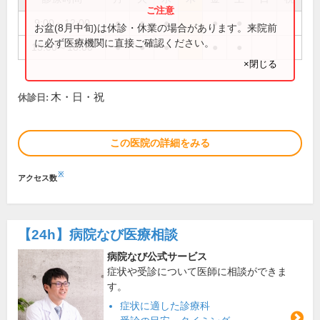
9:00～12:00
●
●
●
●
●
お盆(8月中旬)は休診・休業の場合があります。来院前
に必ず医療機関に直接ご確認ください。
15:00～18:00
●
●
●
●
●
×閉じる
木・日・祝
休診日:
この医院の詳細をみる
※
アクセス数
【24h】
病院なび医療相談
病院なび公式サービス
症状や受診について医師に相談ができま
す。
症状に適した診療科