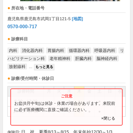
所在地・電話番号
鹿児島県鹿児島市武岡1丁目121-5
[地図]
0570-000-717
診療科目
内科
消化器内科
胃腸内科
循環器内科
呼吸器内科
リ
ハビリテーション科
老年精神科
肝臓内科
脳神経内科
放射線科
...
もっと見る
診療/受付時間・休診日
診療時間
月
火
水
木
金
土
日
祝
8:30～12:30
●
●
●
●
●
●
お盆(8月中旬)は休診・休業の場合があります。来院前
に必ず医療機関に直接ご確認ください。
14:30～17:30
●
●
●
●
●
●
×閉じる
日、祝、夏季8/13～8/15、年末年始12/30～1/3
休診日: