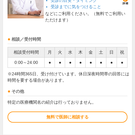
受診の目安・タイミング
受診までに気をつけること
などにご利用ください。（無料でご利用い
ただけます）
相談／受付時間
相談受付時間
月
火
水
木
金
土
日
祝
0:00～24:00
●
●
●
●
●
●
●
●
※24時間365日、受け付けています。休日深夜時間帯の回答には
時間を要する場合があります。
その他
特定の医療機関名の紹介は行っておりません。
無料で医師に相談する