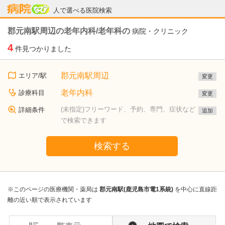
病院なび
人で選べる医院検索
郡元南駅周辺の老年内科/老年科の
病院・クリニック
4
件見つかりました
郡元南駅周辺
エリア/駅
変更
老年内科
診療科目
変更
(未指定)フリーワード、予約、専門、症状など
詳細条件
追加
で検索できます
検索する
※このページの医療機関・薬局は
郡元南駅(鹿児島市電1系統)
を中心に直線距
離の近い順で表示されています