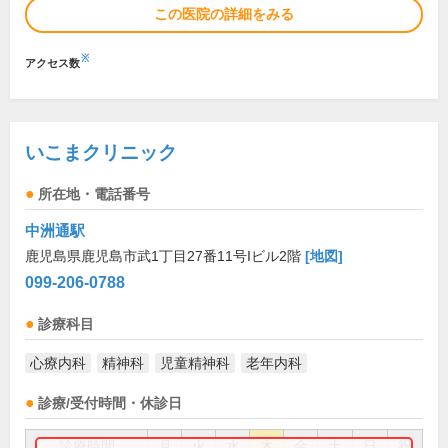
この医院の詳細をみる
※
アクセス数
いこまクリニック
所在地・電話番号
中洲通駅
鹿児島県鹿児島市武1丁目27番11号Iビル2階
[地図]
099-206-0788
診療科目
心療内科
精神科
児童精神科
老年内科
診療/受付時間・休診日
診療時間
月
火
水
木
金
土
日
祝