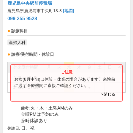
鹿児島中央駅前停留場
鹿児島県鹿児島市中央町13-3
[地図]
099-255-9528
診療科目
産婦人科
診療/受付時間・休診日
外来受付時間
月
火
水
木
金
土
日
祝
9:00～11:30
●
●
●
●
●
●
お盆(8月中旬)は休診・休業の場合があります。来院前
に必ず医療機関に直接ご確認ください。
14:00～17:30
●
●
●
×閉じる
火・木・土曜AMのみ
備考:
金曜PMは予約のみ
臨時休診あり
日、祝
休診日: