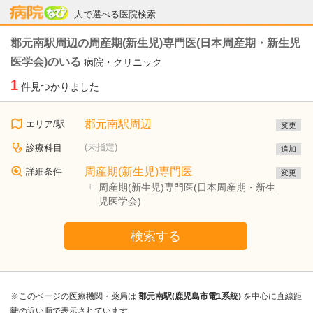
病院なび
人で選べる医院検索
郡元南駅周辺の周産期(新生児)専門医(日本周産期・新生児
医学会)のいる
病院・クリニック
1
件見つかりました
郡元南駅周辺
エリア/駅
変更
(未指定)
診療科目
追加
周産期(新生児)専門医
詳細条件
変更
周産期(新生児)専門医(日本周産期・新生
児医学会)
検索する
※このページの医療機関・薬局は
郡元南駅(鹿児島市電1系統)
を中心に直線距
離の近い順で表示されています