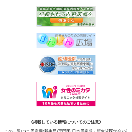
《掲載している情報についてのご注意》
この一覧には 周産期(新生児)専門医(日本周産期・新生児医学会)が