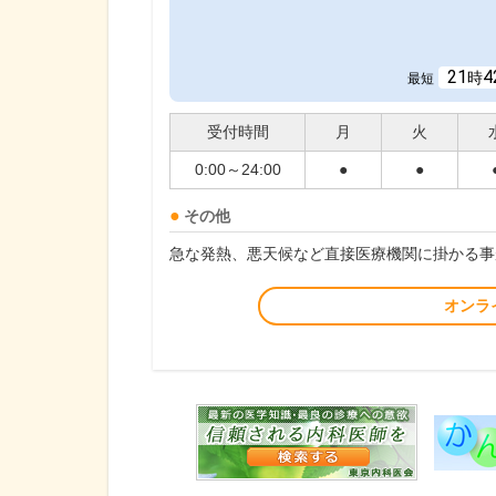
21
4
時
最短
受付時間
月
火
0:00～24:00
●
●
その他
急な発熱、悪天候など直接医療機関に掛かる事
オンラ