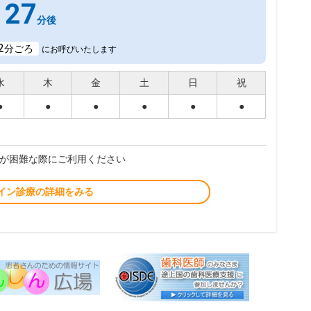
27
分後
2
分ごろ
にお呼びいたします
水
木
金
土
日
祝
●
●
●
●
●
●
が困難な際にご利用ください
イン診療の詳細をみる