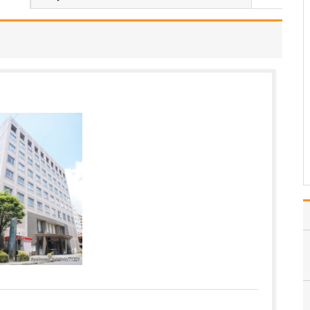
ださい。
内科全般を幅広く診療し
ており、基本的にはどの
ようなご相談にも対応し
ています。私自身の専門
である循環器領域では、
不整脈や狭心症、心筋梗
塞の予後管理などを中心
に診療を行っています
が、それに限らず、呼吸
器疾…
>>記事全文を読む