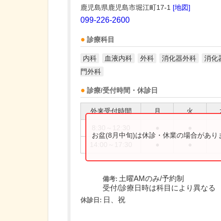
鹿児島県鹿児島市堀江町17-1
[地図]
099-226-2600
診療科目
内科
血液内科
外科
消化器外科
消化
門外科
診療/受付時間・休診日
外来受付時間
月
火
8:30～12:30
●
●
お盆(8月中旬)は休診・休業の場合があ
14:00～17:30
●
●
土曜AMのみ/予約制
備考:
受付/診療日時は科目により異なる
日、祝
休診日: