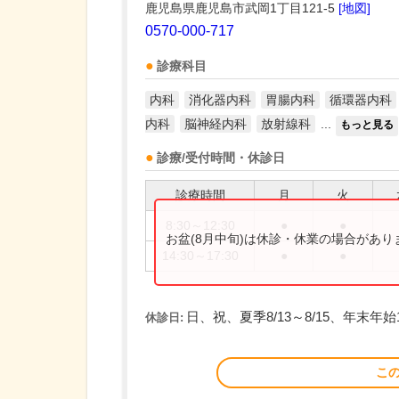
鹿児島県鹿児島市武岡1丁目121-5
[地図]
0570-000-717
診療科目
内科
消化器内科
胃腸内科
循環器内科
内科
脳神経内科
放射線科
...
もっと見る
診療/受付時間・休診日
診療時間
月
火
8:30～12:30
●
●
お盆(8月中旬)は休診・休業の場合があ
14:30～17:30
●
●
日、祝、夏季8/13～8/15、年末年始12
休診日:
こ