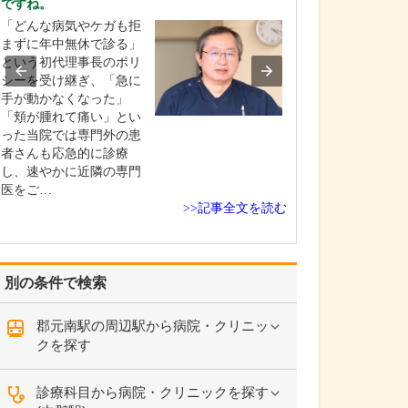
ですね。
貴院の診療内容
「どんな病気やケガも拒
内科・小児科・
まずに年中無休で診る」
を掲げ、地域に
という初代理事長のポリ
総合的な診療を
シーを受け継ぎ、「急に
ます。風邪や生
手が動かなくなった」
といった一般内
「頬が腫れて痛い」とい
から、外傷や関
った当院では専門外の患
の痛みなどの整
者さんも応急的に診療
な症状まで幅広
し、速やかに近隣の専門
ており、お子さ
医をご…
高…
>>記事全文を読む
別の条件で検索
郡元南駅の周辺駅から病院・クリニッ
クを探す
診療科目から病院・クリニックを探す