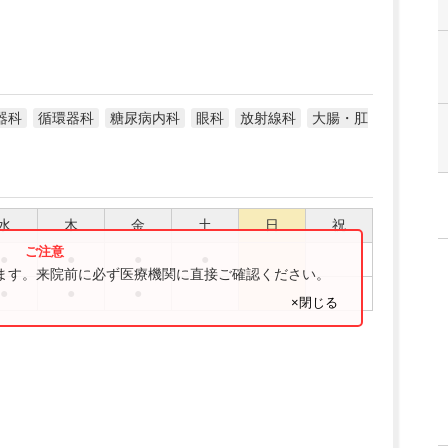
器科
循環器科
糖尿病内科
眼科
放射線科
大腸・肛
水
木
金
土
日
祝
●
●
●
●
ります。来院前に必ず医療機関に直接ご確認ください。
●
●
●
×閉じる