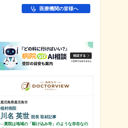
医療機関の皆様へ
医師(ドクター)の
鹿児島県鹿児島市
鹿児島県鹿児島市
植村病院
緑ヶ丘クリニッ
新田 翔
川名 英世
院長
院長
取材記事
桂 久和
貴院は地域の「駆け込み寺」のような存在なの
医師