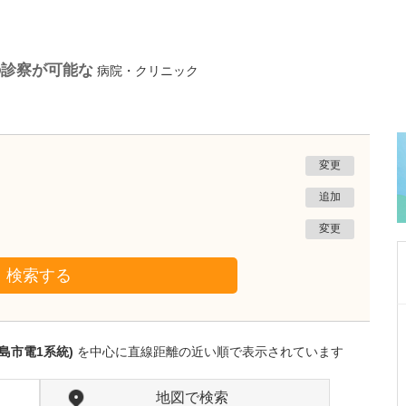
の診察が可能な
病院・クリニック
変更
追加
変更
検索する
北海道札幌市東区
野沢医院
島市電1系統)
を中心に直線距離の近い順で表示されています
野澤 健一
院長
取材記事
特に力を入れている診療分野について教えてく
地図で検索