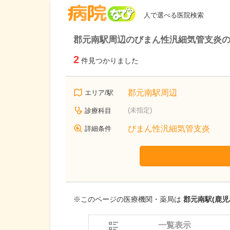
病院なび
人で選べる医院検索
郡元南駅周辺のびまん性汎細気管支炎
2
件見つかりました
郡元南駅周辺
エリア/駅
(未指定)
診療科目
びまん性汎細気管支炎
詳細条件
※このページの医療機関・薬局は
郡元南駅(鹿児
一覧表示