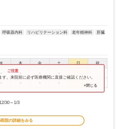
呼吸器内科
リハビリテーション科
老年精神科
肝臓
水
木
金
土
日
祝
●
●
●
●
ります。来院前に必ず医療機関に直接ご確認ください。
●
●
●
●
×閉じる
/30～1/3
の医院の詳細をみる