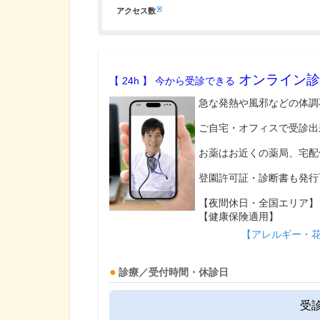
※
アクセス数
オンライン診
【 24h 】 今から受診できる
急な発熱や風邪などの体調
ご自宅・オフィスで受診出
お薬はお近くの薬局、宅配
登園許可証・診断書も発行
【夜間休日・全国エリア】
【健康保険適用】
【アレルギー・
診療／受付時間・休診日
受