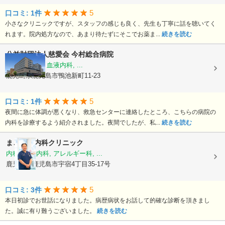
5
口コミ: 1件
小さなクリニックですが、スタッフの感じも良く、先生も丁寧に話を聴いてく
れます。院内処方なので、あまり待たずにそこでお薬ま...
続きを読む
公益財団法人慈愛会
今村総合病院
内科, 救急科, 血液内科, ...
鹿児島県鹿児島市鴨池新町11-23
5
口コミ: 1件
夜間に急に体調が悪くなり、救急センターに連絡したところ、こちらの病院の
内科を診療するよう紹介されました。夜間でしたが、私...
続きを読む
まごころ内科クリニック
内科, 神経内科, アレルギー科, ...
鹿児島県鹿児島市宇宿4丁目35-17号
5
口コミ: 3件
本日初診でお世話になりました。病歴病状をお話して的確な診断を頂きまし
た。誠に有り難うございました。
続きを読む