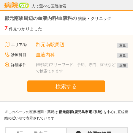
病院なび
人で選べる医院検索
郡元南駅周辺の血液内科/血液科の
病院・クリニック
7
件見つかりました
郡元南駅周辺
エリア/駅
変更
血液内科
診療科目
変更
(未指定)フリーワード、予約、専門、症状など
詳細条件
追加
で検索できます
検索する
※このページの医療機関・薬局は
郡元南駅(鹿児島市電1系統)
を中心に直線距
離の近い順で表示されています