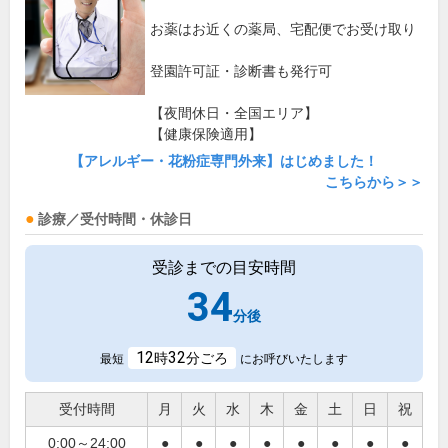
お薬はお近くの薬局、宅配便でお受け取り
登園許可証・診断書も発行可
【夜間休日・全国エリア】
【健康保険適用】
【アレルギー・花粉症専門外来】はじめました！
こちらから＞＞
診療／受付時間・休診日
受診までの目安時間
34
分後
12
32
時
分ごろ
最短
にお呼びいたします
受付時間
月
火
水
木
金
土
日
祝
0:00～24:00
●
●
●
●
●
●
●
●