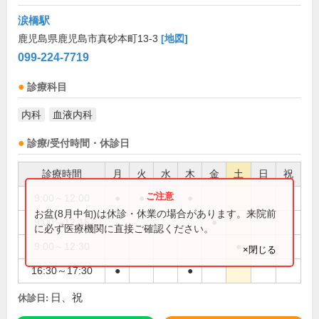
涙橋駅
鹿児島県鹿児島市真砂本町13-3
[地図]
099-224-7719
診療科目
内科
血液内科
診療/受付時間・休診日
診療時間
月
火
水
木
金
土
日
祝
9:00～12:00
●
●
●
●
お盆(8月中旬)は休診・休業の場合があります。来院前
9:00～12:15
●
に必ず医療機関に直接ご確認ください。
9:00～12:30
●
×閉じる
16:30～17:30
●
●
日、祝
休診日: