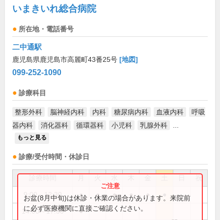
いまきいれ総合病院
所在地・電話番号
二中通駅
鹿児島県鹿児島市高麗町43番25号
[地図]
099-252-1090
診療科目
整形外科
脳神経内科
内科
糖尿病内科
血液内科
呼吸
器内科
消化器科
循環器科
小児科
乳腺外科
...
もっと見る
診療/受付時間・休診日
診療時間
月
火
水
木
金
土
日
祝
9:00～12:30
●
●
●
●
●
●
お盆(8月中旬)は休診・休業の場合があります。来院前
に必ず医療機関に直接ご確認ください。
14:00～17:30
●