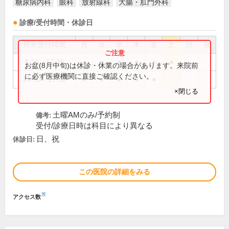
糖尿病内科
眼科
放射線科
大腸・肛門外科
診療/受付時間・休診日
外来受付時間
月
火
水
木
金
土
日
祝
8:30～12:30
●
●
●
●
●
●
お盆(8月中旬)は休診・休業の場合があります。来院前
に必ず医療機関に直接ご確認ください。
14:00～17:30
●
●
●
●
●
×閉じる
土曜AMのみ/予約制
備考:
受付/診療日時は科目により異なる
日、祝
休診日:
この医院の詳細をみる
※
アクセス数