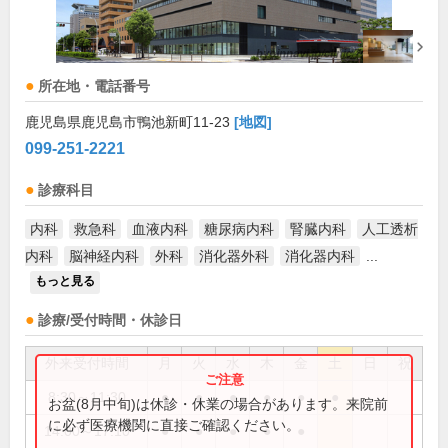
所在地・電話番号
鹿児島県鹿児島市鴨池新町11-23
[地図]
099-251-2221
診療科目
内科
救急科
血液内科
糖尿病内科
腎臓内科
人工透析
内科
脳神経内科
外科
消化器外科
消化器内科
...
もっと見る
診療/受付時間・休診日
外来受付時間
月
火
水
木
金
土
日
祝
8:30～11:30
●
●
●
●
●
●
お盆(8月中旬)は休診・休業の場合があります。来院前
に必ず医療機関に直接ご確認ください。
14:00～17:10
●
●
●
●
●