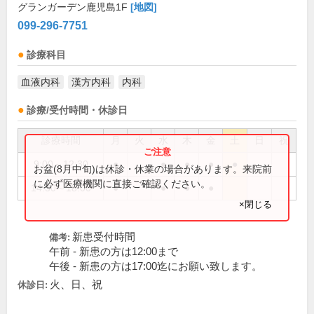
グランガーデン鹿児島1F
[地図]
099-296-7751
診療科目
血液内科
漢方内科
内科
診療/受付時間・休診日
診療時間
月
火
水
木
金
土
日
祝
9:00～12:30
●
●
●
●
●
お盆(8月中旬)は休診・休業の場合があります。来院前
に必ず医療機関に直接ご確認ください。
14:30～18:00
●
●
●
●
×閉じる
新患受付時間
備考:
午前 - 新患の方は12:00まで
午後 - 新患の方は17:00迄にお願い致します。
火、日、祝
休診日: