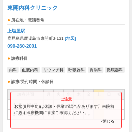
東開内科クリニック
所在地・電話番号
上塩屋駅
鹿児島県鹿児島市東開町3-131
[地図]
099-260-2001
診療科目
内科
血液内科
リウマチ科
呼吸器科
胃腸科
循環器科
診療/受付時間・休診日
診療時間
月
火
水
木
金
土
日
祝
8:30～12:30
●
●
●
●
●
●
お盆(8月中旬)は休診・休業の場合があります。来院前
に必ず医療機関に直接ご確認ください。
14:00～19:00
●
●
●
×閉じる