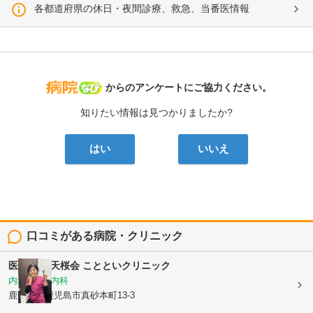
各都道府県の休日・夜間診療、救急、当番医情報
病院なび
からのアンケートにご協力ください。
知りたい情報は見つかりましたか?
はい
いいえ
口コミがある病院・クリニック
医療法人 天桜会
ことといクリニック
内科, 血液内科
鹿児島県鹿児島市真砂本町13-3