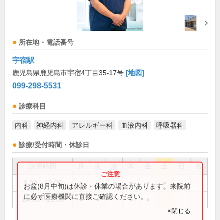
所在地・電話番号
宇宿駅
鹿児島県鹿児島市宇宿4丁目35-17号
[地図]
099-298-5531
診療科目
内科
神経内科
アレルギー科
血液内科
呼吸器科
診療/受付時間・休診日
診療時間
月
火
水
木
金
土
日
祝
9:00～12:00
●
●
●
●
●
●
お盆(8月中旬)は休診・休業の場合があります。来院前
に必ず医療機関に直接ご確認ください。
14:00～19:00
●
●
●
●
×閉じる