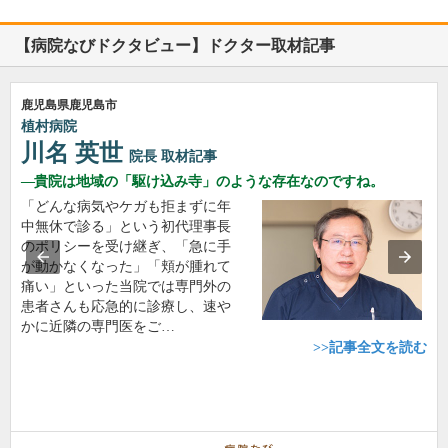
【病院なびドクタビュー】ドクター取材記事
鹿児島県鹿児島市
植村病院
川名 英世
院長
取材記事
貴院は地域の「駆け込み寺」のような存在なのですね。
「どんな病気やケガも拒まずに年
中無休で診る」という初代理事長
のポリシーを受け継ぎ、「急に手
が動かなくなった」「頬が腫れて
痛い」といった当院では専門外の
患者さんも応急的に診療し、速や
かに近隣の専門医をご…
>>記事全文を読む