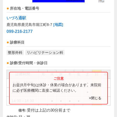
所在地・電話番号
いづろ通駅
鹿児島県鹿児島市堀江町8-7
[地図]
099-216-2177
診療科目
整形外科
リハビリテーション科
診療/受付時間・休診日
診療時間
月
火
水
木
金
土
日
祝
9:00～13:00
●
●
●
●
●
●
お盆(8月中旬)は休診・休業の場合があります。来院前
に必ず医療機関に直接ご確認ください。
14:00～18:00
●
×閉じる
14:30～18:30
●
●
●
●
受付は上記の30分前まで
備考: