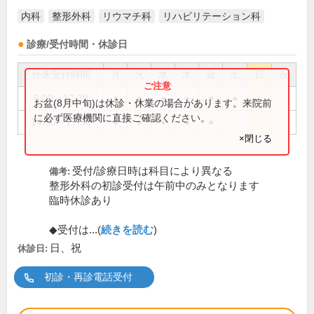
内科
整形外科
リウマチ科
リハビリテーション科
診療/受付時間・休診日
外来受付時間
月
火
水
木
金
土
日
祝
9:00～12:30
●
●
●
●
●
●
お盆(8月中旬)は休診・休業の場合があります。来院前
に必ず医療機関に直接ご確認ください。
14:30～17:30
●
●
●
●
●
×閉じる
受付/診療日時は科目により異なる
備考:
整形外科の初診受付は午前中のみとなります
臨時休診あり
◆受付は...(
続きを読む
)
日、祝
休診日:
初診・再診電話受付