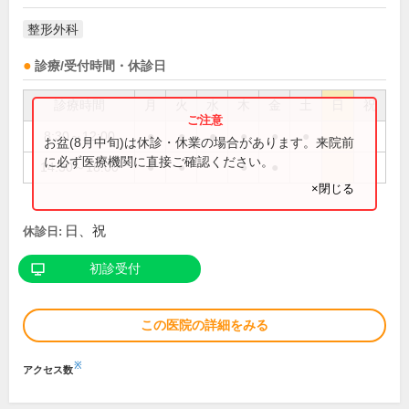
整形外科
診療/受付時間・休診日
診療時間
月
火
水
木
金
土
日
祝
8:30～12:00
●
●
●
●
●
●
お盆(8月中旬)は休診・休業の場合があります。来院前
に必ず医療機関に直接ご確認ください。
14:30～18:00
●
●
●
●
×閉じる
日、祝
休診日:
初診受付
この医院の詳細をみる
※
アクセス数