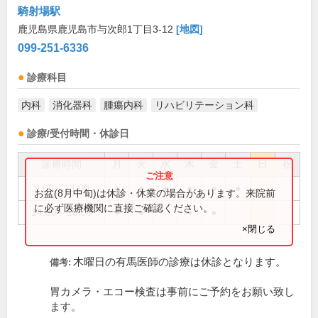
騎射場駅
鹿児島県鹿児島市与次郎1丁目3-12
[地図]
099-251-6336
診療科目
内科
消化器科
腫瘍内科
リハビリテーション科
診療/受付時間・休診日
診療時間
月
火
水
木
金
土
日
祝
9:00～13:00
●
●
●
●
●
●
お盆(8月中旬)は休診・休業の場合があります。来院前
に必ず医療機関に直接ご確認ください。
14:00～18:00
●
●
●
●
×閉じる
木曜日の有馬医師の診療は休診となります。
備考:
胃カメラ・エコー検査は事前にご予約をお願い致し
ます。