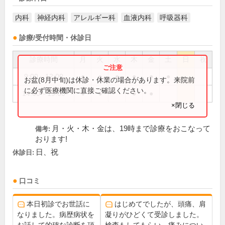
内科
神経内科
アレルギー科
血液内科
呼吸器科
診療/受付時間・休診日
診療時間
月
火
水
木
金
土
日
祝
9:00～12:00
●
●
●
●
●
●
お盆(8月中旬)は休診・休業の場合があります。来院前
に必ず医療機関に直接ご確認ください。
14:00～19:00
●
●
●
●
×閉じる
月・火・木・金は、19時まで診療をおこなって
備考:
おります!
日、祝
休診日:
口コミ
本日初診でお世話に
はじめてでしたが、頭痛、肩
なりました。病歴病状を
凝りがひどくて受診しました。