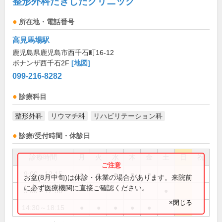
整形外科たきしたクリニック
所在地・電話番号
高見馬場駅
鹿児島県鹿児島市西千石町16-12
ボナンザ西千石2F
[地図]
099-216-8282
診療科目
整形外科
リウマチ科
リハビリテーション科
診療/受付時間・休診日
診療時間
月
火
水
木
金
土
日
祝
9:00～12:15
●
●
●
●
●
お盆(8月中旬)は休診・休業の場合があります。来院前
に必ず医療機関に直接ご確認ください。
9:00～12:30
●
×閉じる
14:30～18:15
●
●
●
●
●