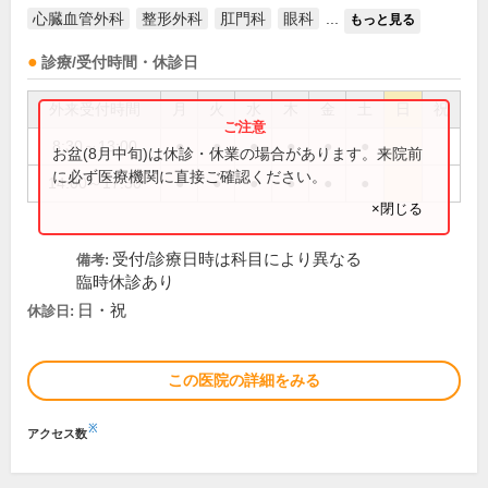
心臓血管外科
整形外科
肛門科
眼科
...
もっと見る
診療/受付時間・休診日
外来受付時間
月
火
水
木
金
土
日
祝
8:30～13:00
●
●
●
●
●
●
お盆(8月中旬)は休診・休業の場合があります。来院前
に必ず医療機関に直接ご確認ください。
14:00～17:30
●
●
●
●
●
●
×閉じる
受付/診療日時は科目により異なる
備考:
臨時休診あり
日・祝
休診日:
この医院の詳細をみる
※
アクセス数