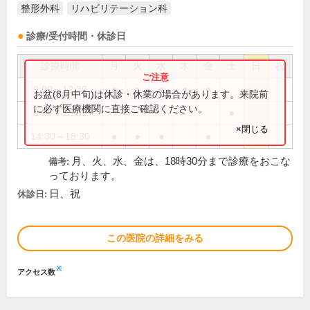
整形外科
リハビリテーション科
診療/受付時間・休診日
診療時間
月
火
水
木
金
土
日
祝
9:00～12:30
●
●
●
●
●
お盆(8月中旬)は休診・休業の場合があります。来院前
に必ず医療機関に直接ご確認ください。
9:00～13:30
●
×閉じる
14:30～18:30
●
●
●
●
月、火、水、金は、18時30分まで診療をおこな
備考:
っております。
日、祝
休診日:
この医院の詳細をみる
※
アクセス数