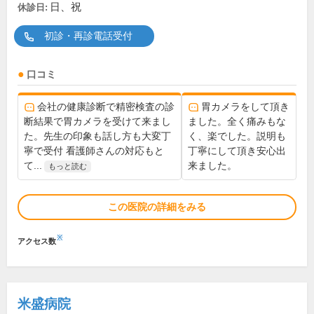
日、祝
休診日:
初診・再診電話受付
口コミ
会社の健康診断で精密検査の診
胃カメラをして頂き
断結果で胃カメラを受けて来まし
ました。全く痛みもな
た。先生の印象も話し方も大変丁
く、楽でした。説明も
寧で受付 看護師さんの対応もと
丁寧にして頂き安心出
て...
来ました。
もっと読む
この医院の詳細をみる
※
アクセス数
米盛病院