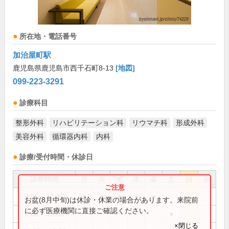
所在地・電話番号
加治屋町駅
鹿児島県鹿児島市西千石町8-13
[地図]
099-223-3291
診療科目
整形外科
リハビリテーション科
リウマチ科
形成外科
美容外科
循環器内科
内科
診療/受付時間・休診日
診療時間
月
火
水
木
金
土
日
祝
9:00～12:30
●
●
●
●
●
お盆(8月中旬)は休診・休業の場合があります。来院前
に必ず医療機関に直接ご確認ください。
9:00～13:00
●
×閉じる