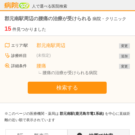
病院なび
人で選べる医院検索
郡元南駅周辺の腰痛の治療が受けられる
病院・クリニック
15
件見つかりました
郡元南駅周辺
エリア/駅
変更
(未指定)
診療科目
追加
腰痛
詳細条件
変更
腰痛の治療が受けられる病院
検索する
※このページの医療機関・薬局は
郡元南駅(鹿児島市電1系統)
を中心に直線距
離の近い順で表示されています