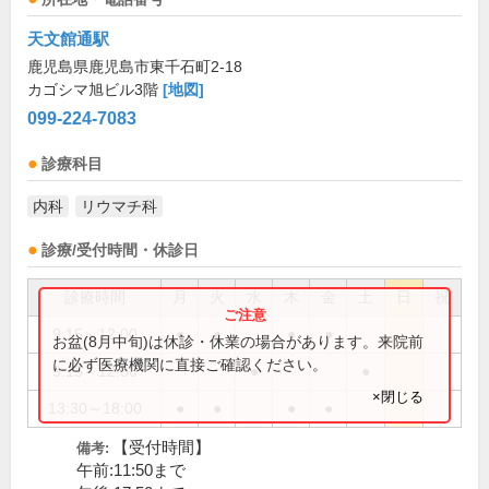
天文館通駅
鹿児島県鹿児島市東千石町2-18
カゴシマ旭ビル3階
[地図]
099-224-7083
診療科目
内科
リウマチ科
診療/受付時間・休診日
診療時間
月
火
水
木
金
土
日
祝
9:15～12:00
●
●
●
●
お盆(8月中旬)は休診・休業の場合があります。来院前
に必ず医療機関に直接ご確認ください。
9:15～12:30
●
●
×閉じる
13:30～18:00
●
●
●
●
【受付時間】
備考:
午前:11:50まで