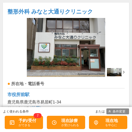
整形外科 みなと大通りクリニック
所在地・電話番号
市役所前駅
鹿児島県鹿児島市易居町1-34
リミビル1F
[地図]
条件変更
099-239-6622
7
予約/受付
現在診療
現在地
診療科目