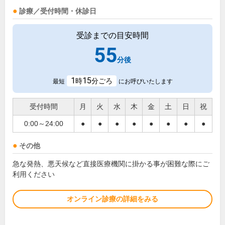
診療／受付時間・休診日
受診までの目安時間
55
分後
1
15
時
分ごろ
最短
にお呼びいたします
受付時間
月
火
水
木
金
土
日
祝
0:00～24:00
●
●
●
●
●
●
●
●
その他
急な発熱、悪天候など直接医療機関に掛かる事が困難な際にご
利用ください
オンライン診療の詳細をみる