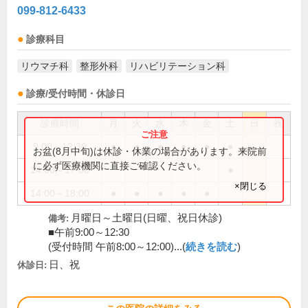
099-812-6433
診療科目
リウマチ科
整形外科
リハビリテーション科
診療/受付時間・休診日
診療時間
月
火
水
木
金
土
日
祝
9:00～12:30
●
●
●
●
●
●
お盆(8月中旬)は休診・休業の場合があります。来院前
に必ず医療機関に直接ご確認ください。
14:00～17:00
●
×閉じる
14:00～18:00
●
●
●
●
●
月曜日～土曜日(日曜、祝日休診)
備考:
■午前9:00～12:30
(受付時間 午前8:00～12:00)...(
続きを読む
)
日、祝
休診日: