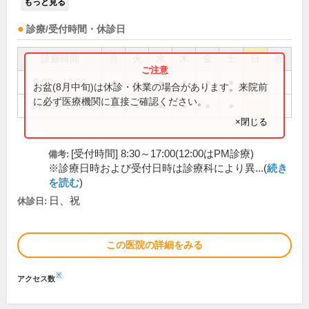
もっと見る
診療/受付時間・休診日
診療時間
月
火
水
木
金
土
日
祝
9:00～12:30
●
●
●
●
●
●
お盆(8月中旬)は休診・休業の場合があります。来院前
に必ず医療機関に直接ご確認ください。
14:00～18:00
●
●
●
●
●
●
×閉じる
[受付時間] 8:30～17:00(12:00はPM診療)
備考:
※診療日時および受付日時は診療科により異...(
続き
を読む
)
日、祝
休診日:
この医院の詳細をみる
※
アクセス数