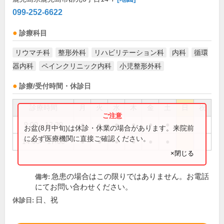
099-252-6622
診療科目
リウマチ科
整形外科
リハビリテーション科
内科
循環
器内科
ペインクリニック内科
小児整形外科
診療/受付時間・休診日
診療時間
月
火
水
木
金
土
日
祝
9:00～12:30
●
●
●
●
●
●
お盆(8月中旬)は休診・休業の場合があります。来院前
に必ず医療機関に直接ご確認ください。
14:00～17:00
●
●
●
●
●
●
×閉じる
急患の場合はこの限りではありません。お電話
備考:
にてお問い合わせください。
日、祝
休診日: