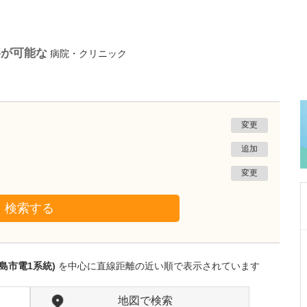
察が可能な
病院・クリニック
変更
追加
変更
検索する
神奈川県川崎市麻生区
新百合ヶ丘龍クリニック
島市電1系統)
を中心に直線距離の近い順で表示されています
龍 祥之助
院長
龍 彩香
副院長
取材記事
地図で検索