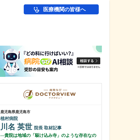
医療機関の皆様へ
医師(ドクター)の
鹿児島県鹿児島市
鹿児島県鹿児島市
植村病院
緑ヶ丘クリニッ
新田 翔
川名 英世
院長
院長
取材記事
桂 久和
貴院は地域の「駆け込み寺」のような存在なの
医師