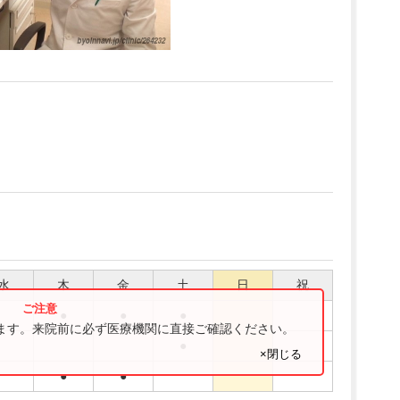
水
木
金
土
日
祝
●
●
●
ります。来院前に必ず医療機関に直接ご確認ください。
●
×閉じる
●
●