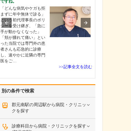
ですね。
貴院の診療内容
「どんな病気やケガも拒
内科・小児科・
まずに年中無休で診る」
を掲げ、地域に
という初代理事長のポリ
総合的な診療を
シーを受け継ぎ、「急に
ます。風邪や生
手が動かなくなった」
といった一般内
「頬が腫れて痛い」とい
から、外傷や関
った当院では専門外の患
の痛みなどの整
者さんも応急的に診療
な症状まで幅広
し、速やかに近隣の専門
ており、お子さ
医をご…
高…
>>記事全文を読む
別の条件で検索
郡元南駅の周辺駅から病院・クリニッ
クを探す
診療科目から病院・クリニックを探す