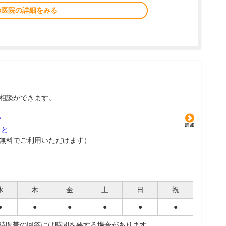
の医院の詳細をみる
相談ができます。
グ
こと
無料でご利用いただけます）
水
木
金
土
日
祝
●
●
●
●
●
●
夜時間帯の回答には時間を要する場合があります。