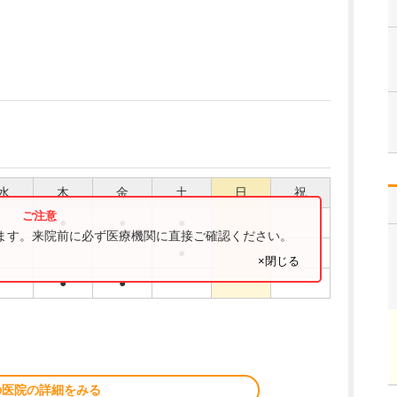
水
木
金
土
日
祝
●
●
●
ります。来院前に必ず医療機関に直接ご確認ください。
●
×閉じる
●
●
の医院の詳細をみる