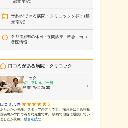
(郡元南駅)
予約ができる病院・クリニックを探す(郡
元南駅)
各都道府県の休日・夜間診療、救急、当
番医情報
口コミがある病院・クリニック
栃木隆男クリニック
内科, 呼吸器内科, アレルギー科
鹿児島県鹿児島市宇宿2-25-30
5
口コミ: 3件
あたたかい先生、スタッフの方々です。 喘息をはじめ呼吸
器疾患が専門で有名な先生です。 喘息で他院に通院してい
ましたが状態...
続きを読む