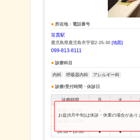
所在地・電話番号
笹貫駅
鹿児島県鹿児島市宇宿2-25-30
[地図]
099-813-8111
診療科目
内科
呼吸器内科
アレルギー科
診療/受付時間・休診日
診療時間
月
火
8:30～12:30
●
●
お盆(8月中旬)は休診・休業の場合があ
14:30～17:00
14:30～18:00
●
●