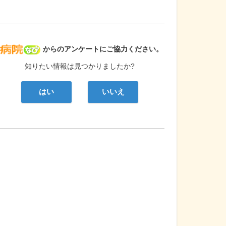
病院なび
からのアンケートにご協力ください。
知りたい情報は見つかりましたか?
はい
いいえ