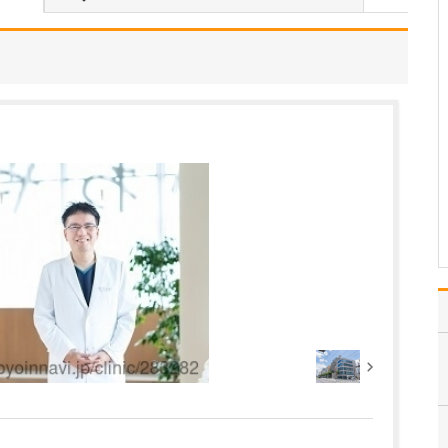
診療にあたるなかで、特に力を入れている疾患
はありますか?
注力しているのは、心不
全をはじめとする循環器
疾患の診療です。心不全
とは、心臓のポンプ機能
が低下し、全身に十分な
血液を送り出せなくなる
ことで、息切れやむく
み、倦怠感などの症状を
引き起こす病気です。進
行す…
>>記事全文を読む