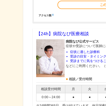
こ
※
アクセス数
【24h】
病院なび医療相談
病院なび公式サービス
症状や受診について医師に
症状に適した診療科
受診の目安・タイミン
受診までに気をつける
などにご利用ください。（
相談／受付時間
相談受付時間
月
火
0:00～24:00
●
●
※24時間365日、受け付けています。休日深