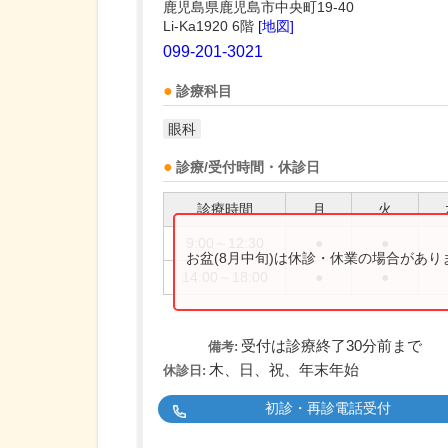
鹿児島県鹿児島市中央町19-40
Li-Ka1920 6階
[地図]
099-201-3021
診療科目
眼科
診療/受付時間・休診日
診療時間
月
火
9:00～12:30
●
●
お盆(8月中旬)は休診・休業の場合があ
14:00～18:00
●
●
受付は診療終了30分前まで
備考:
木、日、祝、年末年始
休診日:
初診・再診電話受付