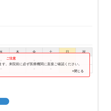
水
木
金
土
日
祝
●
●
●
ります。来院前に必ず医療機関に直接ご確認ください。
●
●
●
×閉じる