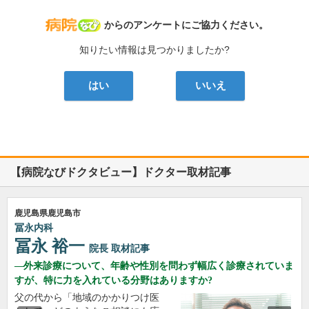
病院なび
からのアンケートにご協力ください。
知りたい情報は見つかりましたか?
はい
いいえ
【病院なびドクタビュー】ドクター取材記事
鹿児島県鹿児島市
冨永内科
冨永 裕一
院長
取材記事
外来診療について、年齢や性別を問わず幅広く診療されていま
すが、特に力を入れている分野はありますか?
父の代から「地域のかかりつけ医