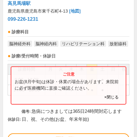
高見馬場駅
鹿児島県鹿児島市東千石町4-13
[地図]
099-226-1231
診療科目
脳神経外科
脳神経内科
リハビリテーション科
放射線科
診療/受付時間・休診日
診療時間
月
火
水
木
金
土
日
祝
9:00～13:00
●
●
●
●
●
●
お盆(8月中旬)は休診・休業の場合があります。来院前
に必ず医療機関に直接ご確認ください。
14:00～18:00
●
●
●
●
●
●
×閉じる
急病につきましては365日24時間対応します
備考:
日、祝、その他(お盆、年末年始)
休診日: