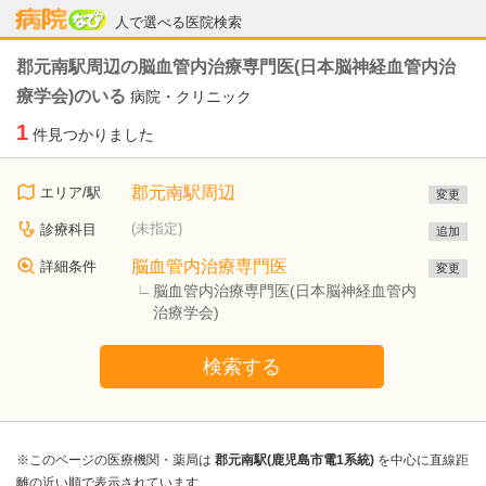
病院なび
人で選べる医院検索
郡元南駅周辺の脳血管内治療専門医(日本脳神経血管内治
療学会)のいる
病院・クリニック
1
件見つかりました
郡元南駅周辺
エリア/駅
変更
(未指定)
診療科目
追加
脳血管内治療専門医
詳細条件
変更
脳血管内治療専門医(日本脳神経血管内
治療学会)
検索する
※このページの医療機関・薬局は
郡元南駅(鹿児島市電1系統)
を中心に直線距
離の近い順で表示されています