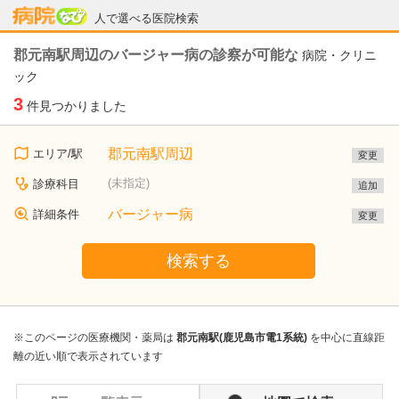
病院なび
人で選べる医院検索
郡元南駅周辺のバージャー病の診察が可能な
病院・クリニ
ック
3
件見つかりました
郡元南駅周辺
エリア/駅
変更
(未指定)
診療科目
追加
バージャー病
詳細条件
変更
検索する
※このページの医療機関・薬局は
郡元南駅(鹿児島市電1系統)
を中心に直線距
離の近い順で表示されています