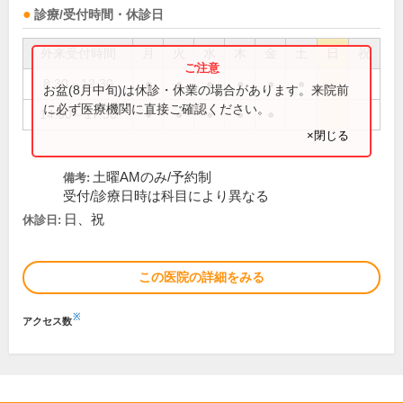
診療/受付時間・休診日
外来受付時間
月
火
水
木
金
土
日
祝
8:30～12:30
●
●
●
●
●
●
お盆(8月中旬)は休診・休業の場合があります。来院前
に必ず医療機関に直接ご確認ください。
14:00～17:30
●
●
●
●
●
×閉じる
土曜AMのみ/予約制
備考:
受付/診療日時は科目により異なる
日、祝
休診日:
この医院の詳細をみる
※
アクセス数