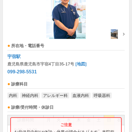
所在地・電話番号
宇宿駅
鹿児島県鹿児島市宇宿4丁目35-17号
[地図]
099-298-5531
診療科目
内科
神経内科
アレルギー科
血液内科
呼吸器科
診療/受付時間・休診日
診療時間
月
火
水
木
金
土
日
祝
9:00～12:00
●
●
●
●
●
●
お盆(8月中旬)は休診・休業の場合があります。来院前