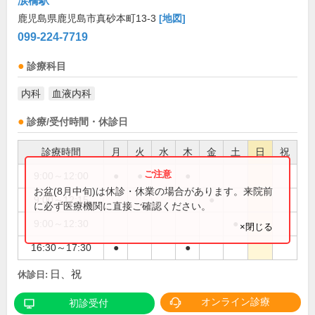
涙橋駅
鹿児島県鹿児島市真砂本町13-3
[地図]
099-224-7719
診療科目
内科
血液内科
診療/受付時間・休診日
診療時間
月
火
水
木
金
土
日
祝
9:00～12:00
●
●
●
●
お盆(8月中旬)は休診・休業の場合があります。来院前
9:00～12:15
●
に必ず医療機関に直接ご確認ください。
9:00～12:30
●
×閉じる
16:30～17:30
●
●
日、祝
休診日:
オンライン診療
初診受付