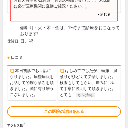
に必ず医療機関に直接ご確認ください。
14:00～19:00
●
●
●
●
×閉じる
月・火・木・金は、19時まで診療をおこなって
備考:
おります!
日、祝
休診日:
口コミ
本日初診でお世話に
はじめてでしたが、頭痛、肩
なりました。病歴病状を
凝りがひどくて受診しました。
お話して的確な診断を頂
検査もしてもらい、痛みについ
きました。誠に有り難う
て丁寧に説明して頂きました。
ございました。
とても...
もっと読む
この医院の詳細をみる
※
アクセス数