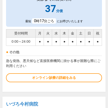
37
分後
0
17
時
分ごろ
最短
にお呼びいたします
受付時間
月
火
水
木
金
土
日
祝
0:00～24:00
●
●
●
●
●
●
●
●
その他
急な発熱、悪天候など直接医療機関に掛かる事が困難な際にご
利用ください
オンライン診療の詳細をみる
いづろ今村病院