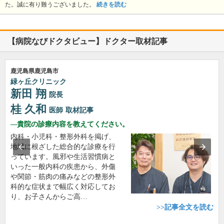
た。誠に有り難うございました。
続きを読む
【病院なびドクタビュー】ドクター取材記事
鹿児島県鹿児島市
緑ヶ丘クリニック
新田 翔
院長
桂 久和
医師
取材記事
貴院の診療内容を教えてください。
内科・小児科・整形外科を掲げ、
地域に根ざした総合的な診療を行
っています。風邪や生活習慣病と
いった一般内科の疾患から、外傷
や関節・筋肉の痛みなどの整形外
科的な症状まで幅広く対応してお
り、お子さんからご高…
>>記事全文を読む