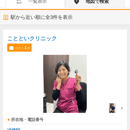
一覧表示
地図で検索
駅から近い順に全
3
件を表示
ことといクリニック
1
口コミ
件
所在地・電話番号