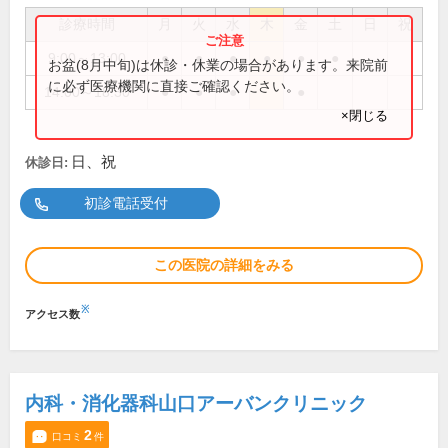
診療時間
月
火
水
木
金
土
日
祝
9:00～13:00
●
●
●
●
●
●
お盆(8月中旬)は休診・休業の場合があります。来院前
に必ず医療機関に直接ご確認ください。
14:00～18:30
●
●
●
●
×閉じる
日、祝
休診日:
初診電話受付
この医院の詳細をみる
※
アクセス数
内科・消化器科山口アーバンクリニック
2
口コミ
件