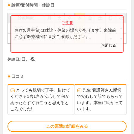
診療/受付時間・休診日
診療時間
月
火
水
木
金
土
日
祝
8:30～13:00
●
●
●
●
●
●
●
●
お盆(8月中旬)は休診・休業の場合があります。来院前
に必ず医療機関に直接ご確認ください。
14:30～18:00
●
●
●
●
●
●
×閉じる
日、祝
休診日:
口コミ
とっても親切で丁寧。掛けて
先生 看護師さん親切
くださる1言1言が安心して何か
で安心して診てもらって
あったらすぐ行こうと思えると
います。本当に助かって
ころでした!
います。
この医院の詳細をみる