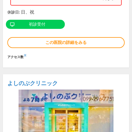
日、祝
休診日:
初診受付
この医院の詳細をみる
※
アクセス数
よしのぶクリニック