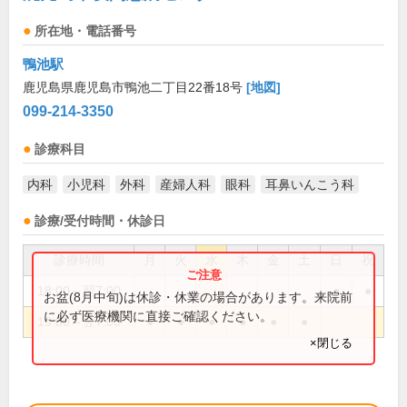
所在地・電話番号
鴨池駅
鹿児島県鹿児島市鴨池二丁目22番18号
[地図]
099-214-3350
診療科目
内科
小児科
外科
産婦人科
眼科
耳鼻いんこう科
診療/受付時間・休診日
診療時間
月
火
水
木
金
土
日
祝
18:00～翌7:00
●
●
お盆(8月中旬)は休診・休業の場合があります。来院前
に必ず医療機関に直接ご確認ください。
19:00～翌7:00
●
●
●
●
●
●
×閉じる