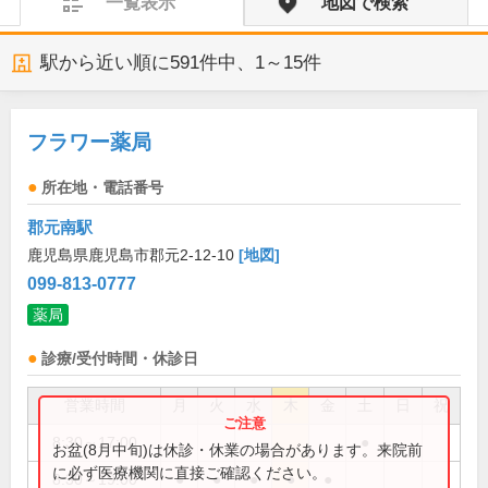
一覧表示
地図で検索
駅から近い順に
591
件中、
1～15件
フラワー薬局
所在地・電話番号
郡元南駅
鹿児島県鹿児島市郡元2-12-10
[地図]
099-813-0777
薬局
診療/受付時間・休診日
営業時間
月
火
水
木
金
土
日
祝
8:30～17:00
●
お盆(8月中旬)は休診・休業の場合があります。来院前
に必ず医療機関に直接ご確認ください。
8:30～19:00
●
●
●
●
●