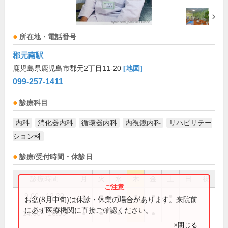
所在地・電話番号
郡元南駅
鹿児島県鹿児島市郡元2丁目11-20
[地図]
099-257-1411
診療科目
内科
消化器内科
循環器内科
内視鏡内科
リハビリテー
ション科
診療/受付時間・休診日
診療時間
月
火
水
木
金
土
日
祝
9:00～12:30
●
●
●
●
●
●
お盆(8月中旬)は休診・休業の場合があります。来院前
に必ず医療機関に直接ご確認ください。
14:00～18:00
●
●
●
●
×閉じる