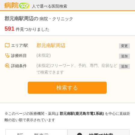
病院なび
人で選べる医院検索
郡元南駅周辺の
病院・クリニック
591
件見つかりました
郡元南駅周辺
エリア/駅
変更
(未指定)
診療科目
追加
(未指定)フリーワード、予約、専門、症状など
詳細条件
追加
で検索できます
検索する
※このページの医療機関・薬局は
郡元南駅(鹿児島市電1系統)
を中心に直線距
離の近い順で表示されています