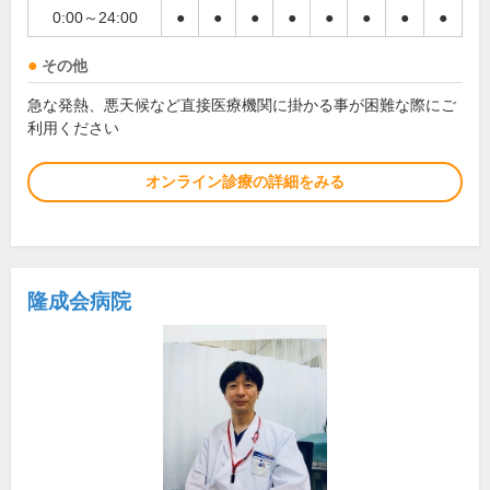
0:00～24:00
●
●
●
●
●
●
●
●
その他
急な発熱、悪天候など直接医療機関に掛かる事が困難な際にご
利用ください
オンライン診療の詳細をみる
隆成会病院