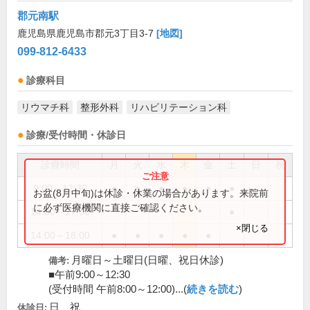
郡元南駅
鹿児島県鹿児島市郡元3丁目3-7
[地図]
099-812-6433
診療科目
リウマチ科
整形外科
リハビリテーション科
診療/受付時間・休診日
診療時間
月
火
水
木
金
土
日
祝
9:00～12:30
●
●
●
●
●
●
お盆(8月中旬)は休診・休業の場合があります。来院前
に必ず医療機関に直接ご確認ください。
14:00～17:00
●
×閉じる
14:00～18:00
●
●
●
●
●
月曜日～土曜日(日曜、祝日休診)
備考:
■午前9:00～12:30
(受付時間 午前8:00～12:00)...(
続きを読む
)
日、祝
休診日: