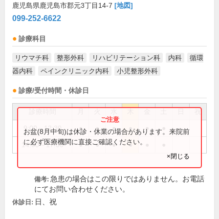
鹿児島県鹿児島市郡元3丁目14-7
[地図]
099-252-6622
診療科目
リウマチ科
整形外科
リハビリテーション科
内科
循環
器内科
ペインクリニック内科
小児整形外科
診療/受付時間・休診日
診療時間
月
火
水
木
金
土
日
祝
9:00～12:30
●
●
●
●
●
●
お盆(8月中旬)は休診・休業の場合があります。来院前
に必ず医療機関に直接ご確認ください。
14:00～17:00
●
●
●
●
●
●
×閉じる
急患の場合はこの限りではありません。お電話
備考:
にてお問い合わせください。
日、祝
休診日: