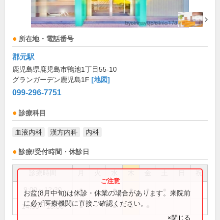
所在地・電話番号
郡元駅
鹿児島県鹿児島市鴨池1丁目55-10
グランガーデン鹿児島1F
[地図]
099-296-7751
診療科目
血液内科
漢方内科
内科
診療/受付時間・休診日
診療時間
月
火
水
木
金
土
日
祝
9:00～12:30
●
●
●
●
●
お盆(8月中旬)は休診・休業の場合があります。来院前
に必ず医療機関に直接ご確認ください。
14:30～18:00
●
●
●
●
×閉じる