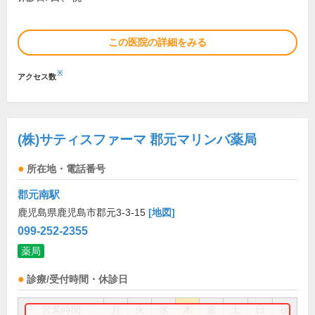
この医院の詳細をみる
※
アクセス数
(株)サティスファーマ 郡元マリンバ薬局
所在地・電話番号
郡元南駅
鹿児島県鹿児島市郡元3-3-15
[地図]
099-252-2355
薬局
診療/受付時間・休診日
営業時間
月
火
水
木
金
土
日
祝