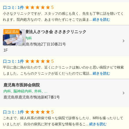
5
口コミ: 1件
小さなクリニックですが、スタッフの感じも良く、先生も丁寧に話を聴いてく
れます。院内処方なので、あまり待たずにそこでお薬ま...
続きを読む
医療法人さつき会
ささきクリニック
認証済み
内科, 循環器内科
鹿児島県鹿児島市鴨池2丁目10番21号
1F
5
口コミ: 1件
平日に急に熱が出たので、近くにクリニックは無いのかと思い病院ナビで検索
しました。こちらのクリニックが近くだったのでに電話...
続きを読む
鹿児島市医師会病院
内科, 脳神経内科, 外科, ...
鹿児島県鹿児島市鴨池新町7番1号
5
口コミ: 1件
これまで、婦人科系の持病で様々な病院で診察をしたり、MRIを撮ったりして
いましたが、自分の病気に対する確実な情報を得るこ...
続きを読む