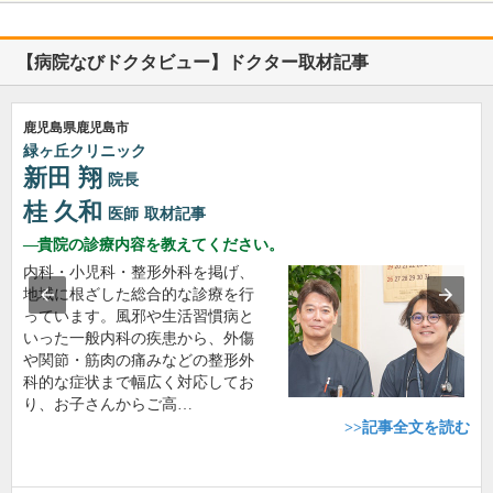
【病院なびドクタビュー】ドクター取材記事
鹿児島県鹿児島市
緑ヶ丘クリニック
新田 翔
院長
桂 久和
医師
取材記事
貴院の診療内容を教えてください。
内科・小児科・整形外科を掲げ、
地域に根ざした総合的な診療を行
っています。風邪や生活習慣病と
いった一般内科の疾患から、外傷
や関節・筋肉の痛みなどの整形外
科的な症状まで幅広く対応してお
り、お子さんからご高…
>>記事全文を読む