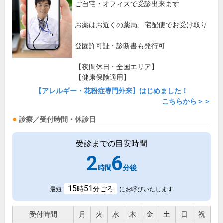
ご自宅・オフィスで受診出来ます
お薬はお近くの薬局、宅配便でお受け取り
登園許可証・診断書も発行可
【夜間休日・全国エリア】
【健康保険適用】
【アレルギー・花粉症専門外来】はじめました！
こちらから＞＞
診療／受付時間・休診日
受診までの目安時間
2
6
時間
分後
15
51
時
分ごろ
最短
にお呼びいたします
受付時間
月
火
水
木
金
土
日
祝