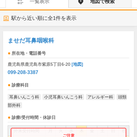
一覧表示
地図で検索
駅から近い順に全
1
件を表示
ませだ耳鼻咽喉科
所在地・電話番号
鹿児島県鹿児島市紫原5丁目6-20
[地図]
099-208-3387
診療科目
耳鼻いんこう科
小児耳鼻いんこう科
アレルギー科
頭頸
部外科
診療/受付時間・休診日
外来受付時間
月
火
水
木
金
土
日
祝