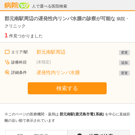
病院なび
人で選べる医院検索
郡元南駅周辺の遅発性内リンパ水腫の診察が可能な
病院・
クリニック
1
件見つかりました
郡元南駅周辺
エリア/駅
変更
(未指定)
診療科目
追加
遅発性内リンパ水腫
詳細条件
変更
検索する
※このページの医療機関・薬局は
郡元南駅(鹿児島市電1系統)
を中心に直線距
離の近い順で表示されています