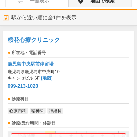
一覧表示
地図で検索
駅から近い順に全
1
件を表示
桜花心療クリニック
所在地・電話番号
鹿児島中央駅前停留場
鹿児島県鹿児島市中央町10
キャンセビル 6F
[地図]
099-213-1020
診療科目
心療内科
精神科
神経科
診療/受付時間・休診日
診療時間
月
火
水
木
金
土
日
祝