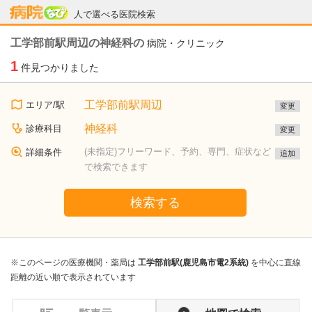
病院なび
人で選べる医院検索
工学部前駅周辺の神経科の
病院・クリニック
1
件見つかりました
工学部前駅周辺
エリア/駅
変更
神経科
診療科目
変更
(未指定)フリーワード、予約、専門、症状など
詳細条件
追加
で検索できます
検索する
※このページの医療機関・薬局は
工学部前駅(鹿児島市電2系統)
を中心に直線
距離の近い順で表示されています