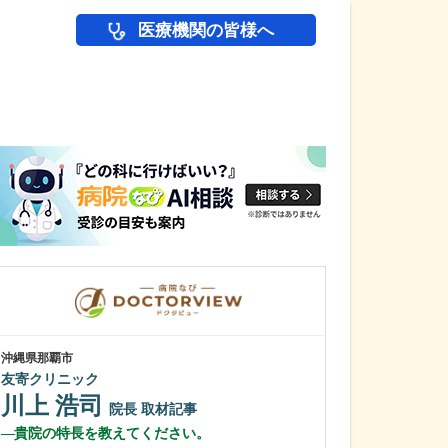
医療機関の皆様へ
医師(ドクター)の
沖縄県那覇市
東京都中野区
友寄クリニック
中野富士見
川上 浩司
冨岡 亮太
院長
取材記事
貴院の特長を教えてください。
特に先生が力を