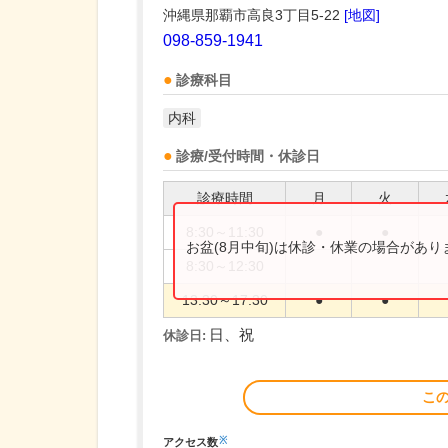
沖縄県那覇市高良3丁目5-22
[地図]
098-859-1941
診療科目
内科
診療/受付時間・休診日
診療時間
月
火
8:30～11:30
●
●
お盆(8月中旬)は休診・休業の場合があ
8:30～12:30
13:30～17:30
●
●
日、祝
休診日:
こ
※
アクセス数