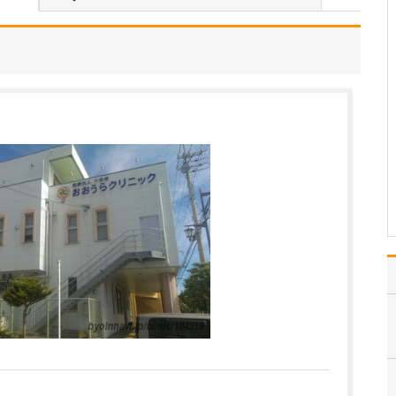
いのでしょうか?
患者さんの年齢などにも
よりますが、早期発見の
ためには定期的に受けて
いただくのが望ましいで
す。特に、ピロリ菌に感
染して慢性胃炎を煩って
いる方は胃がんのリスク
があり、大腸ポリープが
あった方は大腸がんのリ
ス…
>>記事全文を読む