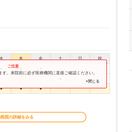
水
木
金
土
日
祝
●
●
●
ります。来院前に必ず医療機関に直接ご確認ください。
●
×閉じる
●
●
●
の医院の詳細をみる