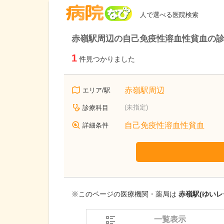
病院なび
人で選べる医院検索
赤嶺駅周辺の自己免疫性溶血性貧血の
1
件見つかりました
赤嶺駅周辺
エリア/駅
(未指定)
診療科目
自己免疫性溶血性貧血
詳細条件
※このページの医療機関・薬局は
赤嶺駅(ゆいレ
一覧表示