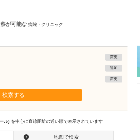
診察が可能な
病院・クリニック
変更
追加
変更
検索する
沖縄県那覇市
一銀内科胃腸科クリニック
ール)
を中心に直線距離の近い順で表示されています
城間 翔
院長
取材記事
内視鏡検査は、どのくらいの頻度で受けるとよ
地図で検索