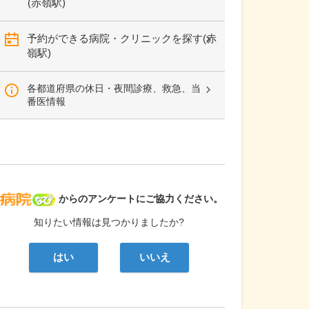
(赤嶺駅)
予約ができる病院・クリニックを探す(赤
嶺駅)
各都道府県の休日・夜間診療、救急、当
番医情報
病院なび
からのアンケートにご協力ください。
知りたい情報は見つかりましたか?
はい
いいえ