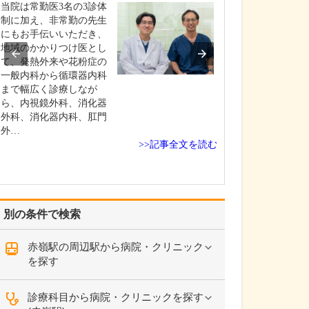
ください。
当院は常勤医3名の3診体
これまで耳を専
制に加え、非常勤の先生
を積んできたこ
にもお手伝いいただき、
り、難聴や突発
地域のかかりつけ医とし
中耳炎をはじめ
て、発熱外来や花粉症の
やめまいなどの
一般内科から循環器内科
療には特に力を
まで幅広く診療しなが
ます。難聴は原
ら、内視鏡外科、消化器
て治療法が異な
外科、消化器内科、肛門
まずは詳しい検
外…
>>記事全文を読む
こに…
別の条件で検索
赤嶺駅の周辺駅から病院・クリニック
を探す
診療科目から病院・クリニックを探す