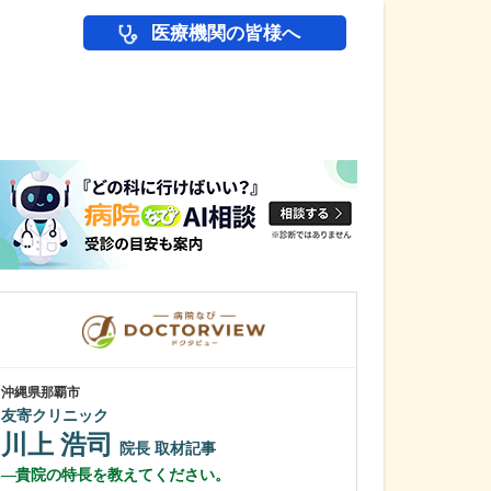
医療機関の皆様へ
医師(ドクター)の
沖縄県那覇市
千葉県千葉市緑区
友寄クリニック
あずま腎クリニ
川上 浩司
東 昌広
院長
取材記事
院
貴院の特長を教えてください。
開業に至った先