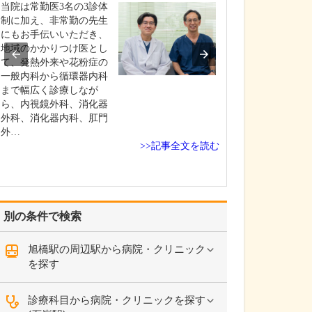
か?
当院は常勤医3名の3診体
一番のきっかけ
制に加え、非常勤の先生
リニックの透析
にもお手伝いいただき、
長でもある「長
地域のかかりつけ医とし
析」との出会い
て、発熱外来や花粉症の
時間透析とは週1
一般内科から循環器内科
上の透析(週3回で
まで幅広く診療しなが
回6時間以上、隔
ら、内視鏡外科、消化器
あれば1回5時間以
外科、消化器内科、肛門
う透析療法の…
外…
>>記事全文を読む
別の条件で検索
旭橋駅の周辺駅から病院・クリニック
を探す
診療科目から病院・クリニックを探す