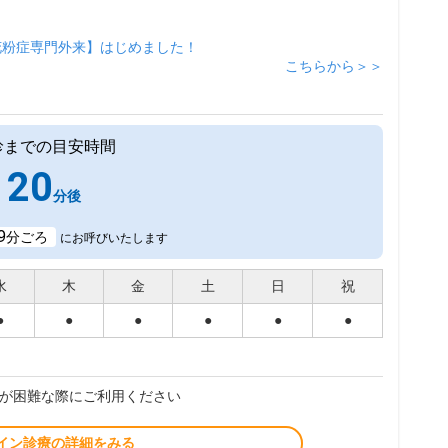
花粉症専門外来】はじめました！
こちらから＞＞
診までの目安時間
20
分後
9
分ごろ
にお呼びいたします
水
木
金
土
日
祝
●
●
●
●
●
●
が困難な際にご利用ください
イン診療の詳細をみる