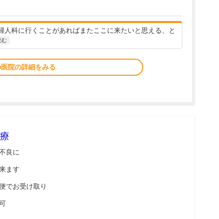
婦人科に行くことがあればまたここに来たいと思える、と
読む
の医院の詳細をみる
療
不良に
来ます
便でお受け取り
可