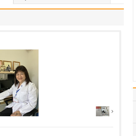
いのでしょうか?
患者さんの年齢などにも
よりますが、早期発見の
ためには定期的に受けて
いただくのが望ましいで
す。特に、ピロリ菌に感
染して慢性胃炎を煩って
いる方は胃がんのリスク
があり、大腸ポリープが
あった方は大腸がんのリ
ス…
>>記事全文を読む