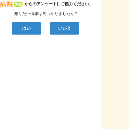
病院なび
からのアンケートにご協力ください。
知りたい情報は見つかりましたか?
はい
いいえ