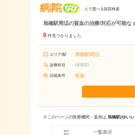
病院なび
人で選べる医院検索
旭橋駅周辺の貧血の治療/対応が可能な
8
件見つかりました
旭橋駅周辺
エリア/駅
(未指定)
診療科目
貧血
詳細条件
※このページの医療機関・薬局は
旭橋駅(ゆいレ
一覧表示