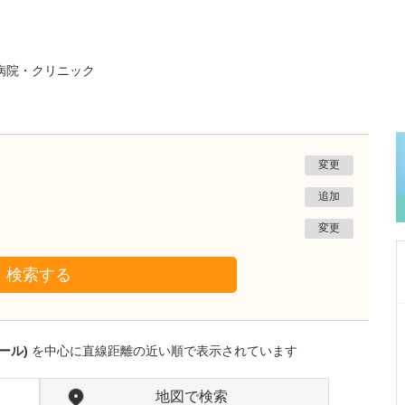
病院・クリニック
変更
追加
変更
検索する
沖縄県那覇市
一銀内科胃腸科クリニック
ール)
を中心に直線距離の近い順で表示されています
城間 翔
院長
取材記事
内視鏡検査は、どのくらいの頻度で受けるとよ
地図で検索