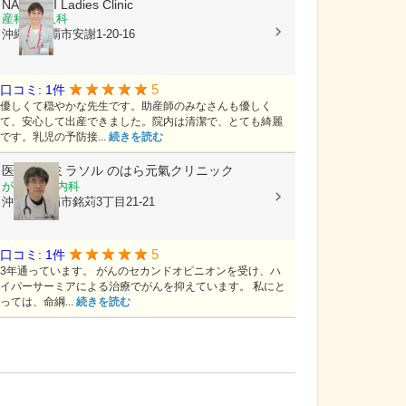
NAKACHI Ladies Clinic
産科, 婦人科
沖縄県那覇市安謝1-20-16
5
口コミ: 1件
優しくて穏やかな先生です。助産師のみなさんも優しく
て、安心して出産できました。院内は清潔で、とても綺麗
です。乳児の予防接...
続きを読む
医療法人ミラソル
のはら元氣クリニック
がん内科, 内科
沖縄県那覇市銘苅3丁目21-21
5
口コミ: 1件
3年通っています。 がんのセカンドオピニオンを受け、ハ
イパーサーミアによる治療でがんを抑えています。 私にと
っては、命綱...
続きを読む