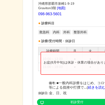
沖縄県那覇市泉崎1-9-19
Graviton3階
[地図]
098-963-5601
診療科目
救急科
内科
外科
整形外科
診療/受付時間・休診日
診療時間
月
火
10:00～13:00
●
●
お盆(8月中旬)は休診・休業の場合があ
15:00～18:00
●
●
■一般内科診療をはじめ、コロ
備考:
等による捻挫や打撲で...(
続きを読
金、日、祝
休診日:
初診受付