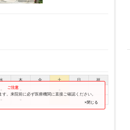
水
木
金
土
日
祝
●
●
●
ります。来院前に必ず医療機関に直接ご確認ください。
●
●
×閉じる