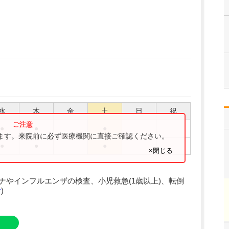
水
木
金
土
日
祝
●
●
●
ります。来院前に必ず医療機関に直接ご確認ください。
●
●
●
×閉じる
ナやインフルエンザの検査、小児救急(1歳以上)、転倒
む
)