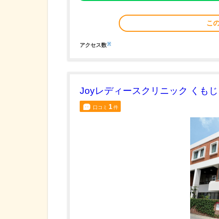
こ
※
アクセス数
Joyレディースクリニック くもじ
1
口コミ
件