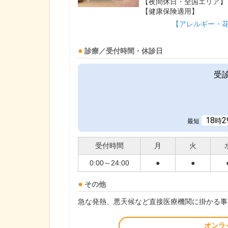
【夜間休日・全国エリア】
【健康保険適用】
【アレルギー・
診療／受付時間・休診日
受
18
2
時
最短
受付時間
月
火
0:00～24:00
●
●
その他
急な発熱、悪天候など直接医療機関に掛かる事
オンラ