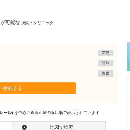
察が可能な
病院・クリニック
変更
追加
変更
検索する
東京都葛飾区
OHANAキッズファミリークリニック
レール)
を中心に直線距離の近い順で表示されています
稲毛 祐基子
院長
取材記事
子どもを中心に地域の方を幅広く診療されてい
地図で検索