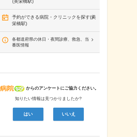
(美栄橋駅)
予約ができる病院・クリニックを探す(美
栄橋駅)
各都道府県の休日・夜間診療、救急、当
番医情報
病院なび
からのアンケートにご協力ください。
知りたい情報は見つかりましたか?
はい
いいえ