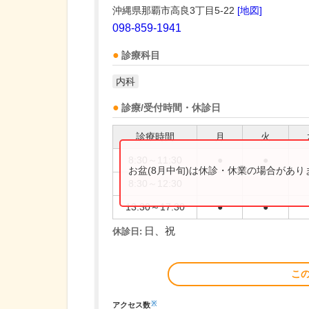
沖縄県那覇市高良3丁目5-22
[地図]
098-859-1941
診療科目
内科
診療/受付時間・休診日
診療時間
月
火
8:30～11:30
●
●
お盆(8月中旬)は休診・休業の場合があ
8:30～12:30
13:30～17:30
●
●
日、祝
休診日:
こ
※
アクセス数