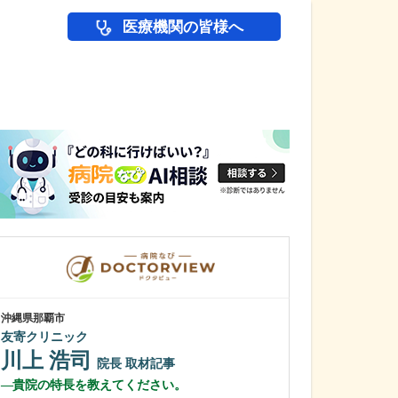
医療機関の皆様へ
医師(ドクター)の
沖縄県那覇市
沖縄県那覇市
友寄クリニック
一銀内科胃腸科
川上 浩司
城間 翔
院長
取材記事
院
貴院の特長を教えてください。
内視鏡検査は、