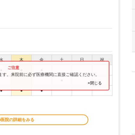
水
木
金
土
日
祝
●
●
●
ります。来院前に必ず医療機関に直接ご確認ください。
●
×閉じる
●
●
●
の医院の詳細をみる