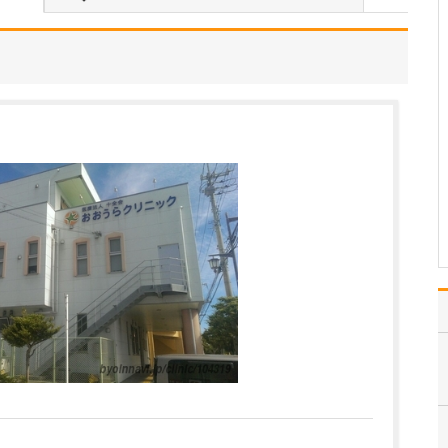
るとのことですが、特に力を入れていきたい診療
はありますか?
ひとつは、病気の予防や
早期発見のために、予防
接種や健診にいっそう力
を入れていきたいと考え
ています。それは、お子
さんだけでなく、大人の
方も含めてですね。やは
り、予防に勝る治療はあ
りませんので、地域の皆
さ…
>>記事全文を読む