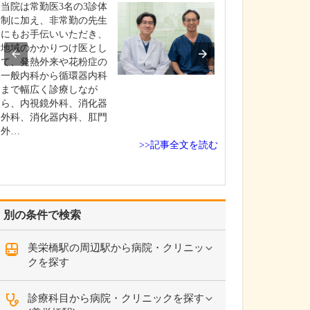
いのでしょうか?
当院は常勤医3名の3診体
患者さんの年齢
制に加え、非常勤の先生
よりますが、早
にもお手伝いいただき、
ためには定期的
地域のかかりつけ医とし
いただくのが望
て、発熱外来や花粉症の
す。特に、ピロ
一般内科から循環器内科
染して慢性胃炎
まで幅広く診療しなが
いる方は胃がん
ら、内視鏡外科、消化器
があり、大腸ポ
外科、消化器内科、肛門
あった方は大腸
外…
>>記事全文を読む
ス…
別の条件で検索
美栄橋駅の周辺駅から病院・クリニッ
クを探す
診療科目から病院・クリニックを探す