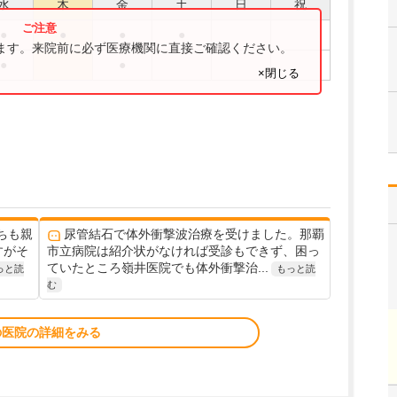
水
木
金
土
日
祝
●
●
●
●
ります。来院前に必ず医療機関に直接ご確認ください。
●
●
×閉じる
ちも親
尿管結石で体外衝撃波治療を受けました。那覇
すがそ
市立病院は紹介状がなければ受診もできず、困っ
ていたところ嶺井医院でも体外衝撃治...
っと読
もっと読
む
の医院の詳細をみる