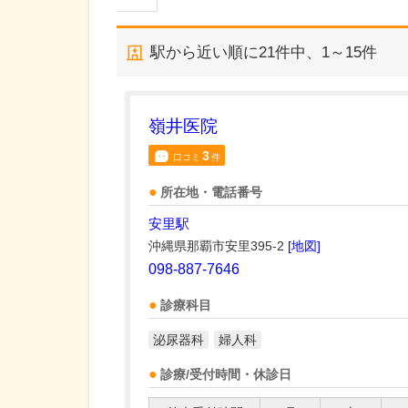
駅から近い順に
21
件中、
1～15件
嶺井医院
3
口コミ
件
所在地・電話番号
安里駅
沖縄県那覇市安里395-2
[地図]
098-887-7646
診療科目
泌尿器科
婦人科
診療/受付時間・休診日