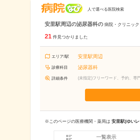
病院なび
人で選べる医院検索
安里駅周辺の泌尿器科の
病院・クリニック
21
件見つかりました
安里駅周辺
エリア/駅
泌尿器科
診療科目
(未指定)フリーワード、予約、専
詳細条件
※このページの医療機関・薬局は
安里駅(ゆいレ
一覧表示