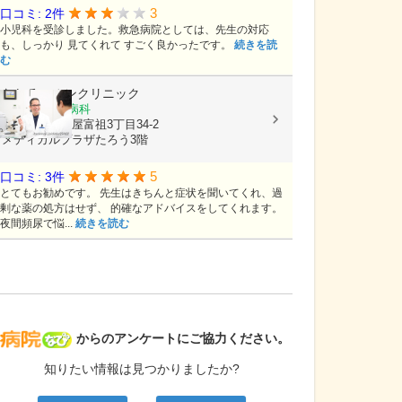
3
口コミ: 2件
小児科を受診しました。救急病院としては、先生の対応
も、しっかり 見てくれて すごく良かったです。
続きを読
む
なしろハルンクリニック
泌尿器科, 性病科
沖縄県浦添市屋富祖3丁目34-2
メディカルプラザたろう3階
5
口コミ: 3件
とてもお勧めです。 先生はきちんと症状を聞いてくれ、過
剰な薬の処方はせず、 的確なアドバイスをしてくれます。
夜間頻尿で悩...
続きを読む
病院なび
からのアンケートにご協力ください。
知りたい情報は見つかりましたか?