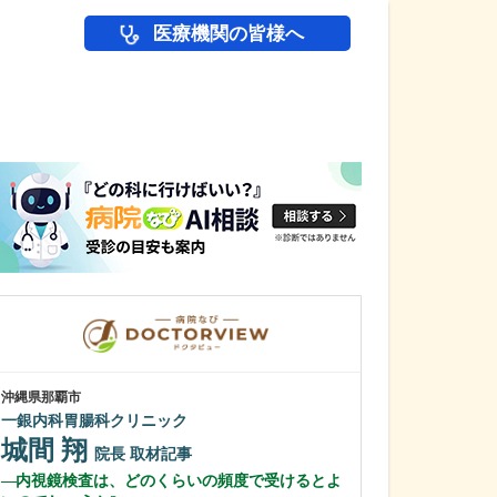
医療機関の皆様へ
医師(ドクター)の
沖縄県那覇市
沖縄県那覇市
一銀内科胃腸科クリニック
友寄クリニック
城間 翔
川上 浩司
院長
取材記事
内視鏡検査は、どのくらいの頻度で受けるとよ
貴院の特長を教