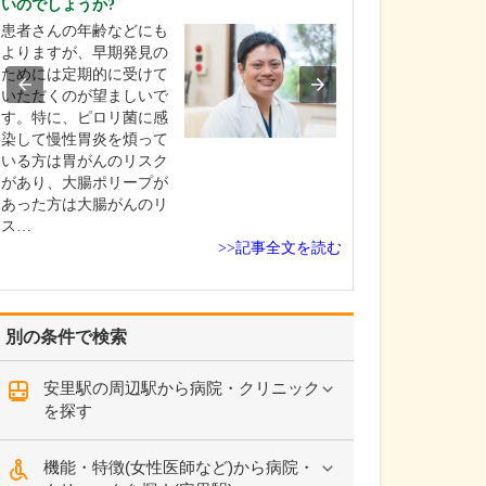
いのでしょうか?
当院は常勤医3名
患者さんの年齢などにも
制に加え、非常
よりますが、早期発見の
にもお手伝いい
ためには定期的に受けて
地域のかかりつ
いただくのが望ましいで
て、発熱外来や
す。特に、ピロリ菌に感
一般内科から循
染して慢性胃炎を煩って
まで幅広く診療
いる方は胃がんのリスク
ら、内視鏡外科
があり、大腸ポリープが
外科、消化器内
あった方は大腸がんのリ
外…
ス…
>>記事全文を読む
別の条件で検索
安里駅の周辺駅から病院・クリニック
を探す
機能・特徴(女性医師など)から病院・