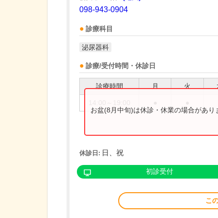
098-943-0904
診療科目
泌尿器科
診療/受付時間・休診日
診療時間
月
火
14:00～19:00
●
●
お盆(8月中旬)は休診・休業の場合があ
日、祝
休診日:
初診受付
こ