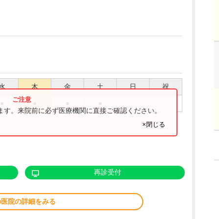
水
木
金
土
日
祝
●
●
●
●
ります。来院前に必ず医療機関に直接ご確認ください。
×閉じる
再診受付
の医院の詳細をみる