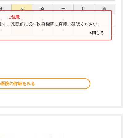
水
木
金
土
日
祝
●
●
●
●
ります。来院前に必ず医療機関に直接ご確認ください。
●
●
●
×閉じる
の医院の詳細をみる