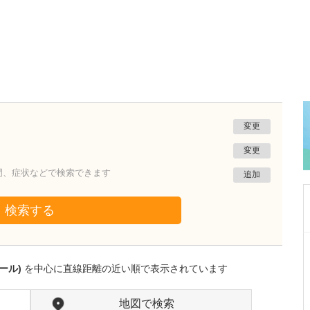
変更
変更
門、症状などで検索できます
追加
検索する
神奈川県横浜市港北区
綱島公園坂クリニック
ール)
を中心に直線距離の近い順で表示されています
清水 俊洋
院長
取材記事
貴院は総合病院並みの検査体制が整っているそ
地図で検索