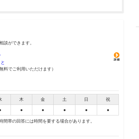
相談ができます。
グ
こと
無料でご利用いただけます）
水
木
金
土
日
祝
●
●
●
●
●
●
夜時間帯の回答には時間を要する場合があります。