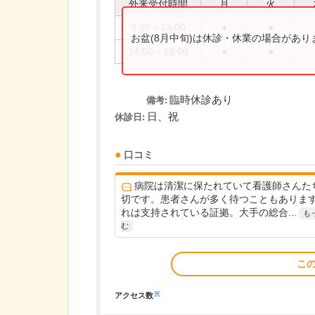
外来受付時間
月
火
9:00～13:00
●
●
お盆(8月中旬)は休診・休業の場合があ
14:00～18:00
●
●
臨時休診あり
備考:
日、祝
休診日:
口コミ
病院は清潔に保たれていて看護師さんた
切です。患者さんが多く待つこともありま
れは支持されている証拠。大手の総合...
も
む
こ
※
アクセス数