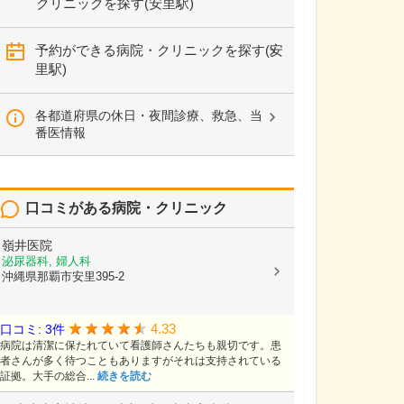
クリニックを探す(安里駅)
予約ができる病院・クリニックを探す(安
里駅)
各都道府県の休日・夜間診療、救急、当
番医情報
口コミがある病院・クリニック
嶺井医院
泌尿器科, 婦人科
沖縄県那覇市安里395-2
4.33
口コミ: 3件
病院は清潔に保たれていて看護師さんたちも親切です。患
者さんが多く待つこともありますがそれは支持されている
証拠。大手の総合...
続きを読む