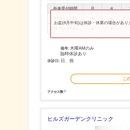
外来受付時間
月
火
9:00～12:00
●
●
お盆(8月中旬)は休診・休業の場合があ
14:30～18:00
●
●
木曜AMのみ
備考:
臨時休診あり
日、祝
休診日:
こ
※
アクセス数
ヒルズガーデンクリニック