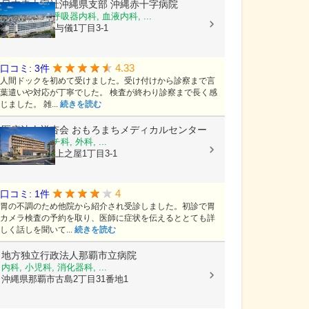
日本赤十字社沖縄県支部
沖縄赤十字病院
循環器内科, 呼吸器内科, 血液内科, ...
沖縄県那覇市与儀1丁目3-1
4.33
口コミ: 3件
人間ドックを初めて受けました。受け付けから診察まで言
葉遣いや対応が丁寧でした。 検査が終わり診察まで長く感
じました。 雑...
続きを読む
医療法人祥杏会
おもろまちメディカルセンター
内科, リウマチ科, 外科, ...
沖縄県那覇市上之屋1丁目3-1
4
口コミ: 1件
胃の不調のため他院から紹介され受診しました。初診で胃
カメラ検査の予約を取り、医師に症状を伝えるととても詳
しく話しを聞いて...
続きを読む
地方独立行政法人那覇市立病院
内科, 小児科, 消化器科, ...
沖縄県那覇市古島2丁目31番地1