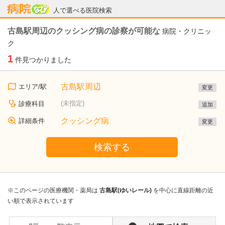
病院なび
人で選べる医院検索
古島駅周辺のクッシング病の診察が可能な
病院・クリニッ
ク
1
件見つかりました
古島駅周辺
エリア/駅
変更
(未指定)
診療科目
追加
クッシング病
詳細条件
変更
検索する
※このページの医療機関・薬局は
古島駅(ゆいレール)
を中心に直線距離の近
い順で表示されています