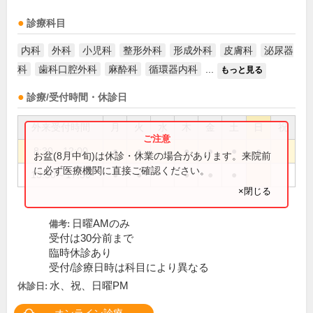
診療科目
内科
外科
小児科
整形外科
形成外科
皮膚科
泌尿器
科
歯科口腔外科
麻酔科
循環器内科
...
もっと見る
診療/受付時間・休診日
外来受付時間
月
火
水
木
金
土
日
祝
8:30～12:00
●
●
●
●
●
●
お盆(8月中旬)は休診・休業の場合があります。来院前
に必ず医療機関に直接ご確認ください。
13:30～17:30
●
●
●
●
●
×閉じる
日曜AMのみ
備考:
受付は30分前まで
臨時休診あり
受付/診療日時は科目により異なる
水、祝、日曜PM
休診日: