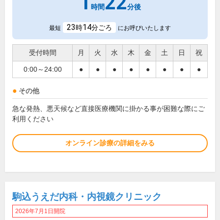
1
22
時間
分後
23
14
時
分ごろ
最短
にお呼びいたします
受付時間
月
火
水
木
金
土
日
祝
0:00～24:00
●
●
●
●
●
●
●
●
その他
急な発熱、悪天候など直接医療機関に掛かる事が困難な際にご
利用ください
オンライン診療の詳細をみる
駒込うえだ内科・内視鏡クリニック
2026年7月1日開院