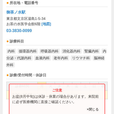
所在地・電話番号
御茶ノ水駅
東京都文京区湯島1-5-34
お茶の水医学会館6階
[地図]
03-3830-0099
診療科目
内科
循環器内科
呼吸器内科
消化器内科
腎臓内科
内
分泌・代謝内科
血液内科
老年内科
リウマチ科
脳神経
外科
診療/受付時間・休診日
診療時間
月
火
水
木
金
土
日
祝
9:00～18:00
●
●
●
●
●
お盆(8月中旬)は休診・休業の場合があります。来院前
に必ず医療機関に直接ご確認ください。
×閉じる