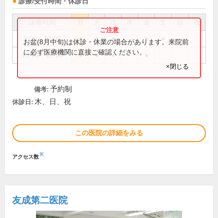
診療/受付時間・休診日
診療時間
月
火
水
木
金
土
日
祝
9:00～12:00
●
●
●
●
●
お盆(8月中旬)は休診・休業の場合があります。来院前
に必ず医療機関に直接ご確認ください。
16:00～17:30
●
●
●
●
×閉じる
予約制
備考:
木、日、祝
休診日:
この医院の詳細をみる
※
アクセス数
友成第二医院