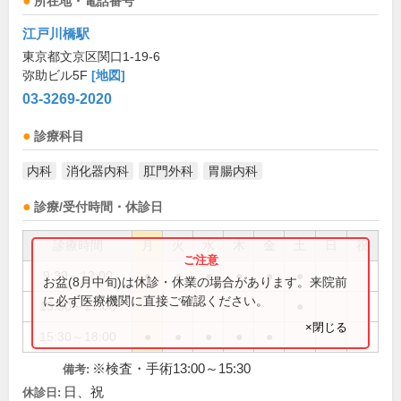
所在地・電話番号
江戸川橋駅
東京都文京区関口1-19-6
弥助ビル5F
[地図]
03-3269-2020
診療科目
内科
消化器内科
肛門外科
胃腸内科
診療/受付時間・休診日
診療時間
月
火
水
木
金
土
日
祝
9:30～12:00
●
●
●
●
●
●
お盆(8月中旬)は休診・休業の場合があります。来院前
に必ず医療機関に直接ご確認ください。
15:30～17:00
●
×閉じる
15:30～18:00
●
●
●
●
●
※検査・手術13:00～15:30
備考:
日、祝
休診日: