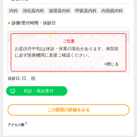
内科
消化器内科
循環器内科
呼吸器内科
内視鏡内科
診療/受付時間・休診日
診療時間
月
火
水
木
金
土
日
祝
9:00～12:00
●
●
●
●
●
お盆(8月中旬)は休診・休業の場合があります。来院前
に必ず医療機関に直接ご確認ください。
9:00～13:00
●
×閉じる
14:00～18:00
●
●
●
●
●
日、祝
休診日:
初診・再診受付
この医院の詳細をみる
※
アクセス数