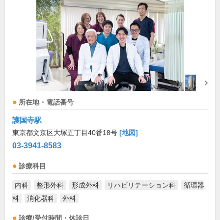
所在地・電話番号
護国寺駅
東京都文京区大塚五丁目40番18号
[地図]
03-3941-8583
診療科目
内科
整形外科
形成外科
リハビリテーション科
循環器
科
消化器科
外科
診療/受付時間・休診日