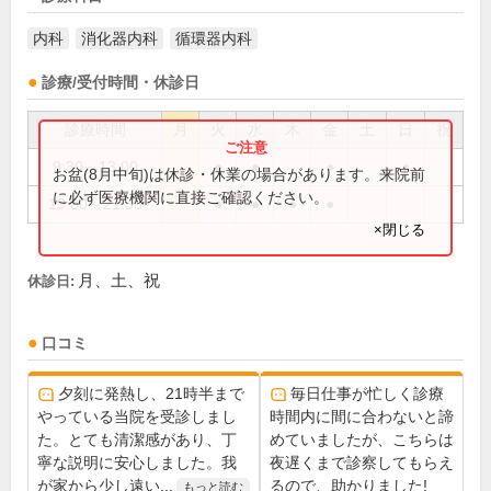
内科
消化器内科
循環器内科
診療/受付時間・休診日
診療時間
月
火
水
木
金
土
日
祝
9:30～13:00
●
●
●
●
お盆(8月中旬)は休診・休業の場合があります。来院前
に必ず医療機関に直接ご確認ください。
19:30～21:30
●
●
●
●
×閉じる
月、土、祝
休診日:
口コミ
夕刻に発熱し、21時半まで
毎日仕事が忙しく診療
やっている当院を受診しまし
時間内に間に合わないと諦
た。とても清潔感があり、丁
めていましたが、こちらは
寧な説明に安心しました。我
夜遅くまで診察してもらえ
が家から少し遠い...
るので、助かりました!
もっと読む