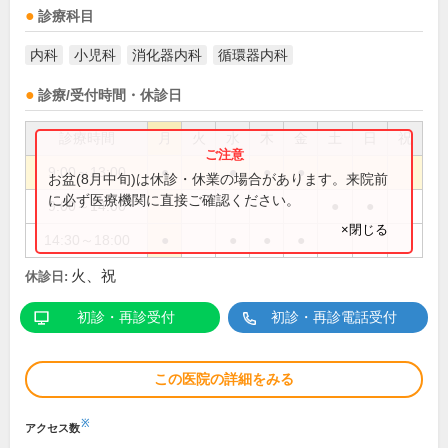
診療科目
内科
小児科
消化器内科
循環器内科
診療/受付時間・休診日
診療時間
月
火
水
木
金
土
日
祝
9:00～13:00
●
●
●
●
お盆(8月中旬)は休診・休業の場合があります。来院前
に必ず医療機関に直接ご確認ください。
9:00～14:00
●
●
×閉じる
14:30～18:00
●
●
●
●
火、祝
休診日:
初診・再診受付
初診・再診電話受付
この医院の詳細をみる
※
アクセス数