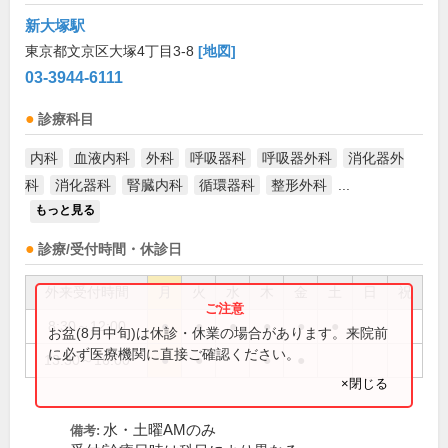
新大塚駅
東京都文京区大塚4丁目3-8
[地図]
03-3944-6111
診療科目
内科
血液内科
外科
呼吸器科
呼吸器外科
消化器外
科
消化器科
腎臓内科
循環器科
整形外科
...
もっと見る
診療/受付時間・休診日
外来受付時間
月
火
水
木
金
土
日
祝
8:30～12:00
●
●
●
●
●
●
お盆(8月中旬)は休診・休業の場合があります。来院前
に必ず医療機関に直接ご確認ください。
13:30～16:00
●
●
●
●
×閉じる
水・土曜AMのみ
備考: