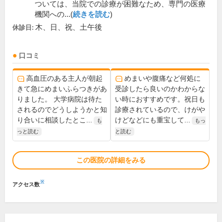
ついては、当院での診療が困難なため、専門の医療
機関への...(
続きを読む
)
木、日、祝、土午後
休診日:
口コミ
高血圧のある主人が朝起
めまいや腹痛など何処に
きて急にめまいふらつきがあ
受診したら良いのかわからな
りました。 大学病院は待た
い時におすすめです。祝日も
されるのでどうしようかと知
診療されているので、けがや
り合いに相談したとこ...
けどなどにも重宝して...
も
もっ
っと読む
と読む
この医院の詳細をみる
※
アクセス数