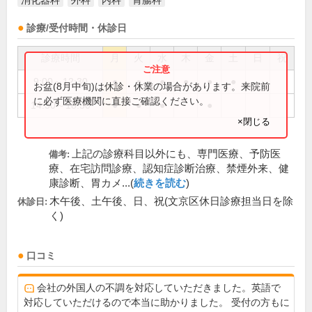
消化器科
外科
内科
胃腸科
診療/受付時間・休診日
診療時間
月
火
水
木
金
土
日
祝
9:00～12:30
●
●
●
●
●
●
お盆(8月中旬)は休診・休業の場合があります。来院前
に必ず医療機関に直接ご確認ください。
14:30～18:30
●
●
●
●
×閉じる
上記の診療科目以外にも、専門医療、予防医
備考:
療、在宅訪問診療、認知症診断治療、禁煙外来、健
康診断、胃カメ...(
続きを読む
)
木午後、土午後、日、祝(文京区休日診療担当日を除
休診日:
く)
口コミ
会社の外国人の不調を対応していただきました。英語で
対応していただけるので本当に助かりました。 受付の方もに