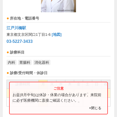
所在地・電話番号
江戸川橋駅
東京都文京区関口1丁目1-6
[地図]
03-5227-3433
診療科目
内科
胃腸科
消化器科
診療/受付時間・休診日
診療時間
月
火
水
木
金
土
日
祝
9:00～13:00
●
●
●
●
●
お盆(8月中旬)は休診・休業の場合があります。来院前
に必ず医療機関に直接ご確認ください。
15:00～18:00
●
●
●
●
×閉じる