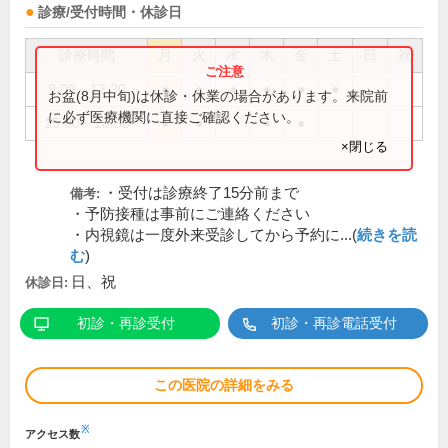
診療/受付時間・休診日
診療時間
月
火
水
木
金
土
日
祝
9:00～12:30
●
●
●
●
●
●
お盆(8月中旬)は休診・休業の場合があります。来院前
に必ず医療機関に直接ご確認ください。
15:00～18:30
●
●
●
●
×閉じる
・受付は診療終了15分前まで
備考:
・予防接種は事前にご連絡ください
・内視鏡は一度外来受診してから予約に...(
続きを読
む
)
日、祝
休診日:
初診・再診受付
初診・再診電話受付
この医院の詳細をみる
※
アクセス数