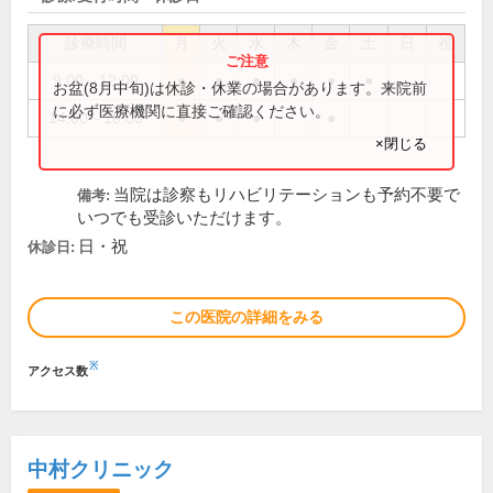
診療時間
月
火
水
木
金
土
日
祝
9:00～12:00
●
●
●
●
●
●
お盆(8月中旬)は休診・休業の場合があります。来院前
に必ず医療機関に直接ご確認ください。
14:00～18:00
●
●
●
●
×閉じる
当院は診察もリハビリテーションも予約不要で
備考:
いつでも受診いただけます。
日・祝
休診日:
この医院の詳細をみる
※
アクセス数
中村クリニック