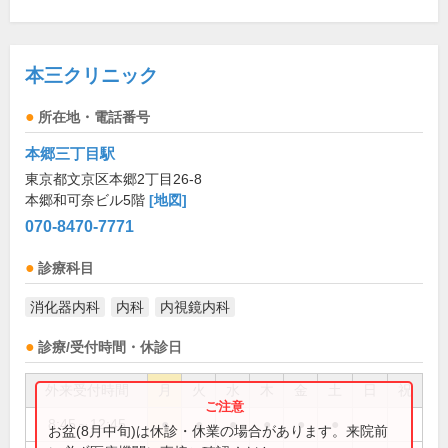
本三クリニック
所在地・電話番号
本郷三丁目駅
東京都文京区本郷2丁目26-8
本郷和可奈ビル5階
[地図]
070-8470-7771
診療科目
消化器内科
内科
内視鏡内科
診療/受付時間・休診日
外来受付時間
月
火
水
木
金
土
日
祝
8:45～12:45
●
●
●
●
●
●
お盆(8月中旬)は休診・休業の場合があります。来院前