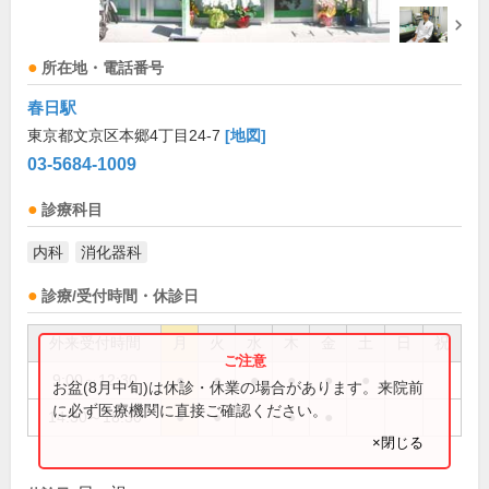
所在地・電話番号
春日駅
東京都文京区本郷4丁目24-7
[地図]
03-5684-1009
診療科目
内科
消化器科
診療/受付時間・休診日
外来受付時間
月
火
水
木
金
土
日
祝
9:00～12:30
●
●
●
●
●
●
お盆(8月中旬)は休診・休業の場合があります。来院前
に必ず医療機関に直接ご確認ください。
14:30～18:30
●
●
●
●
×閉じる