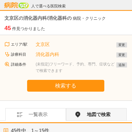
病院なび
人で選べる医院検索
文京区の消化器内科/消化器科の
病院・クリニック
45
件見つかりました
文京区
エリア/駅
変更
消化器内科
診療科目
変更
(未指定)フリーワード、予約、専門、症状など
詳細条件
追加
で検索できます
検索する
一覧表示
地図で検索
45
件中、
1～15件