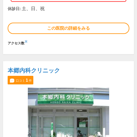
土、日、祝
休診日:
この医院の詳細をみる
※
アクセス数
本郷内科クリニック
1
口コミ
件