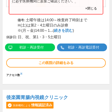
に必ず医療機関に直接ご確認ください。
14:00～18:15
●
●
●
●
●
×閉じる
土曜午後は14:00～検査終了時刻まで
備考:
※(土)は第2・4土曜日のみ診療
※(月～金)14:00～1...(
続きを読む
)
日、祝、第1・3・5土曜日
休診日:
初診・再診受付
初診・再診電話受付
この医院の詳細をみる
※
アクセス数
後楽園胃腸内視鏡クリニック
情報認証済み
医療機関による