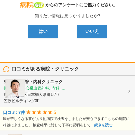
病院なび
からのアンケートにご協力ください。
知りたい情報は見つかりましたか?
はい
いいえ
口コミがある病院・クリニック
東京心臓血管・内科クリニック
循環器内科, 心臓血管外科, 内科, ...
東京都中央区日本橋人形町1-7-7
笠原ビルディング3F
5
口コミ: 7件
胸が苦しくなる事があり他病院で検査をしましたが安心できずこちらの病院に
相談に来ました。 検査結果に対して丁寧に説明をして...
続きを読む