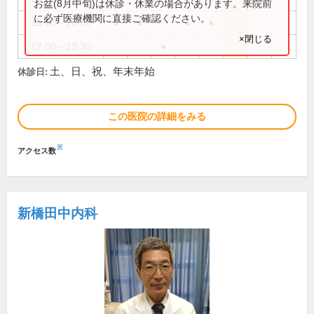
お盆(8月中旬)は休診・休業の場合があります。来院前
に必ず医療機関に直接ご確認ください。
15:00～19:30
●
●
●
●
×閉じる
17:00～19:30
●
土、日、祝、年末年始
休診日:
この医院の詳細をみる
※
アクセス数
新橋田中内科