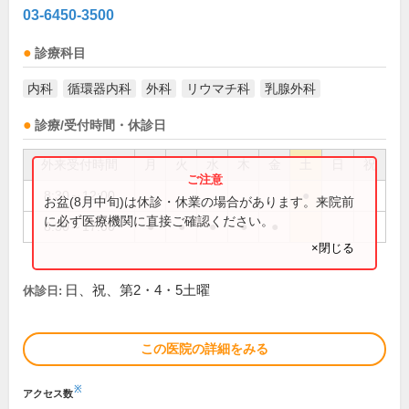
03-6450-3500
診療科目
内科
循環器内科
外科
リウマチ科
乳腺外科
診療/受付時間・休診日
外来受付時間
月
火
水
木
金
土
日
祝
8:30～12:00
●
お盆(8月中旬)は休診・休業の場合があります。来院前
に必ず医療機関に直接ご確認ください。
8:30～17:00
●
●
●
●
●
×閉じる
日、祝、第2・4・5土曜
休診日:
この医院の詳細をみる
※
アクセス数