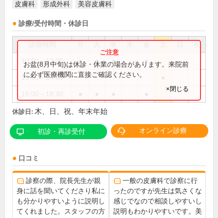
皮膚科
形成外科
美容皮膚科
診療/受付時間・休診日
診療時間
月
火
水
木
金
土
日
祝
10:00～13:00
●
●
●
●
お盆(8月中旬)は休診・休業の場合があります。来院前
に必ず医療機関に直接ご確認ください。
10:00～14:00
●
×閉じる
15:00～18:30
●
●
●
●
木、日、祝、年末年始
休診日:
オンライン診療
初診・再診受付
口コミ
診察の際、院長先生が親
一般の皮膚科で診察に行
身に話を聞いてくださり私に
ったのですが先生は気さくな
も分かりやすいように説明し
感じでなので相談しやすいし
てくれました。スタッフの方
説明もわかりやすいです。美