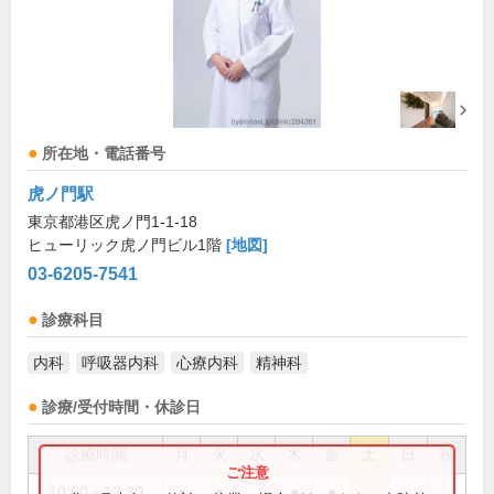
所在地・電話番号
虎ノ門駅
東京都港区虎ノ門1-1-18
ヒューリック虎ノ門ビル1階
[地図]
03-6205-7541
診療科目
内科
呼吸器内科
心療内科
精神科
診療/受付時間・休診日
診療時間
月
火
水
木
金
土
日
祝
10:00～12:30
●
●
●
●