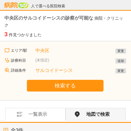
病院なび
人で選べる医院検索
中央区のサルコイドーシスの診察が可能な
病院・クリニッ
ク
3
件見つかりました
中央区
エリア/駅
変更
(未指定)
診療科目
追加
サルコイドーシス
詳細条件
変更
検索する
一覧表示
地図で検索
全
3
件