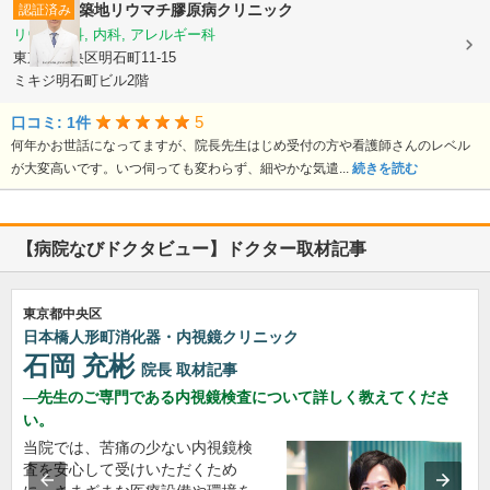
築地リウマチ膠原病クリニック
認証済み
リウマチ科, 内科, アレルギー科
東京都中央区明石町11-15
ミキジ明石町ビル2階
5
口コミ: 1件
何年かお世話になってますが、院長先生はじめ受付の方や看護師さんのレベル
が大変高いです。いつ伺っても変わらず、細やかな気遣...
続きを読む
【病院なびドクタビュー】ドクター取材記事
東京都中央区
日本橋人形町消化器・内視鏡クリニック
石岡 充彬
院長
取材記事
先生のご専門である内視鏡検査について詳しく教えてくださ
い。
当院では、苦痛の少ない内視鏡検
査を安心して受けいただくため