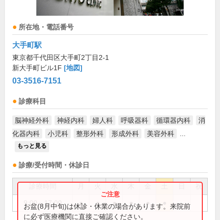
所在地・電話番号
大手町駅
東京都千代田区大手町2丁目2-1
新大手町ビル1F
[地図]
03-3516-7151
診療科目
脳神経外科
神経内科
婦人科
呼吸器科
循環器内科
消
化器内科
小児科
整形外科
形成外科
美容外科
...
もっと見る
診療/受付時間・休診日
診療時間
月
火
水
木
金
土
日
祝
9:00～17:00
●
●
●
●
●
●
お盆(8月中旬)は休診・休業の場合があります。来院前
に必ず医療機関に直接ご確認ください。