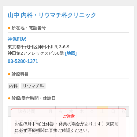
山中 内科・リウマチ科クリニック
所在地・電話番号
神保町駅
東京都千代田区神田小川町3-6-9
神田第2アメレックスビル8階
[地図]
03-5280-1371
診療科目
内科
リウマチ科
診療/受付時間・休診日
診療時間
月
火
水
木
金
土
日
祝
9:00～12:30
●
●
●
●
●
お盆(8月中旬)は休診・休業の場合があります。来院前
に必ず医療機関に直接ご確認ください。
14:00～17:30
●
●
●
●