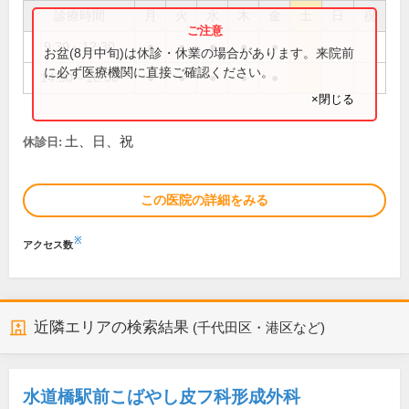
診療時間
月
火
水
木
金
土
日
祝
9:30～12:30
●
●
●
●
●
お盆(8月中旬)は休診・休業の場合があります。来院前
に必ず医療機関に直接ご確認ください。
14:30～18:00
●
●
●
●
●
×閉じる
土、日、祝
休診日:
この医院の詳細をみる
※
アクセス数
近隣エリアの検索結果
(千代田区・港区など)
水道橋駅前こばやし皮フ科形成外科