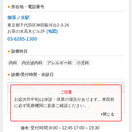
所在地・電話番号
御茶ノ水駅
東京都千代田区神田駿河台2-3-26
お茶の水高木ビル2F
[地図]
03-6285-1300
診療科目
内科
内分泌内科
アレルギー科
小児科
診療/受付時間・休診日
診療時間
月
火
水
木
金
土
日
祝
8:00～13:00
●
●
●
●
●
お盆(8月中旬)は休診・休業の場合があります。来院前
に必ず医療機関に直接ご確認ください。
17:00～20:00
●
●
●
●
●
×閉じる
受付時間:8:00～12:45 17:00～19:30
備考: