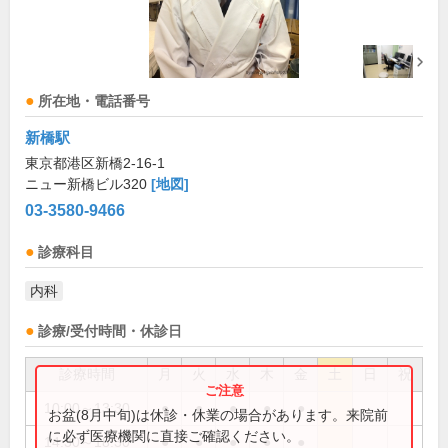
所在地・電話番号
新橋駅
東京都港区新橋2-16-1
ニュー新橋ビル320
[地図]
03-3580-9466
診療科目
内科
診療/受付時間・休診日
診療時間
月
火
水
木
金
土
日
祝
10:00～13:30
●
●
●
●
●
お盆(8月中旬)は休診・休業の場合があります。来院前
に必ず医療機関に直接ご確認ください。
14:30～18:30
●
●
●
●
●