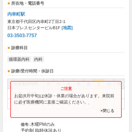
所在地・電話番号
内幸町駅
東京都千代田区内幸町2丁目2-1
日本プレスセンタービルB1F
[地図]
03-3503-7757
診療科目
循環器内科
内科
診療/受付時間・休診日
外来受付時間
月
火
水
木
金
土
日
祝
9:00～12:30
●
●
●
●
お盆(8月中旬)は休診・休業の場合があります。来院前
に必ず医療機関に直接ご確認ください。
14:00～18:00
●
●
●
●
●
×閉じる
木曜PMのみ
備考:
予約制 臨時休診あり