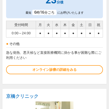
23
分後
6
16
時
分ごろ
最短
にお呼びいたします
受付時間
月
火
水
木
金
土
日
祝
0:00～24:00
●
●
●
●
●
●
●
●
その他
急な発熱、悪天候など直接医療機関に掛かる事が困難な際にご
利用ください
オンライン診療の詳細をみる
京橋クリニック