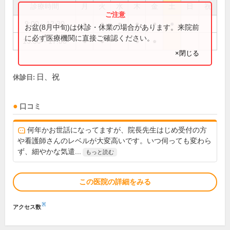
診療時間
月
火
水
木
金
土
日
祝
9:00～12:30
●
●
●
●
●
●
お盆(8月中旬)は休診・休業の場合があります。来院前
に必ず医療機関に直接ご確認ください。
13:30～17:00
●
●
●
●
×閉じる
日、祝
休診日:
口コミ
何年かお世話になってますが、院長先生はじめ受付の方
や看護師さんのレベルが大変高いです。いつ伺っても変わら
ず、細やかな気遣...
もっと読む
この医院の詳細をみる
※
アクセス数