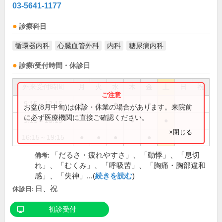
03-5641-1177
診療科目
循環器内科
心臓血管外科
内科
糖尿病内科
診療/受付時間・休診日
外来受付時間
月
火
水
木
金
土
日
祝
9:15～12:15
●
●
●
●
お盆(8月中旬)は休診・休業の場合があります。来院前
に必ず医療機関に直接ご確認ください。
9:15～13:15
●
●
×閉じる
16:15～19:15
●
●
●
●
「だるさ・疲れやすさ」、「動悸」、「息切
備考:
れ」、「むくみ」、「呼吸苦」、「胸痛・胸部違和
感」、「失神」...(
続きを読む
)
日、祝
休診日:
初診受付