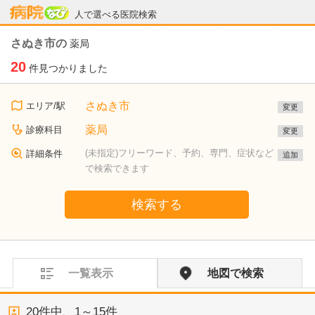
病院なび
人で選べる医院検索
さぬき市の
薬局
20
件見つかりました
さぬき市
エリア/駅
変更
薬局
診療科目
変更
(未指定)フリーワード、予約、専門、症状など
詳細条件
追加
で検索できます
検索する
一覧表示
地図で検索
20
件中、
1～15件