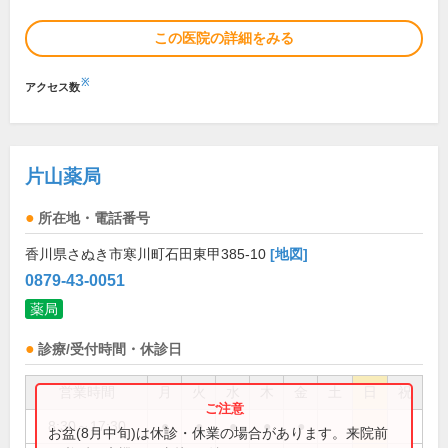
この医院の詳細をみる
※
アクセス数
片山薬局
所在地・電話番号
香川県さぬき市寒川町石田東甲385-10
[地図]
0879-43-0051
薬局
診療/受付時間・休診日
営業時間
月
火
水
木
金
土
日
祝
8:30～17:30
●
●
●
●
●
お盆(8月中旬)は休診・休業の場合があります。来院前