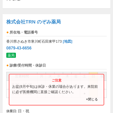
株式会社TRN のぞみ薬局
所在地・電話番号
香川県さぬき市寒川町石田東甲173
[地図]
0879-43-6656
薬局
診療/受付時間・休診日
営業時間
月
火
水
木
金
土
日
祝
8:30～17:30
●
●
●
●
●
お盆(8月中旬)は休診・休業の場合があります。来院前
に必ず医療機関に直接ご確認ください。
9:00～11:00
●
×閉じる
日・祝
休業日: