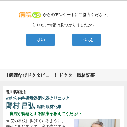
病院なび
からのアンケートにご協力ください。
知りたい情報は見つかりましたか?
はい
いいえ
【病院なびドクタビュー】ドクター取材記事
香川県高松市
のむら内科循環器消化器クリニック
野村 昌弘
院長
取材記事
貴院が得意とする診療を教えてください。
当院の看板に掲げているように、
内科全般に加えて、私の専門であ