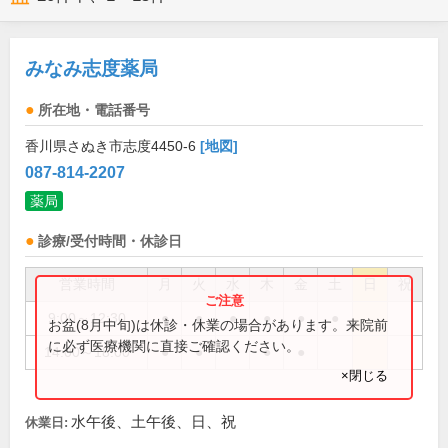
みなみ志度薬局
所在地・電話番号
香川県さぬき市志度4450-6
[地図]
087-814-2207
薬局
診療/受付時間・休診日
営業時間
月
火
水
木
金
土
日
祝
9:00～12:30
●
●
●
●
●
●
お盆(8月中旬)は休診・休業の場合があります。来院前
に必ず医療機関に直接ご確認ください。
14:00～18:00
●
●
●
●
×閉じる
水午後、土午後、日、祝
休業日: