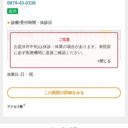
0879-43-0336
薬局
診療/受付時間・休診日
営業時間
月
火
水
木
金
土
日
祝
9:00～13:00
●
●
お盆(8月中旬)は休診・休業の場合があります。来院前
に必ず医療機関に直接ご確認ください。
9:00～18:30
●
●
●
●
×閉じる
日・祝
休業日:
この医院の詳細をみる
※
アクセス数