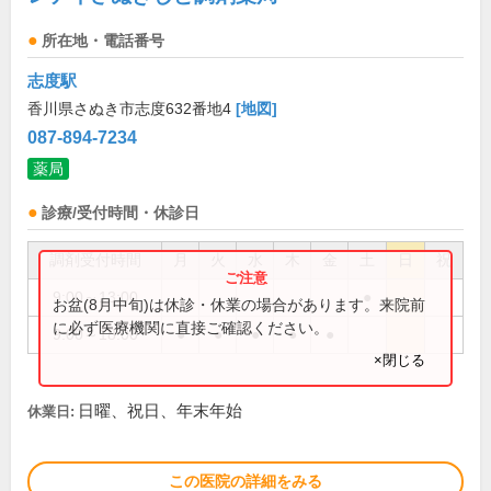
所在地・電話番号
志度駅
香川県さぬき市志度632番地4
[地図]
087-894-7234
薬局
診療/受付時間・休診日
調剤受付時間
月
火
水
木
金
土
日
祝
9:00～13:00
●
お盆(8月中旬)は休診・休業の場合があります。来院前
に必ず医療機関に直接ご確認ください。
9:00～18:00
●
●
●
●
●
×閉じる
日曜、祝日、年末年始
休業日:
この医院の詳細をみる