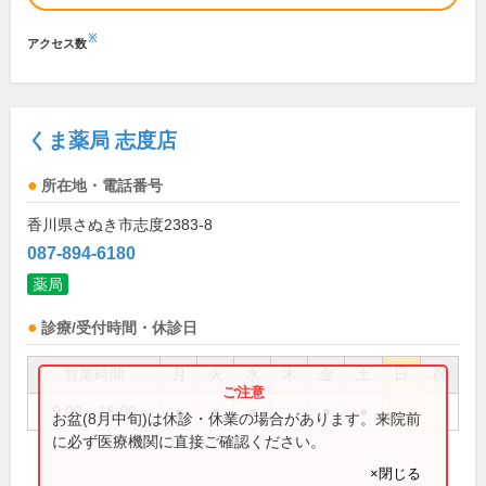
※
アクセス数
くま薬局 志度店
所在地・電話番号
香川県さぬき市志度2383-8
087-894-6180
薬局
診療/受付時間・休診日
営業時間
月
火
水
木
金
土
日
祝
9:00～18:00
●
●
●
●
●
お盆(8月中旬)は休診・休業の場合があります。来院前
に必ず医療機関に直接ご確認ください。
×閉じる