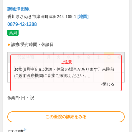
讃岐津田駅
香川県さぬき市津田町津田244-169-1
[地図]
0879-42-1288
薬局
診療/受付時間・休診日
営業時間
月
火
水
木
金
土
日
祝
8:30～13:00
●
お盆(8月中旬)は休診・休業の場合があります。来院前
に必ず医療機関に直接ご確認ください。
8:30～18:00
●
●
●
●
●
×閉じる
日・祝
休業日:
この医院の詳細をみる
※
アクセス数