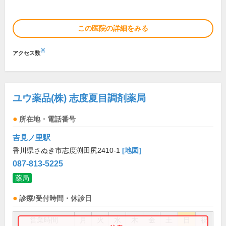
この医院の詳細をみる
※
アクセス数
ユウ薬品(株) 志度夏目調剤薬局
所在地・電話番号
吉見ノ里駅
香川県さぬき市志度渕田尻2410-1
[地図]
087-813-5225
薬局
診療/受付時間・休診日
営業時間
月
火
水
木
金
土
日
祝