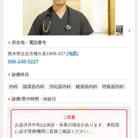
所在地・電話番号
熊本県合志市幾久富1909-227
[地図]
096-248-5227
診療科目
内科
循環器内科
消化器内科
糖尿病内科
呼吸器内科
診療/受付時間・休診日
外来受付時間
月
火
水
木
金
土
日
祝
8:45～12:30
●
●
●
●
●
お盆(8月中旬)は休診・休業の場合があります。来院前
に必ず医療機関に直接ご確認ください。
15:30～18:00
●
●
●