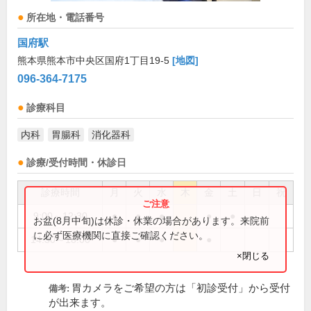
所在地・電話番号
国府駅
熊本県熊本市中央区国府1丁目19-5
[地図]
096-364-7175
診療科目
内科
胃腸科
消化器科
診療/受付時間・休診日
診療時間
月
火
水
木
金
土
日
祝
9:00～12:30
●
●
●
●
●
お盆(8月中旬)は休診・休業の場合があります。来院前
に必ず医療機関に直接ご確認ください。
14:30～18:00
●
●
●
●
×閉じる
胃カメラをご希望の方は「初診受付」から受付
備考:
が出来ます。