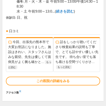
月・火・木・金 午前9:00～13:00/午後14:30～1
備考:
8:30
水・土 午前9:00～13:0...(
続きを読む
)
日、祝
休診日:
口コミ
今回、出張先の熊本市で
話をしっかり聴いてくだ
大変お世話になりました。施
さり検査結果の説明も丁寧
設はきれい、スタッフさんは
で、とても話やすい優しい先
みな親切、先生は優しくて面
生です。 待ち合い室でも落
倒見がよく腕も確かと...
ち着ける空間づくりがさ...
もっ
もっと読む
と読む
この医院の詳細をみる
※
アクセス数