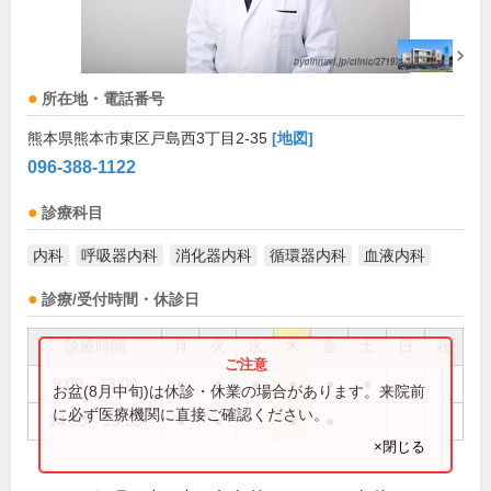
所在地・電話番号
熊本県熊本市東区戸島西3丁目2-35
[地図]
096-388-1122
診療科目
内科
呼吸器内科
消化器内科
循環器内科
血液内科
診療/受付時間・休診日
診療時間
月
火
水
木
金
土
日
祝
9:00～13:00
●
●
●
●
●
●
お盆(8月中旬)は休診・休業の場合があります。来院前
に必ず医療機関に直接ご確認ください。
14:30～18:30
●
●
●
●
×閉じる