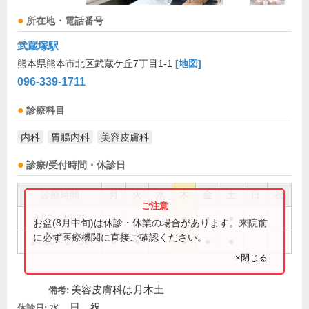
所在地・電話番号
武蔵塚駅
熊本県熊本市北区武蔵ケ丘7丁目1-1
[地図]
096-339-1711
診療科目
内科
胃腸内科
美容皮膚科
診療/受付時間・休診日
診療時間
月
火
水
木
金
土
日
祝
9:00～12:30
●
●
●
●
●
お盆(8月中旬)は休診・休業の場合があります。来院前
に必ず医療機関に直接ご確認ください。
14:30～17:30
●
●
●
●
●
×閉じる
美容皮膚科は月木土
備考:
水、日、祝
休診日: