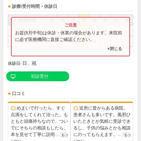
診療/受付時間・休診日
診療時間
月
火
水
木
金
土
日
祝
9:00～13:00
●
お盆(8月中旬)は休診・休業の場合があります。来院前
に必ず医療機関に直接ご確認ください。
9:00～18:00
●
●
●
●
●
×閉じる
日、祝
休診日:
初診受付
口コミ
めまいで行ったら、すぐ
近所に昔からある病院。
点滴をしてくれて治った。も
患者さんも多いです。風邪ひ
ともと頭痛持ちなので、つい
いたときとか気軽に受診でき
でにそちらの相談もしたら、
るし、子供の悩みとかも相談
本を見せて丁寧に説明...
にのってもらえます。...
もっ
もっ