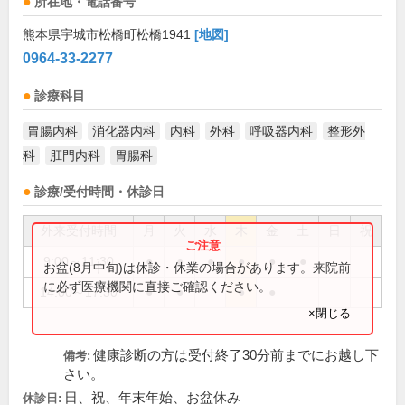
所在地・電話番号
熊本県宇城市松橋町松橋1941
[地図]
0964-33-2277
診療科目
胃腸内科
消化器内科
内科
外科
呼吸器内科
整形外
科
肛門内科
胃腸科
診療/受付時間・休診日
外来受付時間
月
火
水
木
金
土
日
祝
9:00～11:30
●
●
●
●
●
●
お盆(8月中旬)は休診・休業の場合があります。来院前
に必ず医療機関に直接ご確認ください。
14:00～17:30
●
●
●
●
×閉じる
健康診断の方は受付終了30分前までにお越し下
備考:
さい。
日、祝、年末年始、お盆休み
休診日: