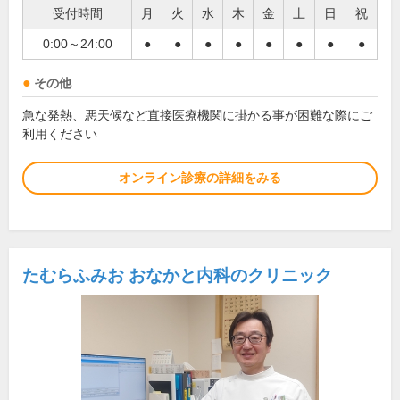
受付時間
月
火
水
木
金
土
日
祝
0:00～24:00
●
●
●
●
●
●
●
●
その他
急な発熱、悪天候など直接医療機関に掛かる事が困難な際にご
利用ください
オンライン診療の詳細をみる
たむらふみお おなかと内科のクリニック