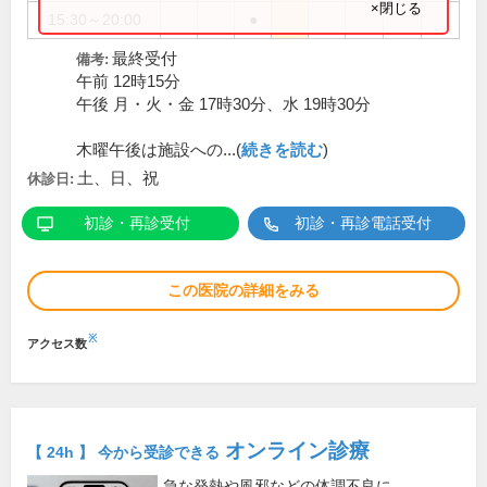
×閉じる
15:30～20:00
●
最終受付
備考:
午前 12時15分
午後 月・火・金 17時30分、水 19時30分
木曜午後は施設への...(
続きを読む
)
土、日、祝
休診日:
初診・再診受付
初診・再診電話受付
この医院の詳細をみる
※
アクセス数
オンライン診療
【 24h 】 今から受診できる
急な発熱や風邪などの体調不良に