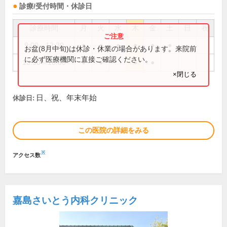
診療/受付時間・休診日
診療時間
月
火
水
木
金
土
日
祝
9:00～12:30
●
●
●
●
●
●
お盆(8月中旬)は休診・休業の場合があります。来院前
に必ず医療機関に直接ご確認ください。
13:30～18:00
●
●
●
●
×閉じる
日、祝、年末年始
休診日:
この医院の詳細をみる
※
アクセス数
嘉島さいとう内科クリニック