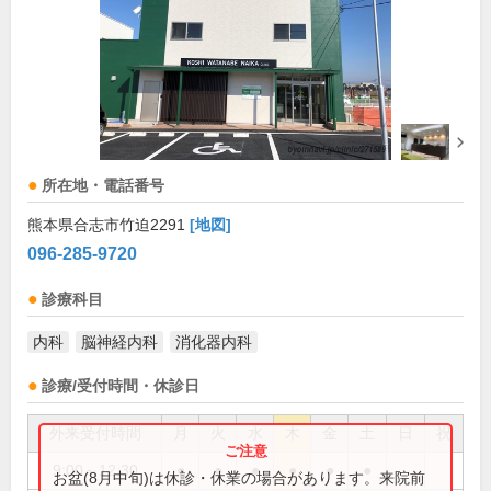
所在地・電話番号
熊本県合志市竹迫2291
[地図]
096-285-9720
診療科目
内科
脳神経内科
消化器内科
診療/受付時間・休診日
外来受付時間
月
火
水
木
金
土
日
祝
9:00～12:30
●
●
●
●
●
●
お盆(8月中旬)は休診・休業の場合があります。来院前