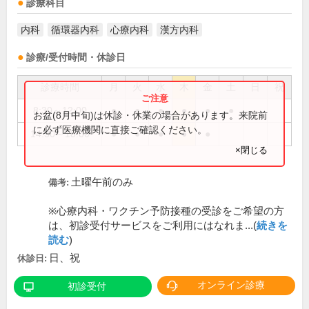
診療科目
内科
循環器内科
心療内科
漢方内科
診療/受付時間・休診日
診療時間
月
火
水
木
金
土
日
祝
8:30～12:00
●
●
●
●
●
●
お盆(8月中旬)は休診・休業の場合があります。来院前
に必ず医療機関に直接ご確認ください。
14:30～18:00
●
●
●
●
●
×閉じる
土曜午前のみ
備考:
※心療内科・ワクチン予防接種の受診をご希望の方
は、初診受付サービスをご利用にはなれま...(
続きを
読む
)
日、祝
休診日:
オンライン診療
初診受付