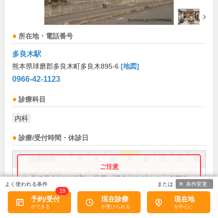
所在地・電話番号
多良木駅
熊本県球磨郡多良木町多良木895-6
[地図]
0966-42-1123
診療科目
内科
診療/受付時間・休診日
診療時間
月
火
水
木
金
土
日
祝
8:30～12:30
●
●
●
●
●
●
お盆(8月中旬)は休診・休業の場合があります。来院前
条件変更
に必ず医療機関に直接ご確認ください。
19
14:00～18:00
●
●
●
●
●
予約/受付
現在診療
現在地
×閉じる