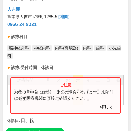
人吉駅
熊本県人吉市宝来町1285-5
[地図]
0966-24-8331
診療科目
脳神経外科
神経内科
内科(循環器)
内科
歯科
小児歯
科
診療/受付時間・休診日
診療時間
月
火
水
木
金
土
日
祝
9:00～12:30
●
●
●
●
●
●
お盆(8月中旬)は休診・休業の場合があります。来院前
に必ず医療機関に直接ご確認ください。
14:00～17:30
●
●
●
●
×閉じる
日、祝
休診日: