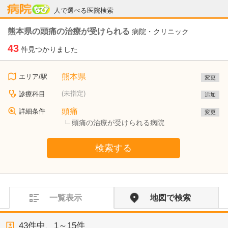
病院なび
人で選べる医院検索
熊本県の頭痛の治療が受けられる
病院・クリニック
43
件見つかりました
熊本県
エリア/駅
変更
(未指定)
診療科目
追加
頭痛
詳細条件
変更
頭痛の治療が受けられる病院
検索する
一覧表示
地図で検索
43
件中、
1～15件