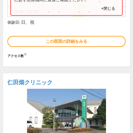
9:00～13:00
●
●
×閉じる
14:00～18:00
●
●
●
●
日、祝
休診日:
この医院の詳細をみる
※
アクセス数
仁田畑クリニック