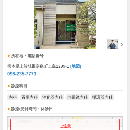
所在地・電話番号
熊本県上益城郡嘉島町上島2299-1
[地図]
096-235-7773
診療科目
内科
胃腸内科
消化器内科
内視鏡内科
循環器内科
診療/受付時間・休診日
診療時間
月
火
水
木
金
土
日
祝