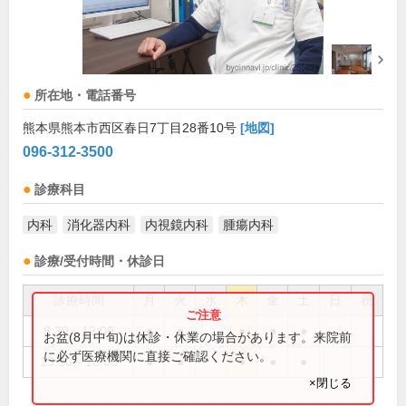
所在地・電話番号
熊本県熊本市西区春日7丁目28番10号
[地図]
096-312-3500
診療科目
内科
消化器内科
内視鏡内科
腫瘍内科
診療/受付時間・休診日
診療時間
月
火
水
木
金
土
日
祝
8:30～12:00
●
●
●
●
●
お盆(8月中旬)は休診・休業の場合があります。来院前
に必ず医療機関に直接ご確認ください。
13:30～18:00
●
●
●
●
●
×閉じる