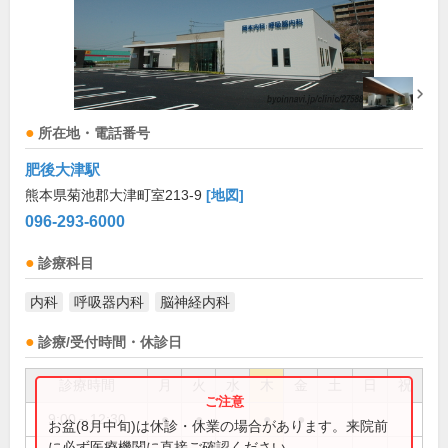
所在地・電話番号
肥後大津駅
熊本県菊池郡大津町室213-9
[地図]
096-293-6000
診療科目
内科
呼吸器内科
脳神経内科
診療/受付時間・休診日
診療時間
月
火
水
木
金
土
日
祝
9:00～12:30
●
●
●
●
お盆(8月中旬)は休診・休業の場合があります。来院前
に必ず医療機関に直接ご確認ください。