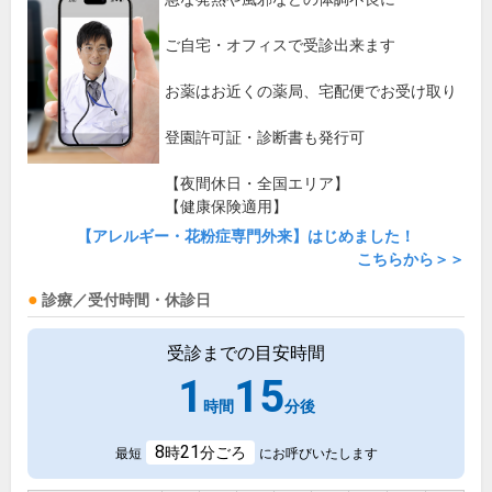
ご自宅・オフィスで受診出来ます
お薬はお近くの薬局、宅配便でお受け取り
登園許可証・診断書も発行可
【夜間休日・全国エリア】
【健康保険適用】
【アレルギー・花粉症専門外来】はじめました！
こちらから＞＞
診療／受付時間・休診日
受診までの目安時間
1
15
時間
分後
8
21
時
分ごろ
最短
にお呼びいたします