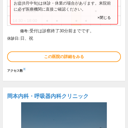
9:00～12:00
●
●
●
●
●
お盆(8月中旬)は休診・休業の場合があります。来院前
に必ず医療機関に直接ご確認ください。
9:00～13:00
●
×閉じる
14:30～18:00
●
●
●
●
受付は診察終了30分前までです。
備考:
日、祝
休診日:
この医院の詳細をみる
※
アクセス数
岡本内科・呼吸器内科クリニック