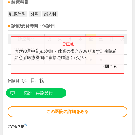
診療科目
乳腺外科
外科
婦人科
診療/受付時間・休診日
診療時間
月
火
水
木
金
土
日
祝
9:00～12:30
●
●
●
●
●
お盆(8月中旬)は休診・休業の場合があります。来院前
に必ず医療機関に直接ご確認ください。
14:00～17:30
●
●
●
●
●
×閉じる
水、日、祝
休診日:
初診・再診受付
この医院の詳細をみる
※
アクセス数