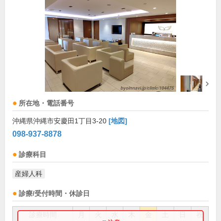
所在地・電話番号
沖縄県沖縄市安慶田1丁目3-20
[地図]
098-937-8878
診療科目
産婦人科
診療/受付時間・休診日
診療時間
月
火
水
木
金
土
日
祝