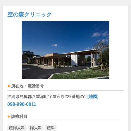
空の森クリニック
所在地・電話番号
沖縄県島尻郡八重瀬町字屋宜原229番地の1
[地図]
098-998-0011
診療科目
産婦人科
婦人科
産科