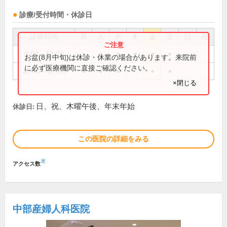
診療/受付時間・休診日
診療時間
月
火
水
木
金
土
日
祝
8:00～12:00
●
●
●
●
●
●
お盆(8月中旬)は休診・休業の場合があります。来院前
に必ず医療機関に直接ご確認ください。
13:30～17:00
●
●
●
●
●
×閉じる
日、祝、木曜午後、年末年始
休診日:
この医院の詳細をみる
※
アクセス数
中部産婦人科医院