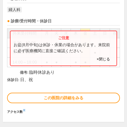
婦人科
診療/受付時間・休診日
外来受付時間
月
火
水
木
金
土
日
祝
8:30～12:00
●
●
●
●
お盆(8月中旬)は休診・休業の場合があります。来院前
に必ず医療機関に直接ご確認ください。
8:30～13:00
●
●
×閉じる
14:00～18:00
●
●
●
●
臨時休診あり
備考:
日、祝
休診日:
この医院の詳細をみる
※
アクセス数