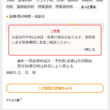
内科
血液内科
リウマチ科
外科
精神科
神経科
神経
内科
脳神経外科
呼吸器科
呼吸器外科
...
もっと見る
診療/受付時間・休診日
外来受付時間
月
火
水
木
金
土
日
祝
8:30～11:00
●
●
●
●
●
お盆(8月中旬)は休診・休業の場合があります。来院前
に必ず医療機関に直接ご確認ください。
×閉じる
一部診療科紹介・予約制 診療は9:00開始
備考:
受付/診療日時は科目により異なる
土、日、祝
休診日:
この医院の詳細をみる
※
アクセス数