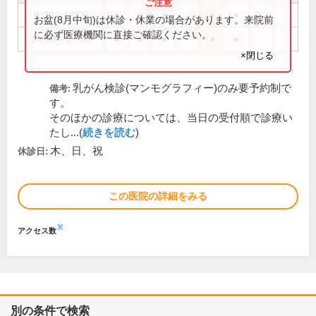
9:00～12:00
●
●
●
●
●
お盆(8月中旬)は休診・休業の場合があります。来院前
に必ず医療機関に直接ご確認ください。
14:00～17:00
●
●
●
●
●
×閉じる
乳がん検診(マンモグラフィー)のみ要予約制で
備考:
す。
そのほかの診療については、当日の受付順で診療い
たし...(
続きを読む
)
木、日、祝
休診日:
この医院の詳細をみる
※
アクセス数
別の条件で検索