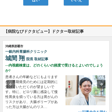
はい
いいえ
【病院なびドクタビュー】ドクター取材記事
沖縄県那覇市
一銀内科胃腸科クリニック
城間 翔
院長
取材記事
内視鏡検査は、どのくらいの頻度で受けるとよいのでしょう
か?
患者さんの年齢などにもよります
が、早期発見のためには定期的に
受けていただくのが望ましいで
す。特に、ピロリ菌に感染して慢
性胃炎を煩っている方は胃がんの
リスクがあり、大腸ポリープがあ
った方は大腸がんのリス…