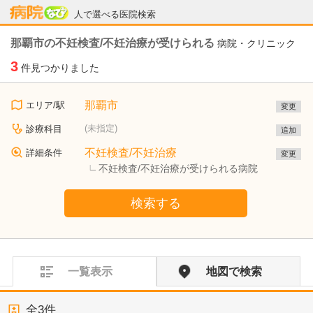
病院なび
人で選べる医院検索
那覇市の不妊検査/不妊治療が受けられる
病院・クリニック
3
件見つかりました
那覇市
エリア/駅
変更
(未指定)
診療科目
追加
不妊検査/不妊治療
詳細条件
変更
不妊検査/不妊治療が受けられる病院
検索する
一覧表示
地図で検索
全
3
件