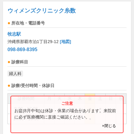
ウィメンズクリニック糸数
所在地・電話番号
牧志駅
沖縄県那覇市泊1丁目29-12
[地図]
098-869-8395
診療科目
婦人科
診療/受付時間・休診日
診療時間
月
火
水
木
金
土
日
祝
9:00～12:00
●
●
●
●
●
●
お盆(8月中旬)は休診・休業の場合があります。来院前
に必ず医療機関に直接ご確認ください。
14:00～18:00
●
●
●
●
●
×閉じる