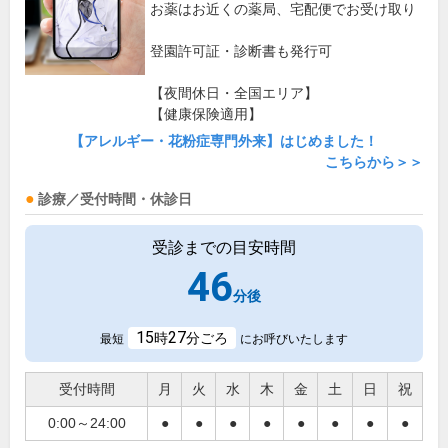
お薬はお近くの薬局、宅配便でお受け取り
登園許可証・診断書も発行可
【夜間休日・全国エリア】
【健康保険適用】
【アレルギー・花粉症専門外来】はじめました！
こちらから＞＞
診療／受付時間・休診日
受診までの目安時間
46
分後
15
27
時
分ごろ
最短
にお呼びいたします
受付時間
月
火
水
木
金
土
日
祝
0:00～24:00
●
●
●
●
●
●
●
●