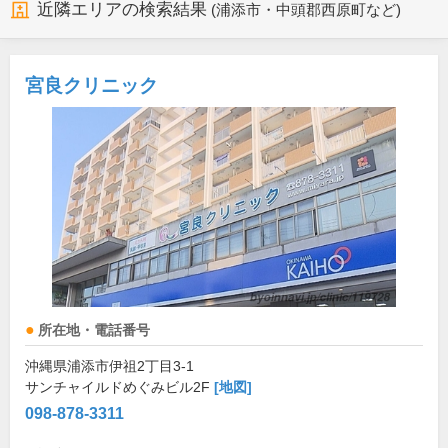
近隣エリアの検索結果
(浦添市・中頭郡西原町など)
宮良クリニック
所在地・電話番号
沖縄県浦添市伊祖2丁目3-1
サンチャイルドめぐみビル2F
[地図]
098-878-3311