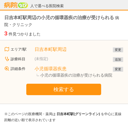
病院なび
人で選べる医院検索
日吉本町駅周辺の小児の循環器疾の治療が受けられる
病
院・クリニック
3
件見つかりました
日吉本町駅周辺
エリア/駅
変更
(未指定)
診療科目
追加
小児循環器疾患
詳細条件
変更
小児の循環器疾の治療が受けられる病院
検索する
※このページの医療機関・薬局は
日吉本町駅(グリーンライン)
を中心に直線
距離の近い順で表示されています