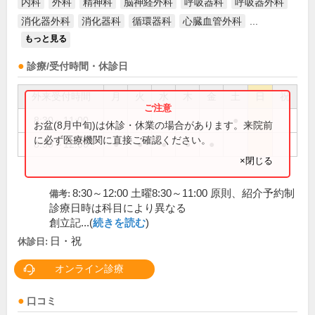
内科
外科
精神科
脳神経外科
呼吸器科
呼吸器外科
消化器外科
消化器科
循環器科
心臓血管外科
...
もっと見る
診療/受付時間・休診日
外来受付時間
月
火
水
木
金
土
日
祝
8:30～11:00
●
お盆(8月中旬)は休診・休業の場合があります。来院前
に必ず医療機関に直接ご確認ください。
8:30～12:00
●
●
●
●
●
×閉じる
8:30～12:00 土曜8:30～11:00 原則、紹介予約制
備考:
診療日時は科目により異なる
創立記...(
続きを読む
)
日・祝
休診日:
オンライン診療
口コミ