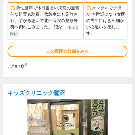
急性腰痛で休日当番の病院の無責
メンタルで子供
任な処置も駄目。救急車にも見放さ
が お世話になり女医
れ、すがる思いで北部病院の整形外
の先生にはきめ細か
科へ倒れこみました。 紹介...
い心遣いを感じま
もっと
す。
読む
この医院の詳細をみる
※
アクセス数
キッズクリニック鷺沼