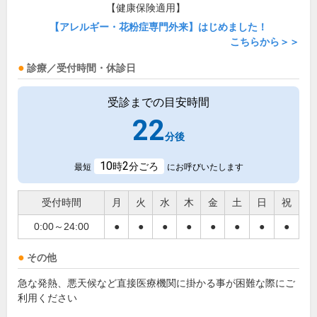
【健康保険適用】
【アレルギー・花粉症専門外来】はじめました！
こちらから＞＞
診療／受付時間・休診日
受診までの目安時間
22
分後
10
2
時
分ごろ
最短
にお呼びいたします
受付時間
月
火
水
木
金
土
日
祝
0:00～24:00
●
●
●
●
●
●
●
●
その他
急な発熱、悪天候など直接医療機関に掛かる事が困難な際にご
利用ください