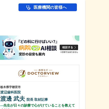
医療機関の皆様へ
医師(ドクター)の
栃木県宇都宮市
栃木県宇都宮市
渡辺歯科医院
トマト内科糖尿
渡邊 武夫
増渕 孝道
院長
取材記事
先生が日々の診療で心がけていることを教えて
患者さんの快適