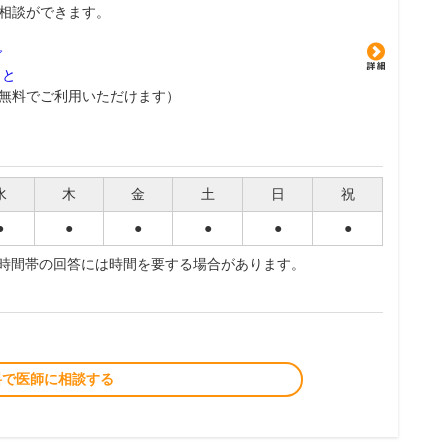
相談ができます。
グ
こと
無料でご利用いただけます）
水
木
金
土
日
祝
●
●
●
●
●
●
夜時間帯の回答には時間を要する場合があります。
料で医師に相談する