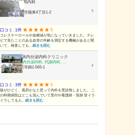
医療法人
猪岡内科
内科
栃木県宇都宮市陽東4丁目1-2
5
口コミ: 1件
コレステーロールや血糖値が気になっていきました。テレ
ビで見たことのある血管の年齢を測定する機械があると聞
いて、検査しても...
続きを読む
ふじた糖尿病内分泌内科クリニック
糖尿病内科, 内分泌内科, 代謝内科, ...
栃木県宇都宮市錦1-565-1
5
口コミ: 3件
咳がひどく、風邪かなと思って内科を受診致しました。 こ
の時期病院はどこも混んでいて受付や看護師・医師 皆イラ
イラしてる人...
続きを読む