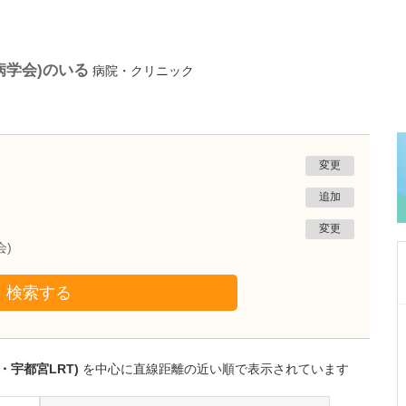
病学会)のいる
病院・クリニック
変更
追加
変更
会)
検索する
大阪府大阪市西区
ありずみ消化器内科
有住 忠晃
・宇都宮LRT)
を中心に直線距離の近い順で表示されています
院長
取材記事
貴院がある場所は、大阪市内でも人気の街だそ