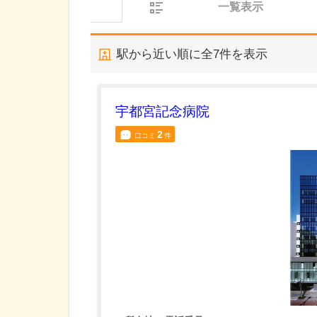
一覧表示
駅から近い順に全
7
件を表示
宇都宮記念病院
2
口コミ
件