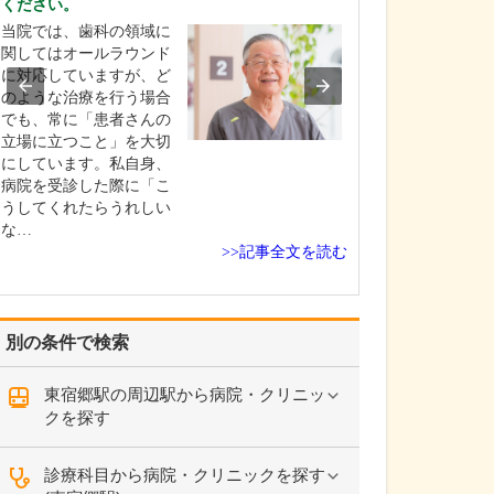
ください。
な工夫をされてい
当院では、歯科の領域に
当院の大きな特
関してはオールラウンド
つは、初診の方
に対応していますが、ど
日のうちにエコ
のような治療を行う場合
血液検査を受け
でも、常に「患者さんの
断結果までお伝
立場に立つこと」を大切
体制を整えてい
にしています。私自身、
す。血液検査に
病院を受診した際に「こ
は、病院と同等
うしてくれたらうれしい
はそれ以上に詳
な…
を院内…
>>記事全文を読む
別の条件で検索
東宿郷駅の周辺駅から病院・クリニッ
クを探す
診療科目から病院・クリニックを探す