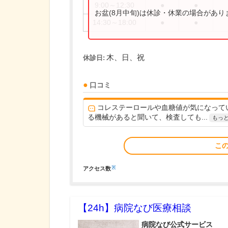
9:00～12:30
●
●
お盆(8月中旬)は休診・休業の場合があ
14:30～18:00
●
●
木、日、祝
休診日:
口コミ
コレステーロールや血糖値が気になって
る機械があると聞いて、検査しても...
もっ
こ
※
アクセス数
【24h】
病院なび医療相談
病院なび公式サービス