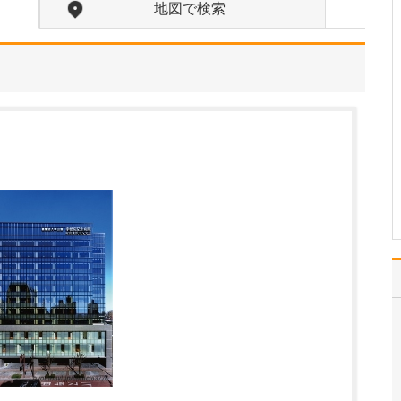
うですね。この場所を選んだ理由を教えてくださ
地図で検索
い。
自分の健康について過信
しがちな若い世代の人た
ちにも、がんなどの大病
のリスクがあることを知
って、積極的に胃・大腸
内視鏡検査を受けていた
だきいという想いから、
この場所を選びました。
若いときは元気で内視鏡
検…
>>記事全文を読む