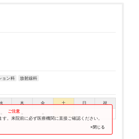
ション科
放射線科
水
木
金
土
日
祝
●
●
●
ります。来院前に必ず医療機関に直接ご確認ください。
×閉じる