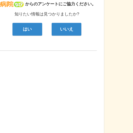
病院なび
からのアンケートにご協力ください。
知りたい情報は見つかりましたか?
はい
いいえ