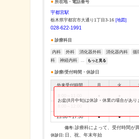
所在地・電話番号
宇都宮駅
栃木県宇都宮市大通り1丁目3-16
[地図]
028-622-1991
診療科目
内科
外科
消化器外科
消化器内科
循
科
神経内科
...
もっと見る
診療/受付時間・休診日
外来受付時間
月
火
8:00～11:00
●
●
お盆(8月中旬)は休診・休業の場合があ
8:00～12:00
13:00～17:30
●
●
診療科によって、受付時間が
備考:
日、祝、年末年始
休診日: