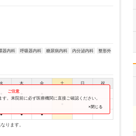
環器内科
呼吸器内科
糖尿病内科
内分泌内科
整形外
水
木
金
土
日
祝
●
●
●
ります。来院前に必ず医療機関に直接ご確認ください。
●
×閉じる
●
●
●
異なります。