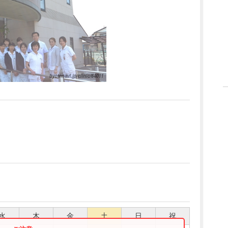
水
木
金
土
日
祝