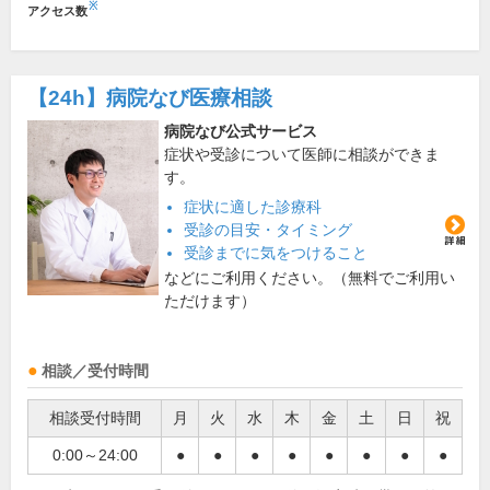
※
アクセス数
【24h】
病院なび医療相談
病院なび公式サービス
症状や受診について医師に相談ができま
す。
症状に適した診療科
受診の目安・タイミング
受診までに気をつけること
などにご利用ください。（無料でご利用い
ただけます）
相談／受付時間
相談受付時間
月
火
水
木
金
土
日
祝
0:00～24:00
●
●
●
●
●
●
●
●