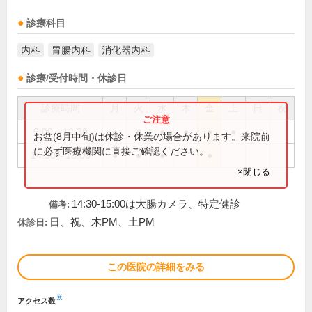
診療科目
内科
胃腸内科
消化器内科
診療/受付時間・休診日
診療時間
月
火
水
木
金
土
日
祝
9:00～12:30
●
●
●
●
●
●
お盆(8月中旬)は休診・休業の場合があります。来院前
に必ず医療機関に直接ご確認ください。
14:30～18:00
●
●
●
●
×閉じる
14:30-15:00は大腸カメラ、特定健診
備考:
日、祝、木PM、土PM
休診日:
この医院の詳細をみる
※
アクセス数