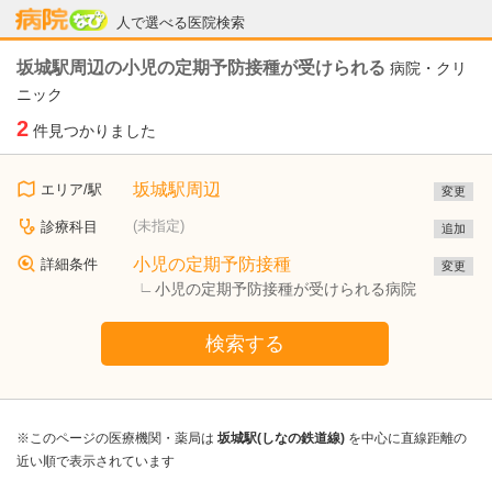
病院なび
人で選べる医院検索
坂城駅周辺の小児の定期予防接種が受けられる
病院・クリ
ニック
2
件見つかりました
坂城駅周辺
エリア/駅
変更
(未指定)
診療科目
追加
小児の定期予防接種
詳細条件
変更
小児の定期予防接種が受けられる病院
検索する
※このページの医療機関・薬局は
坂城駅(しなの鉄道線)
を中心に直線距離の
近い順で表示されています