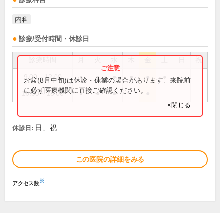
診療科目
内科
診療/受付時間・休診日
診療時間
月
火
水
木
金
土
日
祝
9:00～12:00
●
●
●
●
●
●
お盆(8月中旬)は休診・休業の場合があります。来院前
に必ず医療機関に直接ご確認ください。
15:00～18:00
●
●
●
●
×閉じる
日、祝
休診日:
この医院の詳細をみる
※
アクセス数