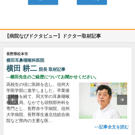
【病院なびドクタビュー】ドクター取材記事
長野県松本市
横田耳鼻咽喉科医院
横田 耕二
院長
取材記事
横田先生のご経歴についてお聞かせください。
高校生の頃に医師を志し、信州大
学医学部に進学しました。卒業後
は研修を経て、同大学の耳鼻咽喉
科に入局。なかでも頭頸部外科を
専門とし、長野赤十字病院、信州
大学病院、長野厚生連北信総合病
院など県内の主要な医…
>>記事全文を読む