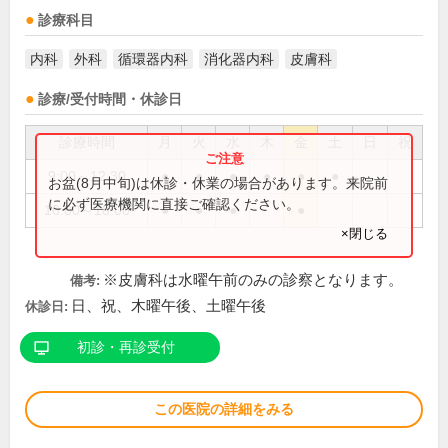
診療科目
内科
外科
循環器内科
消化器内科
皮膚科
診療/受付時間・休診日
診療時間
月
火
水
木
金
土
日
祝
9:00～12:30
●
●
●
●
●
●
お盆(8月中旬)は休診・休業の場合があります。来院前
に必ず医療機関に直接ご確認ください。
16:00～18:00
●
●
●
●
×閉じる
※皮膚科は水曜午前のみの診察となります。
備考:
日、祝、木曜午後、土曜午後
休診日:
初診・再診受付
この医院の詳細をみる