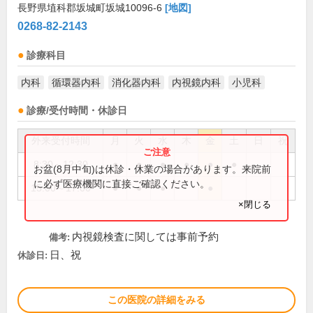
長野県埴科郡坂城町坂城10096-6
[地図]
0268-82-2143
診療科目
内科
循環器内科
消化器内科
内視鏡内科
小児科
診療/受付時間・休診日
外来受付時間
月
火
水
木
金
土
日
祝
8:30～12:30
●
●
●
●
●
●
お盆(8月中旬)は休診・休業の場合があります。来院前
に必ず医療機関に直接ご確認ください。
15:00～17:00
●
●
●
●
×閉じる
内視鏡検査に関しては事前予約
備考:
日、祝
休診日:
この医院の詳細をみる