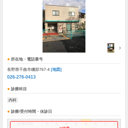
所在地・電話番号
長野県千曲市磯部767-4
[地図]
026-276-0413
診療科目
内科
診療/受付時間・休診日
診療時間
月
火
水
木
金
土
日
祝