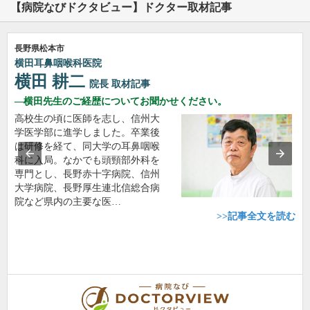
【病院なびドクタビュー】ドクター取材記事
長野県松本市
横田耳鼻咽喉科医院
横田 耕二
院長
取材記事
横田先生のご経歴についてお聞かせください。
高校生の頃に医師を志し、信州大
学医学部に進学しました。卒業後
は研修を経て、同大学の耳鼻咽喉
科に入局。なかでも頭頸部外科を
専門とし、長野赤十字病院、信州
大学病院、長野厚生連北信総合病
院など県内の主要な医…
>>記事全文を読む