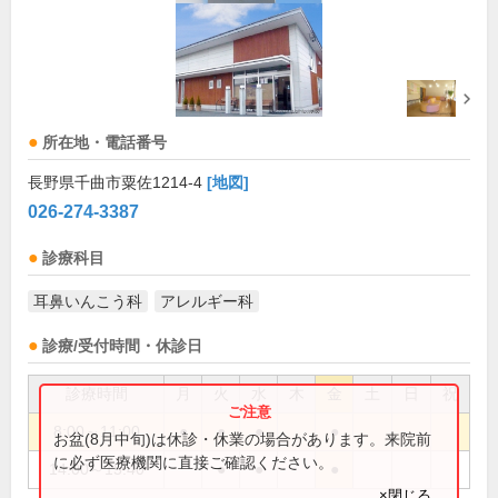
所在地・電話番号
長野県千曲市粟佐1214-4
[地図]
026-274-3387
診療科目
耳鼻いんこう科
アレルギー科
診療/受付時間・休診日
診療時間
月
火
水
木
金
土
日
祝
8:00～11:00
●
●
●
●
お盆(8月中旬)は休診・休業の場合があります。来院前
に必ず医療機関に直接ご確認ください。
14:00～15:40
●
●
●
×閉じる