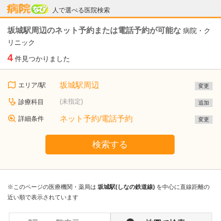
病院なび
人で選べる医院検索
坂城駅周辺のネット予約または電話予約が可能な
病院・ク
リニック
4
件見つかりました
坂城駅周辺
エリア/駅
変更
(未指定)
診療科目
追加
ネット予約/電話予約
詳細条件
変更
検索する
※このページの医療機関・薬局は
坂城駅(しなの鉄道線)
を中心に直線距離の
近い順で表示されています