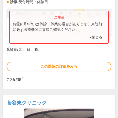
診療/受付時間・休診日
診療時間
月
火
水
木
金
土
日
祝
9:00～12:30
●
●
●
●
●
お盆(8月中旬)は休診・休業の場合があります。来院前
に必ず医療機関に直接ご確認ください。
14:00～17:30
●
●
●
●
×閉じる
水、日、祝
休診日:
この医院の詳細をみる
※
アクセス数
菅谷東クリニック