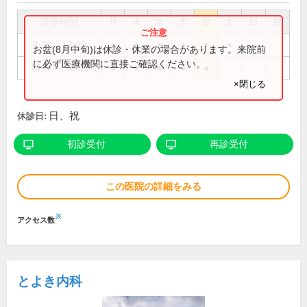
診療時間
月
火
水
木
金
土
日
祝
8:30～12:30
●
●
●
●
●
●
お盆(8月中旬)は休診・休業の場合があります。来院前
に必ず医療機関に直接ご確認ください。
14:30～18:00
●
●
●
●
●
×閉じる
日、祝
休診日:
初診受付
再診受付
この医院の詳細をみる
※
アクセス数
とよき内科