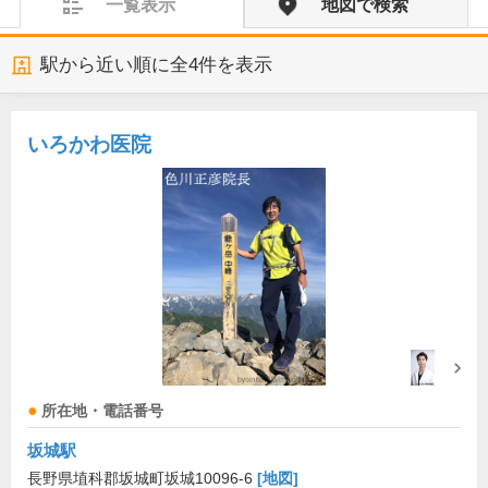
一覧表示
地図で検索
駅から近い順に全
4
件を表示
いろかわ医院
所在地・電話番号
坂城駅
長野県埴科郡坂城町坂城10096-6
[地図]