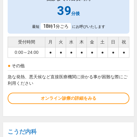
39
分後
18
1
時
分ごろ
最短
にお呼びいたします
受付時間
月
火
水
木
金
土
日
祝
0:00～24:00
●
●
●
●
●
●
●
●
その他
急な発熱、悪天候など直接医療機関に掛かる事が困難な際にご
利用ください
オンライン診療の詳細をみる
こうだ内科