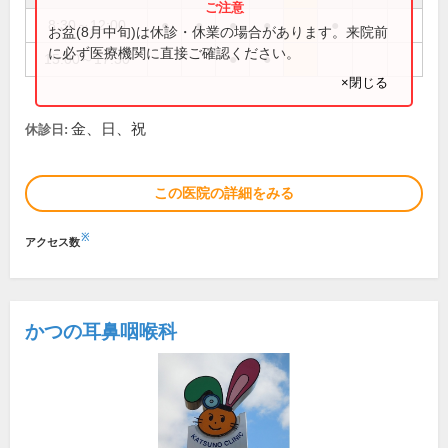
8:30～12:00
●
●
●
●
●
お盆(8月中旬)は休診・休業の場合があります。来院前
に必ず医療機関に直接ご確認ください。
15:00～17:30
●
●
×閉じる
金、日、祝
休診日:
この医院の詳細をみる
※
アクセス数
かつの耳鼻咽喉科