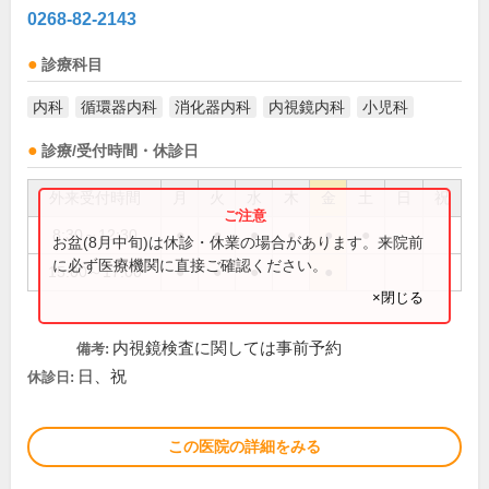
0268-82-2143
診療科目
内科
循環器内科
消化器内科
内視鏡内科
小児科
診療/受付時間・休診日
外来受付時間
月
火
水
木
金
土
日
祝
8:30～12:30
●
●
●
●
●
●
お盆(8月中旬)は休診・休業の場合があります。来院前
に必ず医療機関に直接ご確認ください。
15:00～17:00
●
●
●
●
×閉じる
内視鏡検査に関しては事前予約
備考:
日、祝
休診日:
この医院の詳細をみる