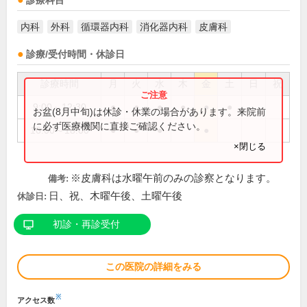
診療科目
内科
外科
循環器内科
消化器内科
皮膚科
診療/受付時間・休診日
診療時間
月
火
水
木
金
土
日
祝
9:00～12:30
●
●
●
●
●
●
お盆(8月中旬)は休診・休業の場合があります。来院前
に必ず医療機関に直接ご確認ください。
16:00～18:00
●
●
●
●
×閉じる
※皮膚科は水曜午前のみの診察となります。
備考:
日、祝、木曜午後、土曜午後
休診日:
初診・再診受付
この医院の詳細をみる
※
アクセス数