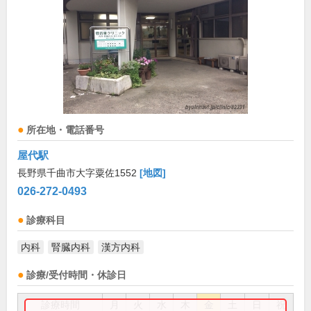
所在地・電話番号
屋代駅
長野県千曲市大字粟佐1552
[地図]
026-272-0493
診療科目
内科
腎臓内科
漢方内科
診療/受付時間・休診日
診療時間
月
火
水
木
金
土
日
祝