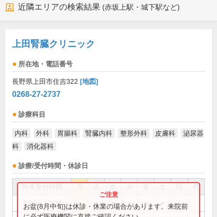
近隣エリアの検索結果
(赤坂上駅・城下駅など)
上田腎臓クリニック
所在地・電話番号
長野県上田市住吉322
[地図]
0268-27-2737
診療科目
内科
外科
胃腸科
腎臓内科
整形外科
皮膚科
泌尿器
科
消化器科
診療/受付時間・休診日
外来受付時間
月
火
水
木
金
土
日
祝
9:00～12:00
●
●
●
●
●
●
お盆(8月中旬)は休診・休業の場合があります。来院前
に必ず医療機関に直接ご確認ください。