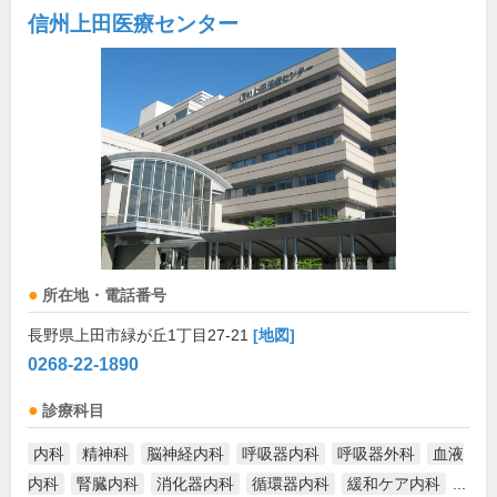
信州上田医療センター
所在地・電話番号
長野県上田市緑が丘1丁目27-21
[地図]
0268-22-1890
診療科目
内科
精神科
脳神経内科
呼吸器内科
呼吸器外科
血液
内科
腎臓内科
消化器内科
循環器内科
緩和ケア内科
...