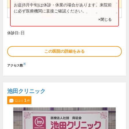
9:00～16:00
●
●
●
●
●
●
●
お盆(8月中旬)は休診・休業の場合があります。来院前
に必ず医療機関に直接ご確認ください。
16:30～22:30
●
●
●
●
●
●
●
×閉じる
日
休診日:
この医院の詳細をみる
※
アクセス数
池田クリニック
1
口コミ
件