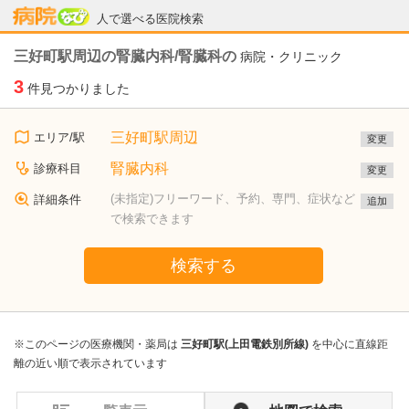
病院なび
人で選べる医院検索
三好町駅周辺の腎臓内科/腎臓科の
病院・クリニック
3
件見つかりました
三好町駅周辺
エリア/駅
変更
腎臓内科
診療科目
変更
(未指定)フリーワード、予約、専門、症状など
詳細条件
追加
で検索できます
検索する
※このページの医療機関・薬局は
三好町駅(上田電鉄別所線)
を中心に直線距
離の近い順で表示されています