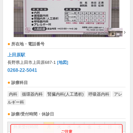
所在地・電話番号
上田原駅
長野県上田市上田原687-1
[地図]
0268-22-5041
診療科目
内科
循環器内科
腎臓内科(人工透析)
呼吸器内科
アレ
ルギー科
診療/受付時間・休診日
外来受付時間
月
火
水
木
金
土
日
祝