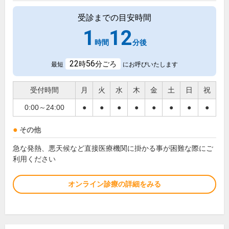
受診までの目安時間
1
12
時間
分後
22
56
時
分ごろ
最短
にお呼びいたします
受付時間
月
火
水
木
金
土
日
祝
0:00～24:00
●
●
●
●
●
●
●
●
その他
急な発熱、悪天候など直接医療機関に掛かる事が困難な際にご
利用ください
オンライン診療の詳細をみる