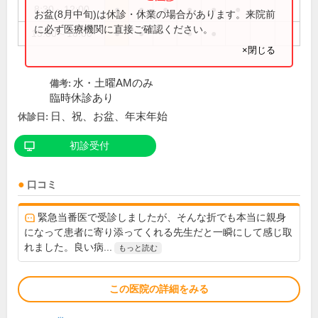
8:30～12:00
●
●
●
●
●
●
お盆(8月中旬)は休診・休業の場合があります。来院前
に必ず医療機関に直接ご確認ください。
15:00～18:00
●
●
●
●
×閉じる
水・土曜AMのみ
備考:
臨時休診あり
日、祝、お盆、年末年始
休診日:
初診受付
口コミ
緊急当番医で受診しましたが、そんな折でも本当に親身
になって患者に寄り添ってくれる先生だと一瞬にして感じ取
れました。良い病...
もっと読む
この医院の詳細をみる