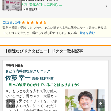
内科, 循環器内科, 腎臓内科(人工透析), ...
長野県上田市上田原687-1
5
口コミ: 1件
緊急当番医で受診しましたが、そんな折でも本当に親身になって患者に寄り添
ってくれる先生だと一瞬にして感じ取れました。良い病...
続きを読む
【病院なびドクタビュー】ドクター取材記事
長野県上田市
さとう内科おなかクリニック
佐藤 幸一
院長
取材記事
日々の診療で心がけていることはありますか?
今、もっとも力を入れて取り組ん
でいるのが、胃カメラ・大腸カメ
ラ検査を受けるメリットを、でき
るだけ多くの方に知っていただく
ことです。「自覚症状がないのだ