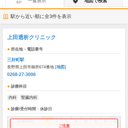
一覧表示
地図で検索
駅から近い順に全
3
件を表示
上田透析クリニック
所在地・電話番号
三好町駅
長野県上田市御所674番地
[地図]
0268-27-3006
診療科目
内科
腎臓内科
診療/受付時間・休診日
診療時間
月
火
水
木
金
土
日
祝