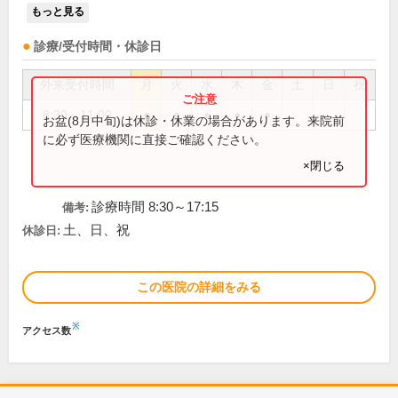
もっと見る
診療/受付時間・休診日
外来受付時間
月
火
水
木
金
土
日
祝
8:30～11:00
●
●
●
●
●
お盆(8月中旬)は休診・休業の場合があります。来院前
に必ず医療機関に直接ご確認ください。
×閉じる
診療時間 8:30～17:15
備考:
土、日、祝
休診日:
この医院の詳細をみる
※
アクセス数