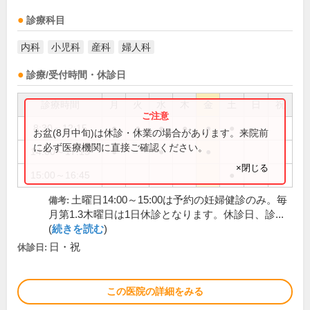
診療科目
内科
小児科
産科
婦人科
診療/受付時間・休診日
診療時間
月
火
水
木
金
土
日
祝
8:30～12:15
●
●
●
●
●
●
お盆(8月中旬)は休診・休業の場合があります。来院前
に必ず医療機関に直接ご確認ください。
14:00～17:15
●
●
●
×閉じる
15:00～16:45
●
土曜日14:00～15:00は予約の妊婦健診のみ。毎
備考:
月第1.3木曜日は1日休診となります。休診日、診...
(
続きを読む
)
日・祝
休診日:
この医院の詳細をみる