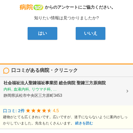
病院なび
からのアンケートにご協力ください。
知りたい情報は見つかりましたか?
はい
いいえ
口コミがある病院・クリニック
社会福祉法人聖隷福祉事業団
総合病院 聖隷三方原病院
内科, 血液内科, リウマチ科, ...
静岡県浜松市中央区三方原町3453
4.5
口コミ: 2件
建物がとても広くきれいです。広いですが、迷子にならないように案内がしっ
かりしていました。先生もたくさんいます。
続きを読む