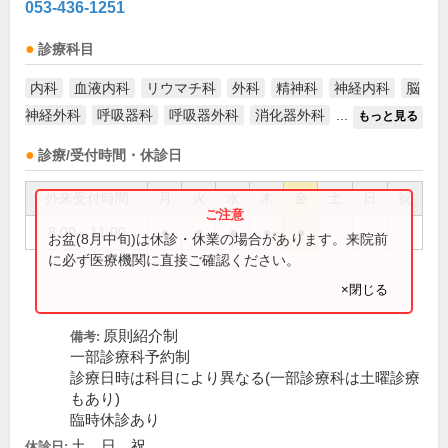
053-436-1251
診療科目
内科
血液内科
リウマチ科
外科
精神科
神経内科
脳
神経外科
呼吸器科
呼吸器外科
消化器外科
...
もっと見る
診療/受付時間・休診日
外来受付時間
月
火
水
木
金
土
日
祝
8:00～11:00
●
●
●
●
●
お盆(8月中旬)は休診・休業の場合があります。来院前
に必ず医療機関に直接ご確認ください。
×閉じる
原則紹介制
備考:
一部診療科予約制
診療日時は科目により異なる(一部診療科は土曜診療
もあり)
臨時休診あり
土、日、祝
休診日: