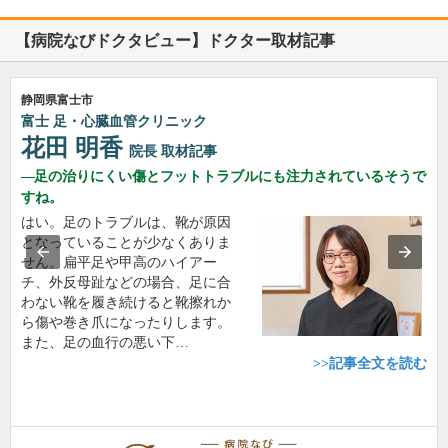
【病院なびドクタビュー】ドクター取材記事
静岡県富士市
富士 足・心臓血管クリニック
花田 明香
院長
取材記事
足の治りにくい傷とフットトラブルにも注力されているそうで
すね。
はい。足のトラブルは、靴が原因
となっていることが少なくありま
せん。扁平足や甲高のハイアー
チ、外反母趾などの場合、足に合
わない靴を履き続けると靴擦れか
ら傷や巻き爪になったりします。
また、足の血行の悪い下…
>>記事全文を読む