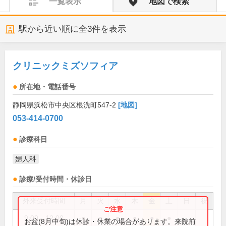
一覧表示
地図で検索
駅から近い順に全
3
件を表示
クリニックミズソフィア
所在地・電話番号
静岡県浜松市中央区根洗町547-2
[地図]
053-414-0700
診療科目
婦人科
診療/受付時間・休診日
外来受付時間
月
火
水
木
金
土
日
祝
9:00～12:00
●
●
●
●
●
●
お盆(8月中旬)は休診・休業の場合があります。来院前