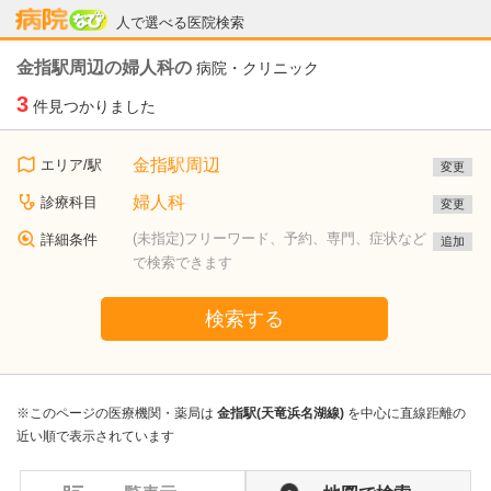
病院なび
人で選べる医院検索
金指駅周辺の婦人科の
病院・クリニック
3
件見つかりました
金指駅周辺
エリア/駅
変更
婦人科
診療科目
変更
(未指定)フリーワード、予約、専門、症状など
詳細条件
追加
で検索できます
検索する
※このページの医療機関・薬局は
金指駅(天竜浜名湖線)
を中心に直線距離の
近い順で表示されています