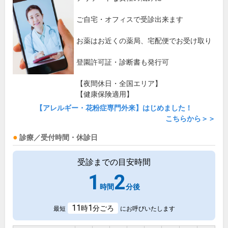
ご自宅・オフィスで受診出来ます
お薬はお近くの薬局、宅配便でお受け取り
登園許可証・診断書も発行可
【夜間休日・全国エリア】
【健康保険適用】
【アレルギー・花粉症専門外来】はじめました！
こちらから＞＞
診療／受付時間・休診日
受診までの目安時間
1
2
時間
分後
11
1
時
分ごろ
最短
にお呼びいたします