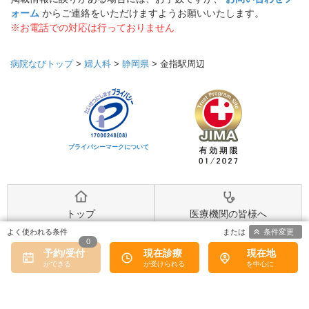
ォーム
からご連絡をいただけますようお願いいたします。
※お電話での対応は行っておりません
病院なびトップ
>
婦人科
>
静岡県
>
金指駅周辺
プライバシーマークについて
トップ
医療機関の皆様へ
条件変更
0
予約/受付
現在診療
現在地
MediQA
病院なびについて
病院なび利用規約
個人情報保護方針