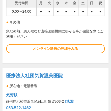
受付時間
月
火
水
木
金
土
日
祝
0:00～24:00
●
●
●
●
●
●
●
●
その他
急な発熱、悪天候など直接医療機関に掛かる事が困難な際にご
利用ください
オンライン診療の詳細をみる
医療法人社団気賀渥美医院
所在地・電話番号
気賀駅
静岡県浜松市浜名区細江町気賀506-2
[地図]
053-522-1462