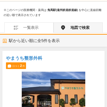
※このページの医療機関・薬局は
曳馬駅(遠州鉄道鉄道線)
を中心に直線距離
の近い順で表示されています
一覧表示
地図で検索
駅から近い順に全
5
件を表示
やまうち整形外科
2
口コミ
件