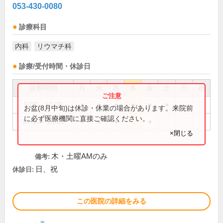
053-430-0080
診療科目
内科
リウマチ科
診療/受付時間・休診日
診療時間
月
火
水
木
金
土
日
祝
9:00～12:00
●
●
●
●
●
●
お盆(8月中旬)は休診・休業の場合があります。来院前
に必ず医療機関に直接ご確認ください。
14:30～18:00
●
●
●
●
×閉じる
木・土曜AMのみ
備考:
日、祝
休診日:
この医院の詳細をみる