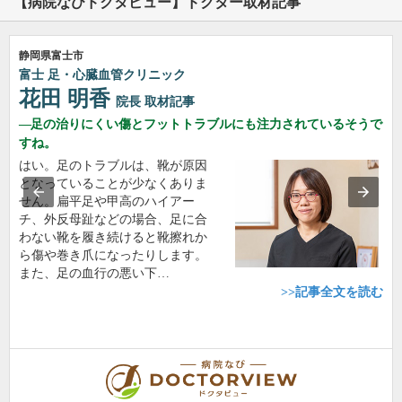
【病院なびドクタビュー】ドクター取材記事
静岡県富士市
富士 足・心臓血管クリニック
花田 明香
院長
取材記事
足の治りにくい傷とフットトラブルにも注力されているそうで
すね。
はい。足のトラブルは、靴が原因
となっていることが少なくありま
せん。扁平足や甲高のハイアー
チ、外反母趾などの場合、足に合
わない靴を履き続けると靴擦れか
ら傷や巻き爪になったりします。
また、足の血行の悪い下…
>>記事全文を読む