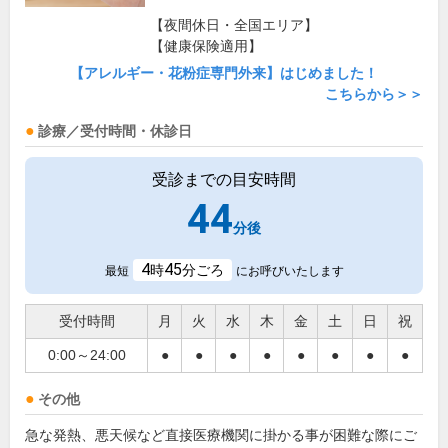
【夜間休日・全国エリア】
【健康保険適用】
【アレルギー・花粉症専門外来】はじめました！
こちらから＞＞
診療／受付時間・休診日
受診までの目安時間
44
分後
4
45
時
分ごろ
最短
にお呼びいたします
受付時間
月
火
水
木
金
土
日
祝
0:00～24:00
●
●
●
●
●
●
●
●
その他
急な発熱、悪天候など直接医療機関に掛かる事が困難な際にご