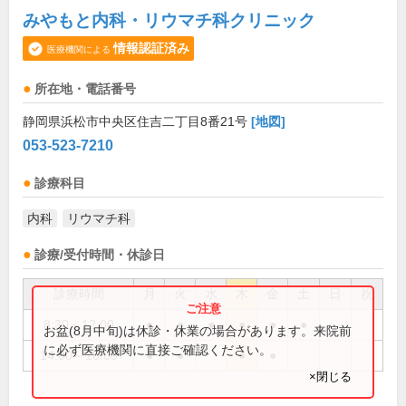
みやもと内科・リウマチ科クリニック
情報認証済み
医療機関による
所在地・電話番号
静岡県浜松市中央区住吉二丁目8番21号
[地図]
053-523-7210
診療科目
内科
リウマチ科
診療/受付時間・休診日
診療時間
月
火
水
木
金
土
日
祝
8:30～12:00
●
●
●
●
●
●
お盆(8月中旬)は休診・休業の場合があります。来院前
に必ず医療機関に直接ご確認ください。
14:00～18:00
●
●
●
●
×閉じる