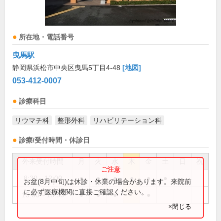
所在地・電話番号
曳馬駅
静岡県浜松市中央区曳馬5丁目4-48
[地図]
053-412-0007
診療科目
リウマチ科
整形外科
リハビリテーション科
診療/受付時間・休診日
外来受付時間
月
火
水
木
金
土
日
祝
8:30～12:00
●
●
●
●
●
●
お盆(8月中旬)は休診・休業の場合があります。来院前
に必ず医療機関に直接ご確認ください。
15:00～18:30
●
●
●
●
×閉じる