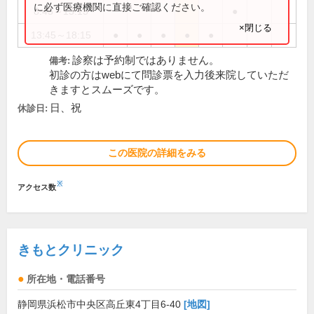
に必ず医療機関に直接ご確認ください。
8:45～13:15
●
×閉じる
13:45～18:15
●
●
●
●
●
診察は予約制ではありません。
備考:
初診の方はwebにて問診票を入力後来院していただ
きますとスムーズです。
日、祝
休診日:
この医院の詳細をみる
※
アクセス数
きもとクリニック
所在地・電話番号
静岡県浜松市中央区高丘東4丁目6-40
[地図]