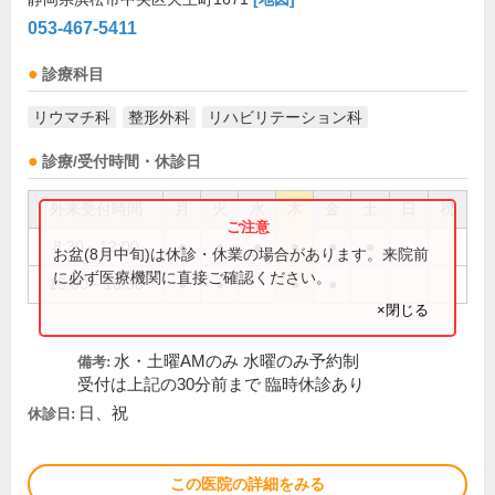
053-467-5411
診療科目
リウマチ科
整形外科
リハビリテーション科
診療/受付時間・休診日
外来受付時間
月
火
水
木
金
土
日
祝
8:30～12:00
●
●
●
●
●
●
お盆(8月中旬)は休診・休業の場合があります。来院前
に必ず医療機関に直接ご確認ください。
15:00～18:30
●
●
●
●
×閉じる
水・土曜AMのみ 水曜のみ予約制
備考:
受付は上記の30分前まで 臨時休診あり
日、祝
休診日:
この医院の詳細をみる