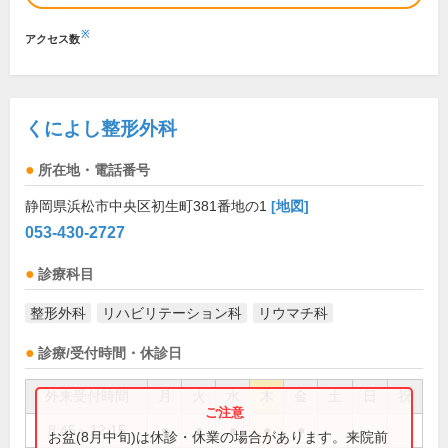
※
アクセス数
くによし整形外科
所在地・電話番号
静岡県浜松市中央区初生町381番地の1
[地図]
053-430-2727
診療科目
整形外科
リハビリテーション科
リウマチ科
診療/受付時間・休診日
外来受付時間
月
火
水
木
金
土
日
祝
8:45～12:15
●
●
●
●
●
お盆(8月中旬)は休診・休業の場合があります。来院前