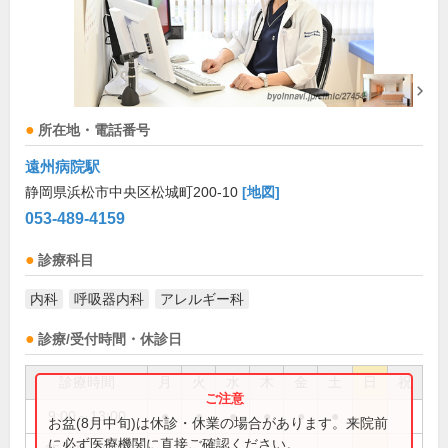
所在地・電話番号
遠州病院駅
静岡県浜松市中央区松城町200-10
[地図]
053-489-4159
診療科目
内科
呼吸器内科
アレルギー科
診療/受付時間・休診日
診療時間
月
火
水
木
金
土
日
祝
9:00～13:00
●
●
●
●
●
●
お盆(8月中旬)は休診・休業の場合があります。来院前
に必ず医療機関に直接ご確認ください。