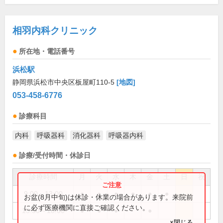
相羽内科クリニック
所在地・電話番号
浜松駅
静岡県浜松市中央区板屋町110-5
[地図]
053-458-6776
診療科目
内科
呼吸器科
消化器科
呼吸器内科
診療/受付時間・休診日
診療時間
月
火
水
木
金
土
日
祝
9:00～13:00
●
●
●
●
●
●
お盆(8月中旬)は休診・休業の場合があります。来院前
に必ず医療機関に直接ご確認ください。
15:30～18:00
●
●
●
●
×閉じる