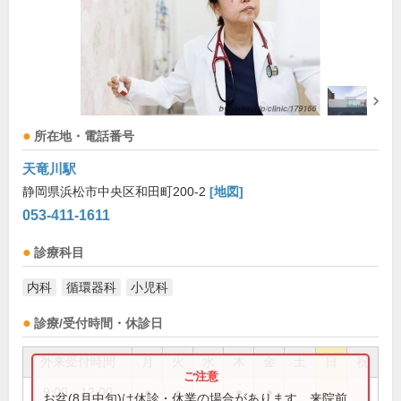
所在地・電話番号
天竜川駅
静岡県浜松市中央区和田町200-2
[地図]
053-411-1611
診療科目
内科
循環器科
小児科
診療/受付時間・休診日
外来受付時間
月
火
水
木
金
土
日
祝
9:00～12:00
●
●
●
●
お盆(8月中旬)は休診・休業の場合があります。来院前