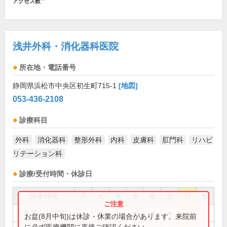
アクセス数
浅井外科・消化器科医院
所在地・電話番号
静岡県浜松市中央区初生町715-1
[地図]
053-436-2108
診療科目
外科
消化器科
整形外科
内科
皮膚科
肛門科
リハビ
リテーション科
診療/受付時間・休診日
診療時間
月
火
水
木
金
土
日
祝
8:30～12:00
●
●
●
●
●
●
お盆(8月中旬)は休診・休業の場合があります。来院前
に必ず医療機関に直接ご確認ください。