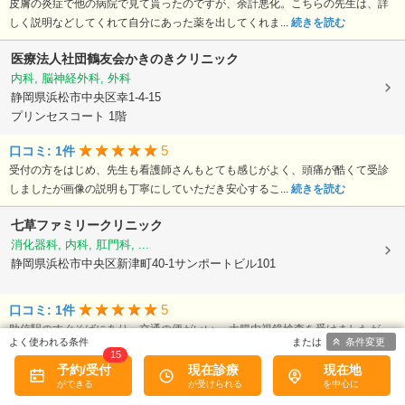
皮膚の炎症で他の病院で見て貰ったのですが、余計悪化。こちらの先生は、詳
しく説明などしてくれて自分にあった薬を出してくれま...
続きを読む
医療法人社団鶴友会かきのきクリニック
内科, 脳神経外科, 外科
静岡県浜松市中央区幸1-4-15
プリンセスコート 1階
5
口コミ: 1件
受付の方をはじめ、先生も看護師さんもとても感じがよく、頭痛が酷くて受診
しましたが画像の説明も丁寧にしていただき安心するこ...
続きを読む
七草ファミリークリニック
消化器科, 内科, 肛門科, ...
静岡県浜松市中央区新津町40-1サンポートビル101
5
口コミ: 1件
助信駅のすぐそばにあり、交通の便がいい。 大腸内視鏡検査を受けましたが、
条件変更
ネットでは痛いとのコメントが多かったが、ここは、...
続きを読む
15
予約/受付
現在診療
現在地
かしわばら消化器クリニック
消化器内科, 内科, 外科