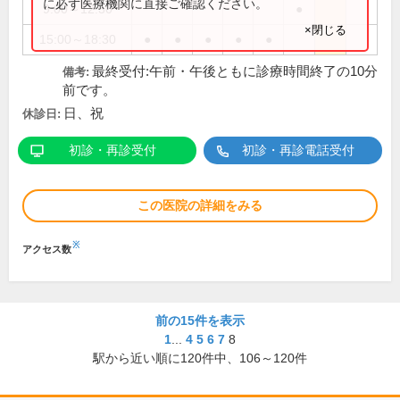
に必ず医療機関に直接ご確認ください。
9:00～12:30
●
×閉じる
15:00～18:30
●
●
●
●
●
最終受付:午前・午後ともに診療時間終了の10分
備考:
前です。
日、祝
休診日:
初診・再診受付
初診・再診電話受付
この医院の詳細をみる
※
アクセス数
前の15件を表示
1
...
4
5
6
7
8
駅から近い順に
120
件中、
106～120件