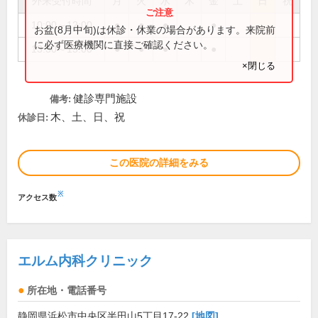
外来受付時間
月
火
水
木
金
土
日
祝
10:00～12:00
●
●
●
●
お盆(8月中旬)は休診・休業の場合があります。来院前
に必ず医療機関に直接ご確認ください。
13:30～15:00
●
●
●
●
×閉じる
健診専門施設
備考:
木、土、日、祝
休診日:
この医院の詳細をみる
※
アクセス数
エルム内科クリニック
所在地・電話番号
静岡県浜松市中央区半田山5丁目17-22
[地図]