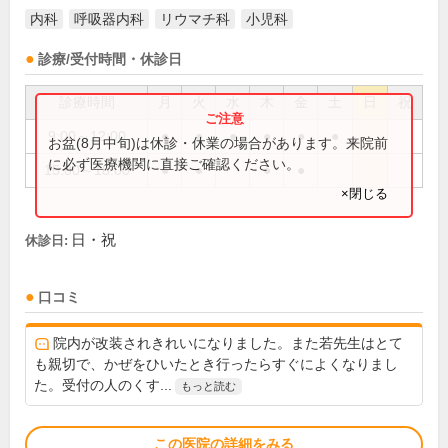
内科
呼吸器内科
リウマチ科
小児科
診療/受付時間・休診日
診療時間
月
火
水
木
金
土
日
祝
9:00～12:00
●
●
●
●
●
●
お盆(8月中旬)は休診・休業の場合があります。来院前
に必ず医療機関に直接ご確認ください。
15:00～18:00
●
●
●
●
×閉じる
日・祝
休診日:
口コミ
院内が改装されきれいになりました。また若先生はとて
も親切で、かぜをひいたとき行ったらすぐによくなりまし
た。受付の人のくす...
もっと読む
この医院の詳細をみる