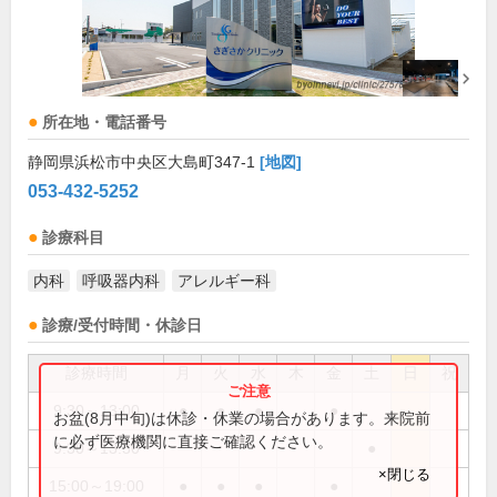
所在地・電話番号
静岡県浜松市中央区大島町347-1
[地図]
053-432-5252
診療科目
内科
呼吸器内科
アレルギー科
診療/受付時間・休診日
診療時間
月
火
水
木
金
土
日
祝
9:30～13:00
●
●
●
●
お盆(8月中旬)は休診・休業の場合があります。来院前
に必ず医療機関に直接ご確認ください。
9:30～13:30
●
×閉じる
15:00～19:00
●
●
●
●