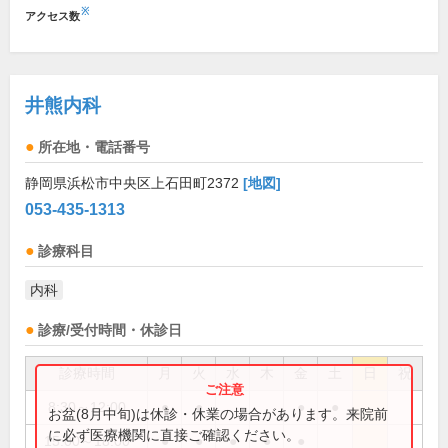
※
アクセス数
井熊内科
所在地・電話番号
静岡県浜松市中央区上石田町2372
[地図]
053-435-1313
診療科目
内科
診療/受付時間・休診日
診療時間
月
火
水
木
金
土
日
祝
8:30～12:00
●
●
●
●
お盆(8月中旬)は休診・休業の場合があります。来院前
に必ず医療機関に直接ご確認ください。
15:00～18:00
●
●
●
●
●