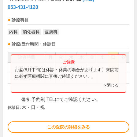
053-431-4120
診療科目
内科
消化器科
皮膚科
診療/受付時間・休診日
診療時間
月
火
水
木
金
土
日
祝
9:00～12:00
●
●
●
●
●
お盆(8月中旬)は休診・休業の場合があります。来院前
に必ず医療機関に直接ご確認ください。
15:00～18:00
●
●
●
●
×閉じる
予約制 TELにてご確認ください。
備考:
木・日・祝
休診日:
この医院の詳細をみる