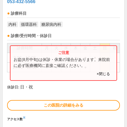
053-432-5566
診療科目
内科
循環器科
糖尿病内科
診療/受付時間・休診日
診療時間
月
火
水
木
金
土
日
祝
9:00～12:00
●
●
●
●
●
●
お盆(8月中旬)は休診・休業の場合があります。来院前
に必ず医療機関に直接ご確認ください。
14:00～18:00
●
●
●
●
×閉じる
日・祝
休診日:
この医院の詳細をみる
※
アクセス数