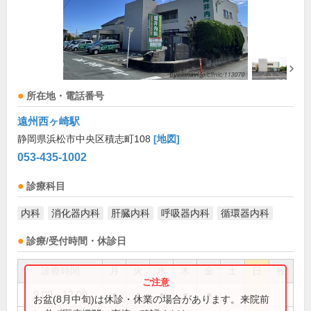
所在地・電話番号
遠州西ヶ崎駅
静岡県浜松市中央区積志町108
[地図]
053-435-1002
診療科目
内科
消化器内科
肝臓内科
呼吸器内科
循環器内科
診療/受付時間・休診日
診療時間
月
火
水
木
金
土
日
祝
9:00～12:00
●
●
●
●
●
お盆(8月中旬)は休診・休業の場合があります。来院前