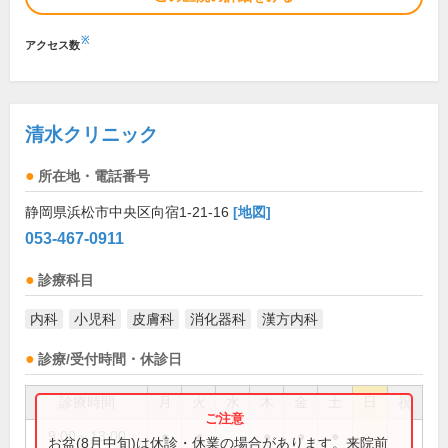
※
アクセス数
清水クリニック
所在地・電話番号
静岡県浜松市中央区向宿1-21-16
[地図]
053-467-0911
診療科目
内科
小児科
皮膚科
消化器科
漢方内科
診療/受付時間・休診日
診療時間
月
火
水
木
金
土
日
祝
9:00～13:00
●
●
●
●
●
お盆(8月中旬)は休診・休業の場合があります。来院前