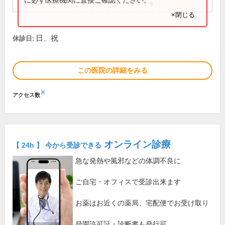
14:30～18:00
●
●
●
●
×閉じる
日、祝
休診日:
この医院の詳細をみる
※
アクセス数
オンライン診療
【 24h 】 今から受診できる
急な発熱や風邪などの体調不良に
ご自宅・オフィスで受診出来ます
お薬はお近くの薬局、宅配便でお受け取り
登園許可証・診断書も発行可