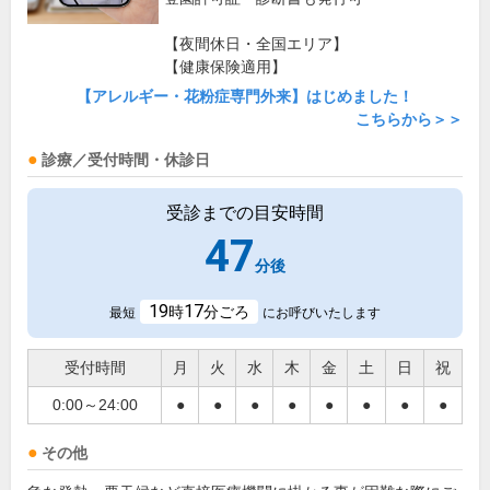
【夜間休日・全国エリア】
【健康保険適用】
【アレルギー・花粉症専門外来】はじめました！
こちらから＞＞
診療／受付時間・休診日
受診までの目安時間
47
分後
19
17
時
分ごろ
最短
にお呼びいたします
受付時間
月
火
水
木
金
土
日
祝
0:00～24:00
●
●
●
●
●
●
●
●
その他