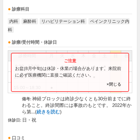
診療科目
内科
麻酔科
リハビリテーション科
ペインクリニック内
科
診療/受付時間・休診日
診療時間
月
火
水
木
金
土
日
祝
8:30～12:00
●
●
●
●
●
●
お盆(8月中旬)は休診・休業の場合があります。来院前
に必ず医療機関に直接ご確認ください。
15:00～18:00
●
●
●
×閉じる
15:00～18:30
●
神経ブロックは終診少なくとも30分前までに終
備考:
わること。終診間際には事故のもとです。 2022年か
ら第...(
続きを読む
)
日・祝
休診日:
口コミ