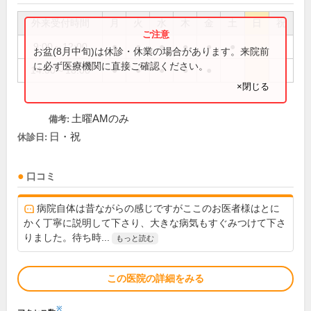
外来受付時間
月
火
水
木
金
土
日
祝
9:00～12:00
●
●
●
●
●
●
お盆(8月中旬)は休診・休業の場合があります。来院前
に必ず医療機関に直接ご確認ください。
14:00～18:00
●
●
●
●
●
×閉じる
土曜AMのみ
備考:
日・祝
休診日:
口コミ
病院自体は昔ながらの感じですがここのお医者様はとに
かく丁寧に説明して下さり、大きな病気もすぐみつけて下さ
りました。待ち時...
もっと読む
この医院の詳細をみる
※