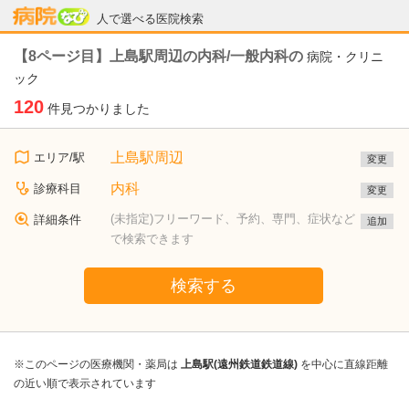
病院なび
人で選べる医院検索
【8ページ目】上島駅周辺の内科/一般内科の
病院・クリニ
ック
120
件見つかりました
上島駅周辺
エリア/駅
変更
内科
診療科目
変更
(未指定)フリーワード、予約、専門、症状など
詳細条件
追加
で検索できます
検索する
※このページの医療機関・薬局は
上島駅(遠州鉄道鉄道線)
を中心に直線距離
の近い順で表示されています