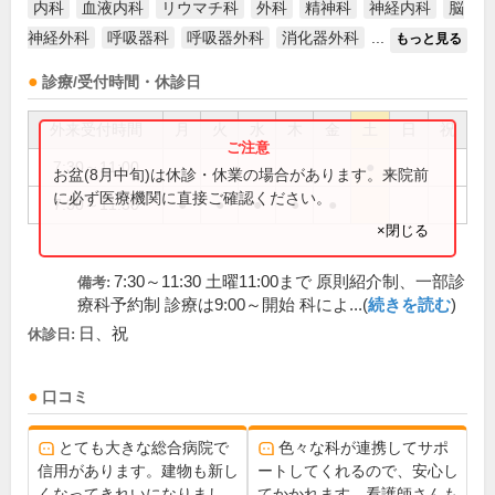
内科
血液内科
リウマチ科
外科
精神科
神経内科
脳
神経外科
呼吸器科
呼吸器外科
消化器外科
...
もっと見る
診療/受付時間・休診日
外来受付時間
月
火
水
木
金
土
日
祝
7:30～11:00
●
お盆(8月中旬)は休診・休業の場合があります。来院前
に必ず医療機関に直接ご確認ください。
7:30～11:30
●
●
●
●
●
×閉じる
7:30～11:30 土曜11:00まで 原則紹介制、一部診
備考:
療科予約制 診療は9:00～開始 科によ...(
続きを読む
)
日、祝
休診日:
口コミ
とても大きな総合病院で
色々な科が連携してサポ
信用があります。建物も新し
ートしてくれるので、安心し
くなってきれいになりまし
てかかれます。看護師さんも