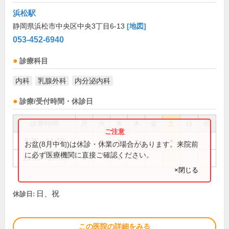
浜松駅
静岡県浜松市中央区中央3丁目6-13
[地図]
053-452-6940
診療科目
内科
乳腺外科
内分泌内科
診療/受付時間・休診日
診療時間
月
火
水
木
金
土
日
祝
8:30～11:30
●
●
●
●
●
お盆(8月中旬)は休診・休業の場合があります。来院前
に必ず医療機関に直接ご確認ください。
13:30～17:00
●
●
●
×閉じる
日、祝
休診日:
この医院の詳細をみる