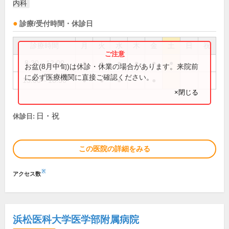
内科
診療/受付時間・休診日
診療時間
月
火
水
木
金
土
日
祝
8:30～12:00
●
●
●
●
●
●
お盆(8月中旬)は休診・休業の場合があります。来院前
に必ず医療機関に直接ご確認ください。
15:00～18:30
●
●
●
●
×閉じる
日・祝
休診日:
この医院の詳細をみる
※
アクセス数
浜松医科大学医学部附属病院