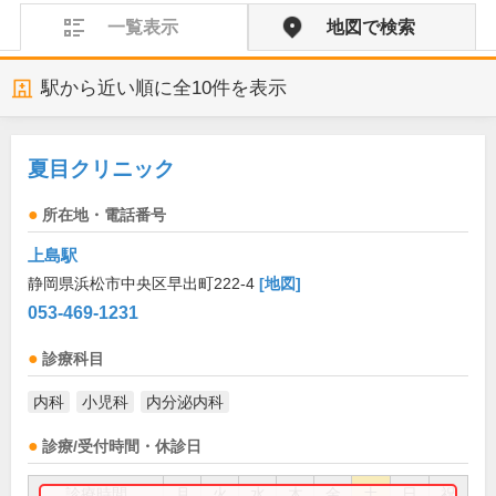
一覧表示
地図で検索
駅から近い順に全
10
件を表示
夏目クリニック
所在地・電話番号
上島駅
静岡県浜松市中央区早出町222-4
[地図]
053-469-1231
診療科目
内科
小児科
内分泌内科
診療/受付時間・休診日
診療時間
月
火
水
木
金
土
日
祝