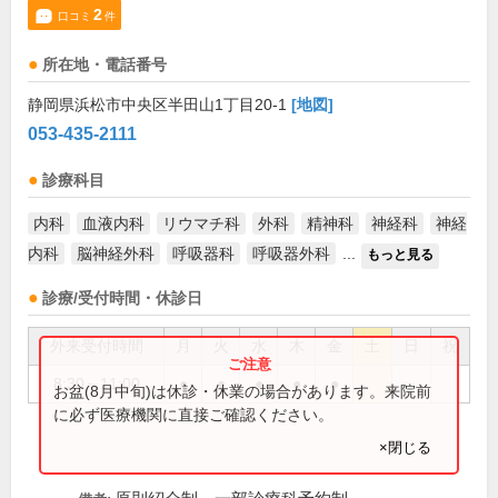
2
口コミ
件
所在地・電話番号
静岡県浜松市中央区半田山1丁目20-1
[地図]
053-435-2111
診療科目
内科
血液内科
リウマチ科
外科
精神科
神経科
神経
内科
脳神経外科
呼吸器科
呼吸器外科
...
もっと見る
診療/受付時間・休診日
外来受付時間
月
火
水
木
金
土
日
祝
8:30～11:00
●
●
●
●
●
お盆(8月中旬)は休診・休業の場合があります。来院前
に必ず医療機関に直接ご確認ください。
×閉じる