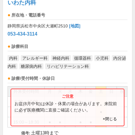
いわた内科
所在地・電話番号
静岡県浜松市中央区大瀬町2510
[地図]
053-434-3114
診療科目
内科
アレルギー科
神経内科
循環器科
小児科
内分泌
内科
糖尿病内科
リハビリテーション科
診療/受付時間・休診日
外来受付時間
月
火
水
木
金
土
日
祝
8:30～12:00
●
●
●
●
お盆(8月中旬)は休診・休業の場合があります。来院前
に必ず医療機関に直接ご確認ください。
8:30～13:00
●
×閉じる
15:00～18:30
●
●
●
●
土曜13時まで
備考: