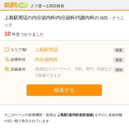
病院なび
人で選べる医院検索
上島駅周辺の内分泌内科/内分泌科/代謝内科の
病院・クリニ
ック
10
件見つかりました
上島駅周辺
エリア/駅
変更
内分泌内科
診療科目
変更
(未指定)フリーワード、予約、専門、症状など
詳細条件
追加
で検索できます
検索する
※このページの医療機関・薬局は
上島駅(遠州鉄道鉄道線)
を中心に直線距離
の近い順で表示されています