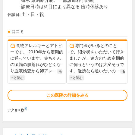
原則紹介制、一部診療科予約制
備考:
診療日時は科目により異なる 臨時休診あり
土・日・祝
休診日:
口コミ
食物アレルギーとアトピ
専門医がいるとのこと
ーです。 2010年から定期的
で、紹介状をいただいて行き
に通っています。赤ちゃん
ましたが、遠方のため定期的
の頃顔の肌荒れがひどくな
に伺うというのは大変そうで
り血液検査から卵アレ...
す。近所なら通いたいの...
も
も
っと読む
っと読む
この医院の詳細をみる
※
アクセス数