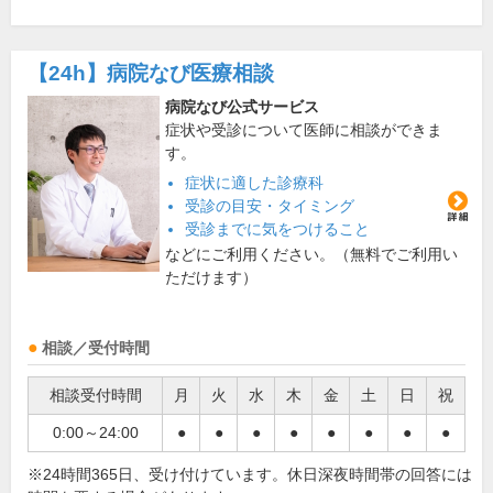
【24h】
病院なび医療相談
病院なび公式サービス
症状や受診について医師に相談ができま
す。
症状に適した診療科
受診の目安・タイミング
受診までに気をつけること
などにご利用ください。（無料でご利用い
ただけます）
相談／受付時間
相談受付時間
月
火
水
木
金
土
日
祝
0:00～24:00
●
●
●
●
●
●
●
●
※24時間365日、受け付けています。休日深夜時間帯の回答には