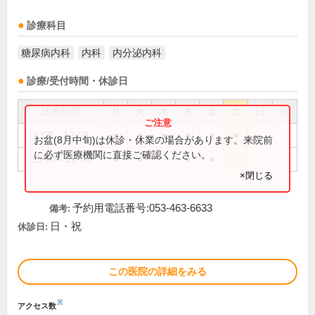
診療科目
糖尿病内科
内科
内分泌内科
診療/受付時間・休診日
診療時間
月
火
水
木
金
土
日
祝
9:00～12:00
●
●
●
●
●
●
お盆(8月中旬)は休診・休業の場合があります。来院前
に必ず医療機関に直接ご確認ください。
15:00～18:00
●
●
●
●
×閉じる
予約用電話番号:053-463-6633
備考:
日・祝
休診日:
この医院の詳細をみる
※
アクセス数