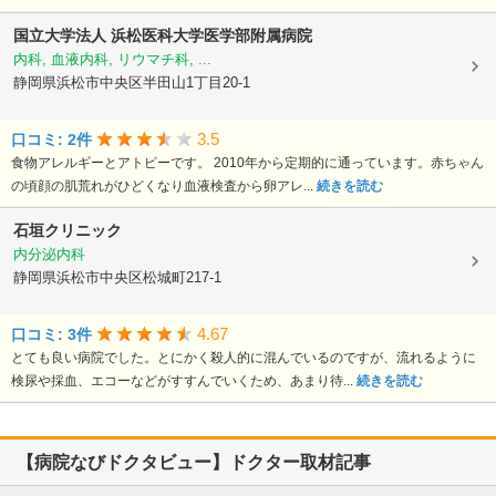
国立大学法人
浜松医科大学医学部附属病院
内科, 血液内科, リウマチ科, ...
静岡県浜松市中央区半田山1丁目20-1
3.5
口コミ: 2件
食物アレルギーとアトピーです。 2010年から定期的に通っています。赤ちゃん
の頃顔の肌荒れがひどくなり血液検査から卵アレ...
続きを読む
石垣クリニック
内分泌内科
静岡県浜松市中央区松城町217-1
4.67
口コミ: 3件
とても良い病院でした。とにかく殺人的に混んでいるのですが、流れるように
検尿や採血、エコーなどがすすんでいくため、あまり待...
続きを読む
【病院なびドクタビュー】ドクター取材記事