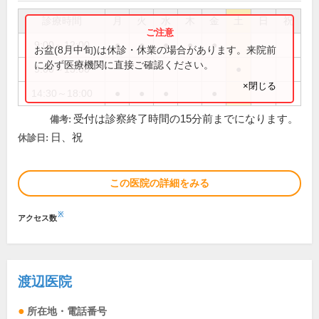
診療時間
月
火
水
木
金
土
日
祝
9:00～12:00
●
●
●
●
●
お盆(8月中旬)は休診・休業の場合があります。来院前
に必ず医療機関に直接ご確認ください。
9:00～13:00
●
×閉じる
14:30～18:00
●
●
●
●
受付は診察終了時間の15分前までになります。
備考:
日、祝
休診日:
この医院の詳細をみる
※
アクセス数
渡辺医院
所在地・電話番号