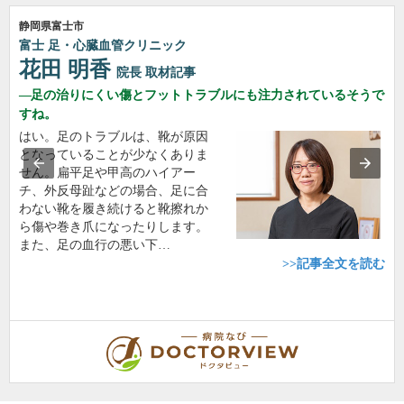
静岡県富士市
富士 足・心臓血管クリニック
花田 明香
院長
取材記事
足の治りにくい傷とフットトラブルにも注力されているそうで
すね。
はい。足のトラブルは、靴が原因
となっていることが少なくありま
せん。扁平足や甲高のハイアー
チ、外反母趾などの場合、足に合
わない靴を履き続けると靴擦れか
ら傷や巻き爪になったりします。
また、足の血行の悪い下…
>>記事全文を読む