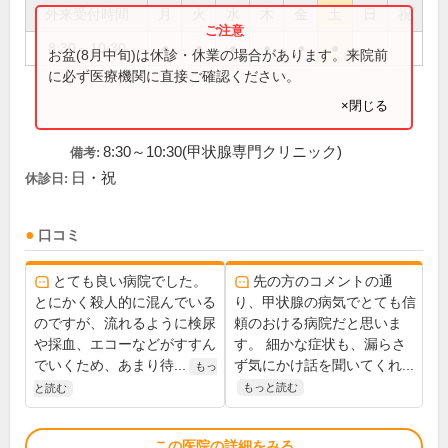
外来受付時間
月
火
水
木
金
土
日
祝
8:30～10:30
●
●
●
●
●
●
お盆(8月中旬)は休診・休業の場合があります。来院前
に必ず医療機関に直接ご確認ください。
×閉じる
8:30～10:30(甲状腺専門クリニック)
備考:
日・祝
休診日:
口コミ
とても良い病院でした。
先の方のコメントの通
とにかく殺人的に混んでいる
り、甲状腺の病気でとても信
のですが、流れるように検尿
頼のおける病院だと思いま
や採血、エコーなどがすすん
す。 細かな症状も、漏らさ
でいくため、あまり待...
ず気にかけ話を聞いてくれ...
もっ
もっと読む
と読む
この医院の詳細をみる