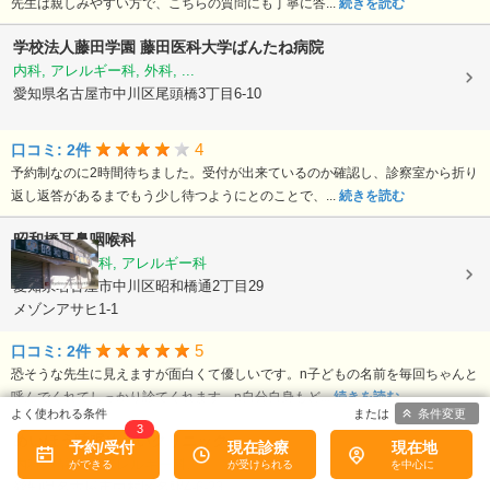
先生は親しみやすい方で、こちらの質問にも丁寧に答...
続きを読む
学校法人藤田学園
藤田医科大学ばんたね病院
内科, アレルギー科, 外科, ...
愛知県名古屋市中川区尾頭橋3丁目6-10
4
口コミ: 2件
予約制なのに2時間待ちました。受付が出来ているのか確認し、診察室から折り
返し返答があるまでもう少し待つようにとのことで、...
続きを読む
昭和橋耳鼻咽喉科
耳鼻いんこう科, アレルギー科
愛知県名古屋市中川区昭和橋通2丁目29
メゾンアサヒ1-1
5
口コミ: 2件
恐そうな先生に見えますが面白くて優しいです。n子どもの名前を毎回ちゃんと
呼んでくれてしっかり診てくれます。n自分自身もど...
続きを読む
条件変更
3
めいほう睡眠めまいクリニック
予約/受付
現在診療
現在地
内科, 精神科, アレルギー科, ...
愛知県名古屋市中村区名駅4-6-23