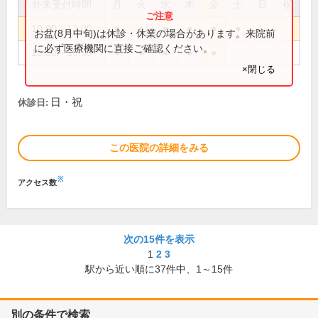
外来受付時間
月
火
水
木
金
土
日
祝
10:00～13:00
●
●
●
●
●
●
お盆(8月中旬)は休診・休業の場合があります。来院前
に必ず医療機関に直接ご確認ください。
15:30～19:30
●
●
●
●
●
×閉じる
日・祝
休診日:
この医院の詳細をみる
※
アクセス数
次の15件を表示
1
2
3
駅から近い順に
37
件中、
1～15件
別の条件で検索