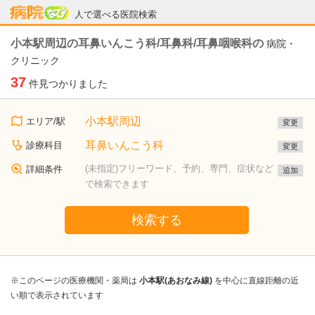
病院なび
人で選べる医院検索
小本駅周辺の耳鼻いんこう科/耳鼻科/耳鼻咽喉科の
病院・
クリニック
37
件見つかりました
小本駅周辺
エリア/駅
変更
耳鼻いんこう科
診療科目
変更
(未指定)フリーワード、予約、専門、症状など
詳細条件
追加
で検索できます
検索する
※このページの医療機関・薬局は
小本駅(あおなみ線)
を中心に直線距離の近
い順で表示されています