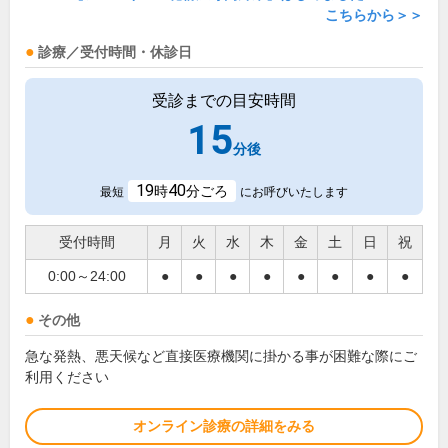
こちらから＞＞
診療／受付時間・休診日
受診までの目安時間
15
分後
19
40
時
分ごろ
最短
にお呼びいたします
受付時間
月
火
水
木
金
土
日
祝
0:00～24:00
●
●
●
●
●
●
●
●
その他
急な発熱、悪天候など直接医療機関に掛かる事が困難な際にご
利用ください
オンライン診療の詳細をみる