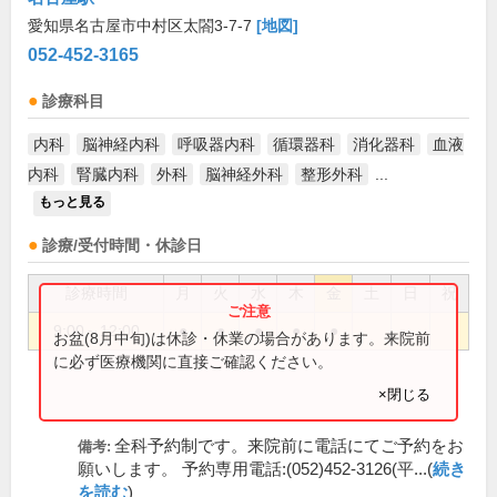
愛知県名古屋市中村区太閤3-7-7
[地図]
052-452-3165
診療科目
内科
脳神経内科
呼吸器内科
循環器科
消化器科
血液
内科
腎臓内科
外科
脳神経外科
整形外科
...
もっと見る
診療/受付時間・休診日
診療時間
月
火
水
木
金
土
日
祝
9:00～12:00
●
●
●
●
●
お盆(8月中旬)は休診・休業の場合があります。来院前
に必ず医療機関に直接ご確認ください。
×閉じる
全科予約制です。来院前に電話にてご予約をお
備考:
願いします。 予約専用電話:(052)452-3126(平...(
続き
を読む
)