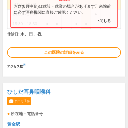
9:00～12:00
●
●
●
●
●
お盆(8月中旬)は休診・休業の場合があります。来院前
に必ず医療機関に直接ご確認ください。
14:00～17:00
●
×閉じる
15:30～18:30
●
●
●
●
水、日、祝
休診日:
この医院の詳細をみる
※
アクセス数
ひしだ耳鼻咽喉科
1
口コミ
件
所在地・電話番号
黄金駅