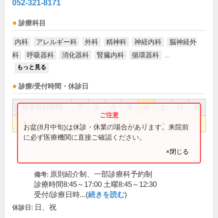
052-321-8171
診療科目
内科
アレルギー科
外科
精神科
神経内科
脳神経外
科
呼吸器科
消化器科
腎臓内科
循環器科
...
もっと見る
診療/受付時間・休診日
外来受付時間
月
火
水
木
金
土
日
祝
8:30～11:30
●
●
●
●
●
●
お盆(8月中旬)は休診・休業の場合があります。来院前
に必ず医療機関に直接ご確認ください。
×閉じる
原則紹介制、一部診療科予約制
備考:
診療時間8:45～17:00 土曜8:45～12:30
受付/診療日時...(
続きを読む
)
日、祝
休診日: