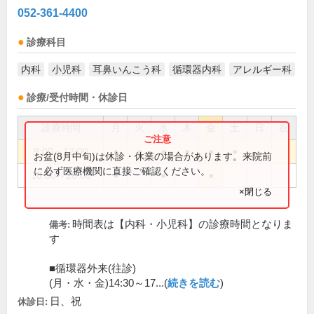
052-361-4400
診療科目
内科
小児科
耳鼻いんこう科
循環器内科
アレルギー科
診療/受付時間・休診日
診療時間
月
火
水
木
金
土
日
祝
9:00～12:00
●
●
●
●
●
●
お盆(8月中旬)は休診・休業の場合があります。来院前
に必ず医療機関に直接ご確認ください。
18:00～20:00
●
●
●
×閉じる
時間表は【内科・小児科】の診療時間となりま
備考:
す
■循環器外来(往診)
(月・水・金)14:30～17...(
続きを読む
)
日、祝
休診日: