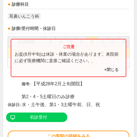
診療科目
耳鼻いんこう科
診療/受付時間・休診日
診療時間
月
火
水
木
金
土
日
祝
9:00～12:30
●
●
●
●
●
●
お盆(8月中旬)は休診・休業の場合があります。来院前
に必ず医療機関に直接ご確認ください。
15:00～18:30
●
●
●
●
×閉じる
【平成28年2月上旬開院】
備考:
第2・4・5土曜日のみ診療
水・土午後、第1・3土曜午前、日、祝
休診日:
初診受付
この医院の詳細をみる