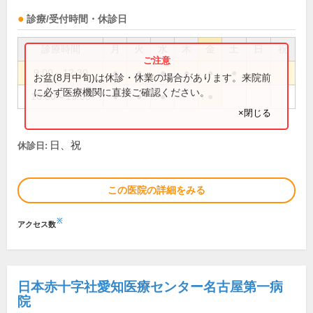
診療/受付時間・休診日
診療時間
月
火
水
木
金
土
日
祝
9:00～12:30
●
●
●
●
●
●
お盆(8月中旬)は休診・休業の場合があります。来院前
に必ず医療機関に直接ご確認ください。
16:00～19:00
●
●
●
●
×閉じる
日、祝
休診日:
この医院の詳細をみる
※
アクセス数
日本赤十字社愛知医療センター名古屋第一病
院