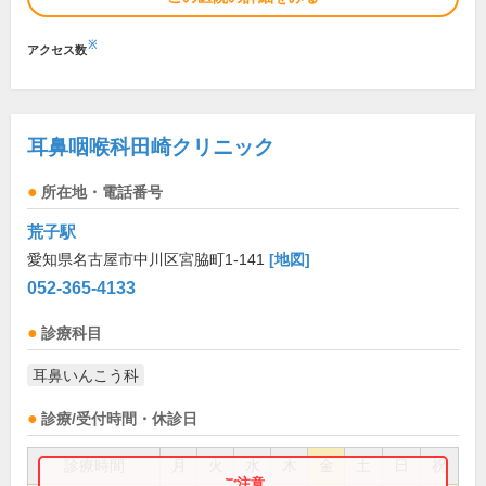
※
アクセス数
耳鼻咽喉科田崎クリニック
所在地・電話番号
荒子駅
愛知県名古屋市中川区宮脇町1-141
[地図]
052-365-4133
診療科目
耳鼻いんこう科
診療/受付時間・休診日
診療時間
月
火
水
木
金
土
日
祝