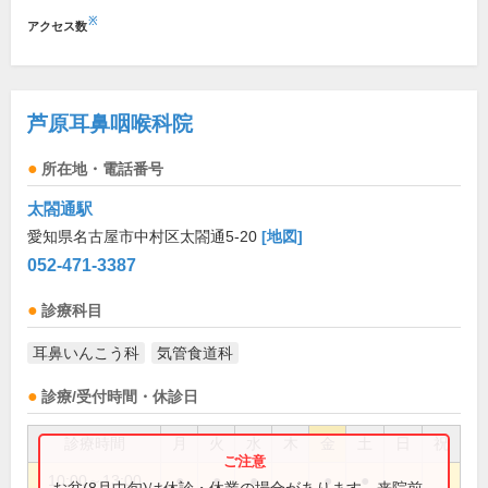
※
アクセス数
芦原耳鼻咽喉科院
所在地・電話番号
太閤通駅
愛知県名古屋市中村区太閤通5-20
[地図]
052-471-3387
診療科目
耳鼻いんこう科
気管食道科
診療/受付時間・休診日
診療時間
月
火
水
木
金
土
日
祝
10:00～13:00
●
●
●
●
●
お盆(8月中旬)は休診・休業の場合があります。来院前