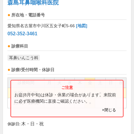
森島耳鼻咽喉科医院
所在地・電話番号
愛知県名古屋市中川区五女子町5-66
[地図]
052-352-3461
診療科目
耳鼻いんこう科
診療/受付時間・休診日
診療時間
月
火
水
木
金
土
日
祝
9:00～12:00
●
●
●
●
●
お盆(8月中旬)は休診・休業の場合があります。来院前
に必ず医療機関に直接ご確認ください。
15:00～19:00
●
●
●
●
×閉じる
木・日・祝
休診日: