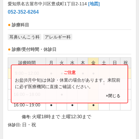
愛知県名古屋市中川区豊成町1丁目2-114
[地図]
052-352-6264
診療科目
耳鼻いんこう科
アレルギー科
診療/受付時間・休診日
診療時間
月
火
水
木
金
土
日
祝
9:00～12:00
●
●
●
●
●
お盆(8月中旬)は休診・休業の場合があります。来院前
9:00～12:30
●
に必ず医療機関に直接ご確認ください。
16:00～18:00
●
×閉じる
16:00～19:00
●
●
●
火曜18時まで 土曜12:30まで
備考:
日・祝
休診日: