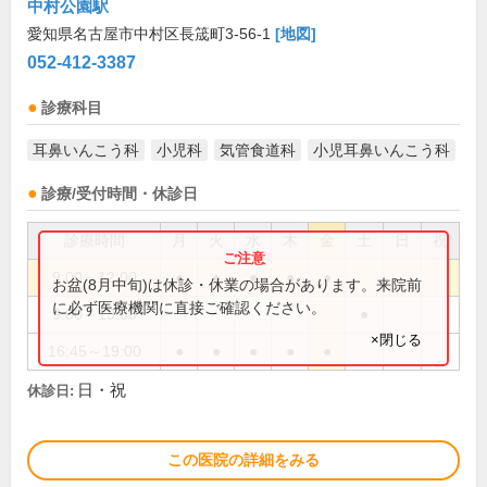
中村公園駅
愛知県名古屋市中村区長筬町3-56-1
[地図]
052-412-3387
診療科目
耳鼻いんこう科
小児科
気管食道科
小児耳鼻いんこう科
診療/受付時間・休診日
診療時間
月
火
水
木
金
土
日
祝
9:00～12:00
●
●
●
●
●
お盆(8月中旬)は休診・休業の場合があります。来院前
に必ず医療機関に直接ご確認ください。
9:00～13:00
●
×閉じる
16:45～19:00
●
●
●
●
●
日・祝
休診日:
この医院の詳細をみる