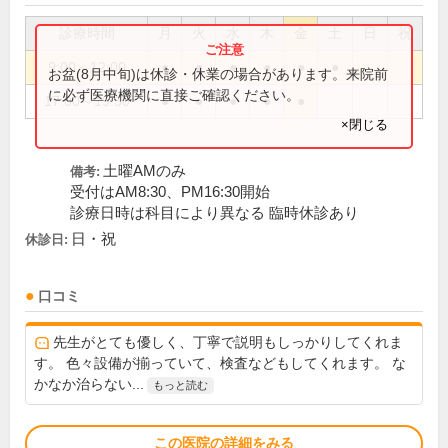
診療時間
月
火
水
木
金
土
日
祝
9:00～12:00
●
●
●
●
●
●
お盆(8月中旬)は休診・休業の場合があります。来院前
に必ず医療機関に直接ご確認ください。
17:00～19:30
●
●
●
●
●
×閉じる
土曜AMのみ
備考:
受付はAM8:30、PM16:30開始
診療日時は科目により異なる 臨時休診あり
日・祝
休診日:
口コミ
先生がとても優しく、丁寧で説明もしっかりしてくれま
す。 色々設備が揃っていて、検査などもしてくれます。 な
かなか治らない...
もっと読む
この医院の詳細をみる