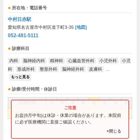
所在地・電話番号
中村日赤駅
愛知県名古屋市中村区道下町3-35
[地図]
052-481-5111
診療科目
内科
脳神経内科
精神科
心臓血管外科
小児外科
小児
科
形成外科
整形外科
脳神経外科
皮膚科
...
もっと見る
診療/受付時間・休診日
診療時間
月
火
水
木
金
土
日
祝
8:50～13:00
●
●
●
●
●
お盆(8月中旬)は休診・休業の場合があります。来院前
に必ず医療機関に直接ご確認ください。
×閉じる