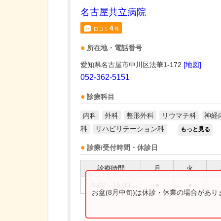
名古屋共立病院
4
口コミ
件
所在地・電話番号
愛知県名古屋市中川区法華1-172
[地図]
052-362-5151
診療科目
内科
外科
整形外科
リウマチ科
神経
科
リハビリテーション科
...
もっと見る
診療/受付時間・休診日
診療時間
月
火
9:00～15:00
●
●
お盆(8月中旬)は休診・休業の場合があ