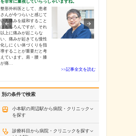
を非常に重視していらっしゃいますね。
い。
整形外科医として、患者
めざしているの
さんが今つらいと感じて
ざまな「困った
いる痛みを緩和すること
に相談できて、
はもちろんですが、それ
ったと思っても
以上に痛みが起こらな
リニックです。 
い、痛みが起きても慢性
の急性症状やア
化しにくい体づくりを指
症状など、お子
導することが重要だと考
気の診療にしっ
えています。肩・腰・膝
合うことはもち
が痛…
す…
>>記事全文を読む
別の条件で検索
小本駅の周辺駅から病院・クリニック
を探す
診療科目から病院・クリニックを探す