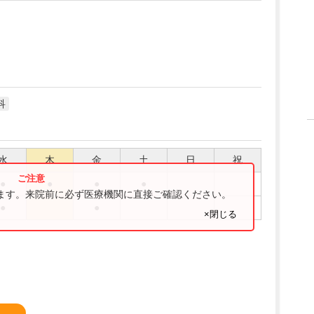
科
水
木
金
土
日
祝
●
●
●
●
ります。来院前に必ず医療機関に直接ご確認ください。
●
●
×閉じる