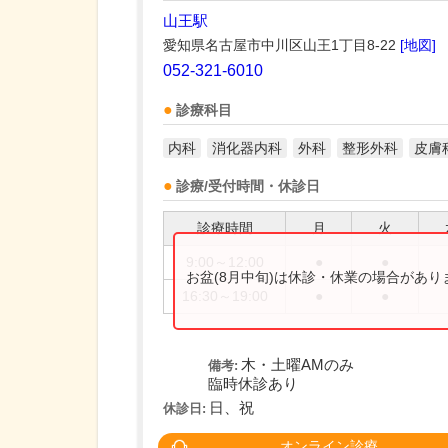
山王駅
愛知県名古屋市中川区山王1丁目8-22
[地図]
052-321-6010
診療科目
内科
消化器内科
外科
整形外科
皮膚
診療/受付時間・休診日
診療時間
月
火
9:00～12:00
●
●
お盆(8月中旬)は休診・休業の場合があ
16:30～19:00
●
●
木・土曜AMのみ
備考:
臨時休診あり
日、祝
休診日:
オンライン診療