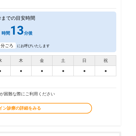
診までの目安時間
1
13
時間
分後
1
分ごろ
にお呼びいたします
水
木
金
土
日
祝
●
●
●
●
●
●
が困難な際にご利用ください
イン診療の詳細をみる