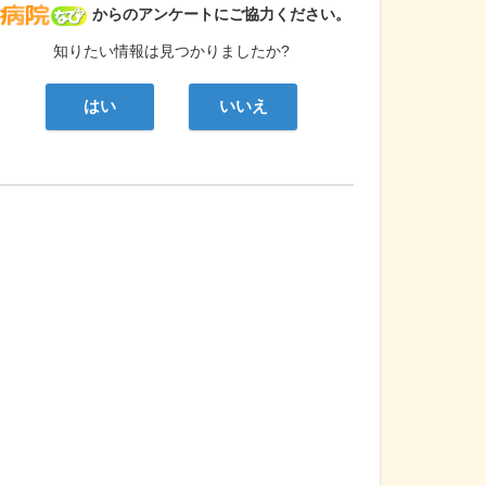
病院なび
からのアンケートにご協力ください。
知りたい情報は見つかりましたか?
はい
いいえ