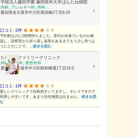
学校法人藤田学園
藤田医科大学ばんたね病院
内科, アレルギー科, 外科, ...
愛知県名古屋市中川区尾頭橋3丁目6-10
4
口コミ: 2件
予約制なのに2時間待ちました。受付が出来ているのか確
認し、診察室から折り返し返答があるまでもう少し待つよ
うにとのことで、...
続きを読む
たいようファミリークリニック
内科, 小児科, 整形外科
愛知県名古屋市中川区昭和橋通1丁目15-5
4
口コミ: 1件
新しいクリニックで比較的すいてますし、キレイですので
利用しやすいです。あまり抗生物質は出ません。
続きを読
む