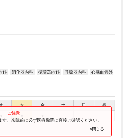
内科
消化器内科
循環器内科
呼吸器内科
心臓血管外
水
木
金
土
日
祝
●
●
●
ります。来院前に必ず医療機関に直接ご確認ください。
×閉じる