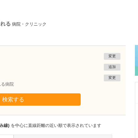
られる
病院・クリニック
変更
追加
変更
れる病院
検索する
群馬県伊勢崎市
伊勢崎スポーツ整形外科医院
佐藤 直樹
み線)
を中心に直線距離の近い順で表示されています
院長
取材記事
貴院には、とても広い屋外リハビリ施設が併設