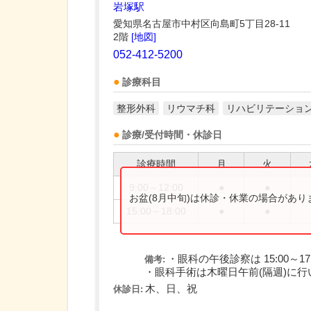
岩塚駅
愛知県名古屋市中村区向島町5丁目28-11
2階
[地図]
052-412-5200
診療科目
整形外科
リウマチ科
リハビリテーショ
診療/受付時間・休診日
診療時間
月
火
9:00～12:00
●
●
お盆(8月中旬)は休診・休業の場合があ
15:00～18:00
●
●
・眼科の午後診察は 15:00～17
備考:
・眼科手術は木曜日午前(隔週)に行
木、日、祝
休診日: