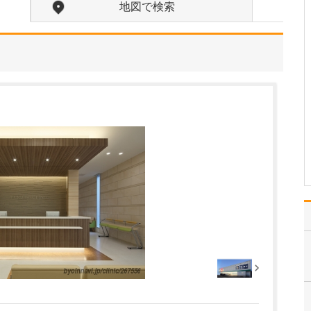
されていますね。
地図で検索
「スポーツ整形外科」を
打ち出すからにはスポー
ツ障害やケガの診断・治
療だけでなく、リハビリ
テーションによってアス
リートや小学生からシニ
アのスポーツ愛好家の
方々が競技に復帰できる
までをしっかりと支援し
てい…
>>記事全文を読む