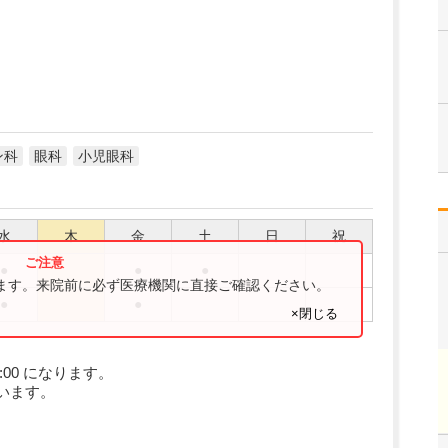
ン科
眼科
小児眼科
水
木
金
土
日
祝
●
●
●
ります。来院前に必ず医療機関に直接ご確認ください。
●
●
×閉じる
:00 になります。
います。