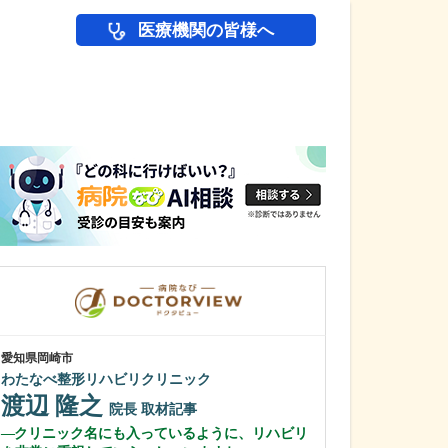
医療機関の皆様へ
医師(ドクター)の
愛知県岡崎市
愛知県名古屋市守山
わたなべ整形リハビリクリニック
もりやまこども
渡辺 隆之
吉田 明生
院長
取材記事
クリニック名にも入っているように、リハビリ
診療の際に心が