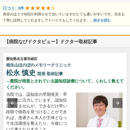
5
口コミ: 3件
美容のほうで何回か利用させて頂いていますがとても通いやすいです。先生も
丁寧に説明してくれますしアドバイスもしてくれます。...
続きを読む
【病院なびドクタビュー】ドクター取材記事
愛知県名古屋市緑区
相生山ほのぼのメモリークリニック
松永 慎史
院長
取材記事
貴院が得意とされている認知症診療について、くわしく教えて
ください。
当院では、認知症の早期発見・早
期治療に注力しています。認知症
に限りませんが、できるだけ早い
段階で病気を見つけることができ
れば、患者さん本人が主体となっ
て生活環境を整えたり、今後につ
いて考えたりすること…