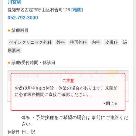
川宮駅
愛知県名古屋市守山区村合町126
[地図]
052-792-3000
診療科目
ペインクリニック外科
外科
整形外科
内科
皮膚科
泌
尿器科
診療/受付時間・休診日
外来受付時間
月
火
水
木
金
土
日
祝
8:30～11:45
●
●
●
●
●
●
お盆(8月中旬)は休診・休業の場合があります。来院前
に必ず医療機関に直接ご確認ください。
16:00～19:00
●
●
●
●
×閉じる
・予防接種をご希望の場合は 事前にご連絡くだ
備考:
さい。
日、祝
休診日: