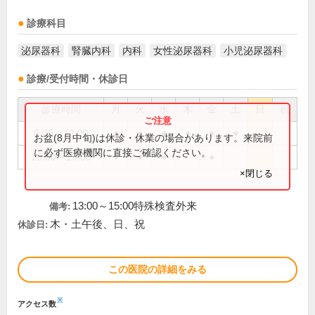
診療科目
泌尿器科
腎臓内科
内科
女性泌尿器科
小児泌尿器科
診療/受付時間・休診日
診療時間
月
火
水
木
金
土
日
祝
9:00～12:00
●
●
●
●
●
●
お盆(8月中旬)は休診・休業の場合があります。来院前
に必ず医療機関に直接ご確認ください。
16:00～19:00
●
●
●
●
×閉じる
13:00～15:00特殊検査外来
備考:
木・土午後、日、祝
休診日:
この医院の詳細をみる
※
アクセス数