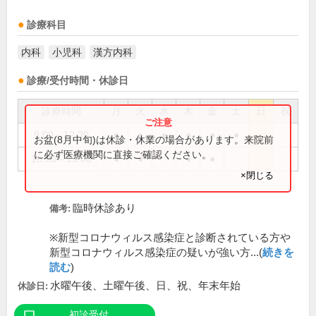
診療科目
内科
小児科
漢方内科
診療/受付時間・休診日
診療時間
月
火
水
木
金
土
日
祝
9:00～12:30
●
●
●
●
●
●
お盆(8月中旬)は休診・休業の場合があります。来院前
に必ず医療機関に直接ご確認ください。
16:00～19:00
●
●
●
●
×閉じる
臨時休診あり
備考:
※新型コロナウィルス感染症と診断されている方や
新型コロナウィルス感染症の疑いが強い方...(
続きを
読む
)
水曜午後、土曜午後、日、祝、年末年始
休診日:
初診受付