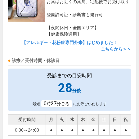
お薬はお近くの薬局、宅配便でお受け取り
登園許可証・診断書も発行可
【夜間休日・全国エリア】
【健康保険適用】
【アレルギー・花粉症専門外来】はじめました！
こちらから＞＞
診療／受付時間・休診日
受診までの目安時間
28
分後
0
27
時
分ごろ
最短
にお呼びいたします
受付時間
月
火
水
木
金
土
日
祝
0:00～24:00
●
●
●
●
●
●
●
●