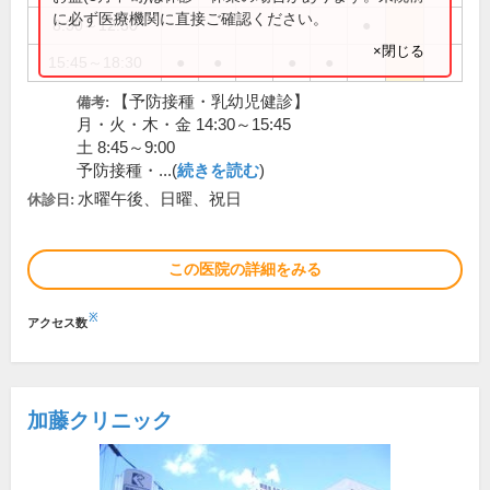
に必ず医療機関に直接ご確認ください。
8:30～12:30
●
×閉じる
15:45～18:30
●
●
●
●
【予防接種・乳幼児健診】
備考:
月・火・木・金 14:30～15:45
土 8:45～9:00
予防接種・...(
続きを読む
)
水曜午後、日曜、祝日
休診日:
この医院の詳細をみる
※
アクセス数
加藤クリニック