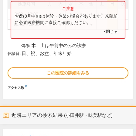
診療時間
月
火
水
木
金
土
日
祝
9:00～12:00
●
●
●
●
●
●
お盆(8月中旬)は休診・休業の場合があります。来院前
に必ず医療機関に直接ご確認ください。
16:30～18:30
●
●
●
●
×閉じる
木、土は午前中のみの診療
備考:
日、祝、お盆、年末年始
休診日:
この医院の詳細をみる
※
アクセス数
近隣エリアの検索結果
(小田井駅・味美駅など)