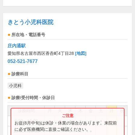
きとう小児科医院
所在地・電話番号
庄内通駅
愛知県名古屋市西区香呑町4丁目28
[地図]
052-521-7677
診療科目
小児科
診療/受付時間・休診日
診療時間
月
火
水
木
金
土
日
祝
8:30～12:00
●
●
●
●
●
●
お盆(8月中旬)は休診・休業の場合があります。来院前
に必ず医療機関に直接ご確認ください。
18:00～19:45
●
●
●
●