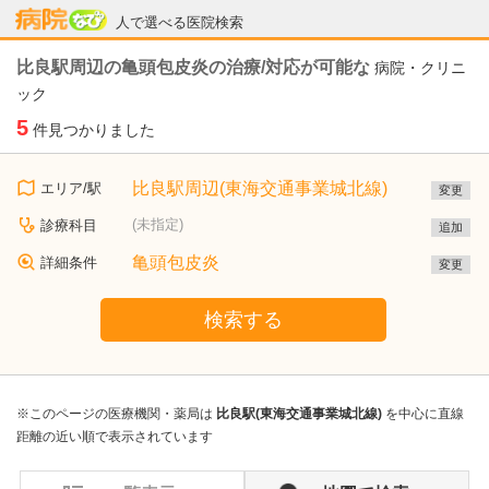
病院なび
人で選べる医院検索
比良駅周辺の亀頭包皮炎の治療/対応が可能な
病院・クリニ
ック
5
件見つかりました
比良駅周辺(東海交通事業城北線)
エリア/駅
変更
(未指定)
診療科目
追加
亀頭包皮炎
詳細条件
変更
検索する
※このページの医療機関・薬局は
比良駅(東海交通事業城北線)
を中心に直線
距離の近い順で表示されています