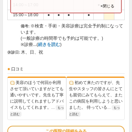
14:00～17:00
●
×閉じる
15:00～18:00
●
●
●
●
※検査・手術・美容診療は完全予約制になって
備考:
います。
(一般診療の時間帯でも予約は可能です。)
※診療...(
続きを読む
)
木、日、祝
休診日:
口コミ
美容のほうで何回か利用
初めて来たのですが、先
させて頂いていますがとても
生やスタッフの皆さんにとて
通いやすいです。先生も丁寧
も親切にみてもらえて、また
に説明してくれますしアドバ
この病院を利用しようと思い
イスもしてくれます。...
ました。 待っている...
もっ
もっ
と読む
と読む
この医院の詳細をみる