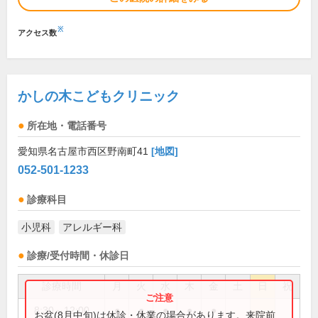
※
アクセス数
かしの木こどもクリニック
所在地・電話番号
愛知県名古屋市西区野南町41
[地図]
052-501-1233
診療科目
小児科
アレルギー科
診療/受付時間・休診日
診療時間
月
火
水
木
金
土
日
祝
8:30～12:00
●
●
●
●
●
お盆(8月中旬)は休診・休業の場合があります。来院前