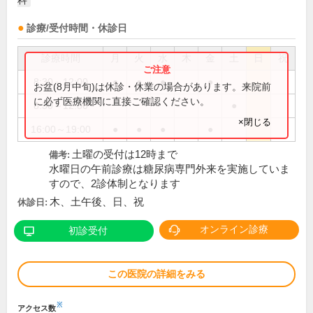
科
診療/受付時間・休診日
診療時間
月
火
水
木
金
土
日
祝
8:30～12:00
●
●
●
●
お盆(8月中旬)は休診・休業の場合があります。来院前
に必ず医療機関に直接ご確認ください。
8:30～12:30
●
×閉じる
16:00～19:00
●
●
●
●
土曜の受付は12時まで
備考:
水曜日の午前診療は糖尿病専門外来を実施していま
すので、2診体制となります
木、土午後、日、祝
休診日:
オンライン診療
初診受付
この医院の詳細をみる
※
アクセス数