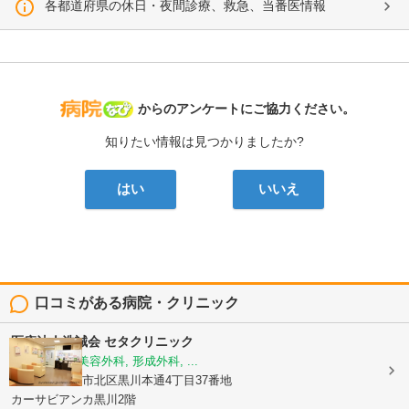
各都道府県の休日・夜間診療、救急、当番医情報
病院なび
からのアンケートにご協力ください。
知りたい情報は見つかりましたか?
はい
いいえ
口コミがある病院・クリニック
医療法人浩誠会
セタクリニック
美容皮膚科, 美容外科, 形成外科, ...
愛知県名古屋市北区黒川本通4丁目37番地
カーサビアンカ黒川2階