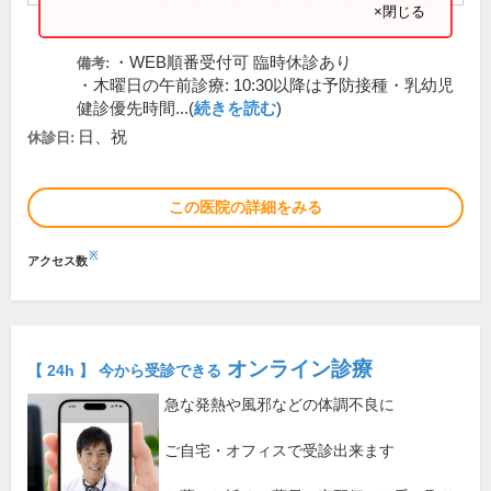
×閉じる
・WEB順番受付可 臨時休診あり
備考:
・木曜日の午前診療: 10:30以降は予防接種・乳幼児
健診優先時間...(
続きを読む
)
日、祝
休診日:
この医院の詳細をみる
※
アクセス数
オンライン診療
【 24h 】 今から受診できる
急な発熱や風邪などの体調不良に
ご自宅・オフィスで受診出来ます