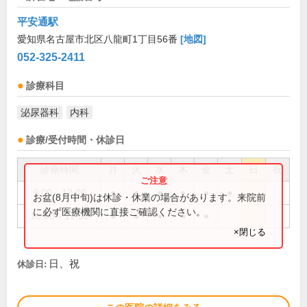
平安通駅
愛知県名古屋市北区八龍町1丁目56番
[地図]
052-325-2411
診療科目
泌尿器科
内科
診療/受付時間・休診日
診療時間
月
火
水
木
金
土
日
祝
9:00～12:00
●
●
●
●
●
●
お盆(8月中旬)は休診・休業の場合があります。来院前
に必ず医療機関に直接ご確認ください。
16:00～19:00
●
●
●
●
●
×閉じる
日、祝
休診日: