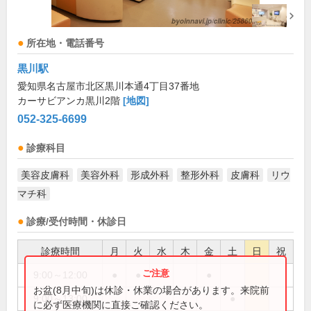
所在地・電話番号
黒川駅
愛知県名古屋市北区黒川本通4丁目37番地
カーサビアンカ黒川2階
[地図]
052-325-6699
診療科目
美容皮膚科
美容外科
形成外科
整形外科
皮膚科
リウ
マチ科
診療/受付時間・休診日
診療時間
月
火
水
木
金
土
日
祝
9:00～12:00
●
●
●
●
お盆(8月中旬)は休診・休業の場合があります。来院前
9:00～13:00
●
に必ず医療機関に直接ご確認ください。