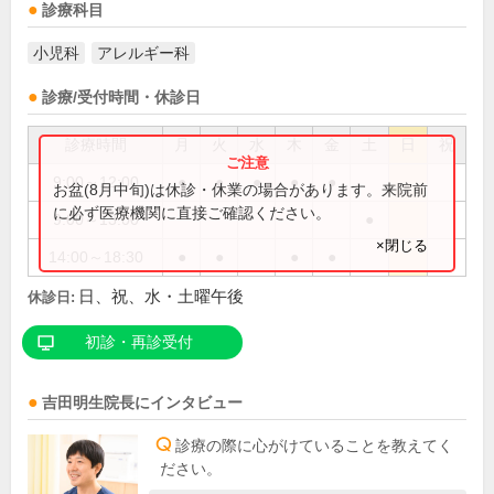
診療科目
小児科
アレルギー科
診療/受付時間・休診日
診療時間
月
火
水
木
金
土
日
祝
9:00～12:00
●
●
●
●
●
お盆(8月中旬)は休診・休業の場合があります。来院前
に必ず医療機関に直接ご確認ください。
9:00～13:00
●
×閉じる
14:00～18:30
●
●
●
●
日、祝、水・土曜午後
休診日:
初診・再診受付
吉田明生
院長
にインタビュー
診療の際に心がけていることを教えてく
ださい。