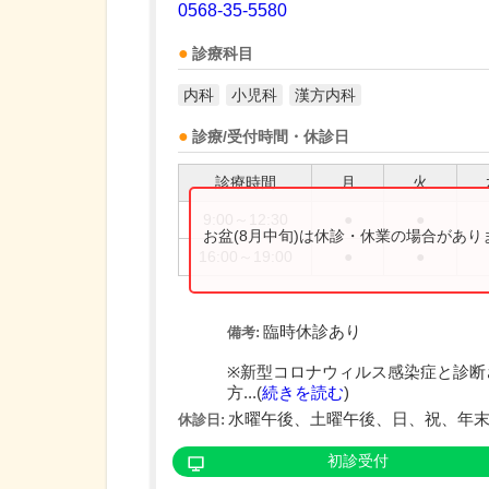
0568-35-5580
診療科目
内科
小児科
漢方内科
診療/受付時間・休診日
診療時間
月
火
9:00～12:30
●
●
お盆(8月中旬)は休診・休業の場合があ
16:00～19:00
●
●
臨時休診あり
備考:
※新型コロナウィルス感染症と診断
方...(
続きを読む
)
水曜午後、土曜午後、日、祝、年
休診日:
初診受付