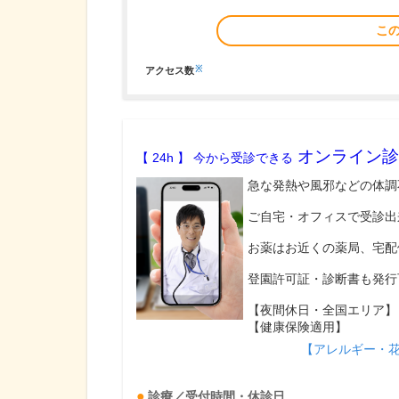
こ
※
アクセス数
オンライン診
【 24h 】 今から受診できる
急な発熱や風邪などの体調
ご自宅・オフィスで受診出
お薬はお近くの薬局、宅配
登園許可証・診断書も発行
【夜間休日・全国エリア】
【健康保険適用】
【アレルギー・
診療／受付時間・休診日