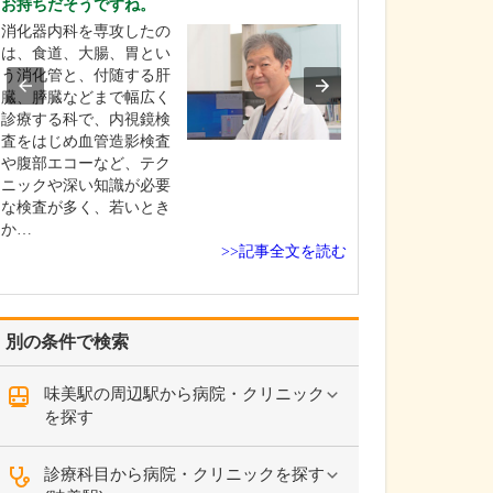
お持ちだそうですね。
を非常に重視し
消化器内科を専攻したの
整形外科医とし
は、食道、大腸、胃とい
さんが今つらい
う消化管と、付随する肝
いる痛みを緩和
臓、膵臓などまで幅広く
はもちろんです
診療する科で、内視鏡検
以上に痛みが起
査をはじめ血管造影検査
い、痛みが起き
や腹部エコーなど、テク
化しにくい体づ
ニックや深い知識が必要
導することが重
な検査が多く、若いとき
えています。肩
か…
が痛…
>>記事全文を読む
別の条件で検索
味美駅の周辺駅から病院・クリニック
を探す
診療科目から病院・クリニックを探す