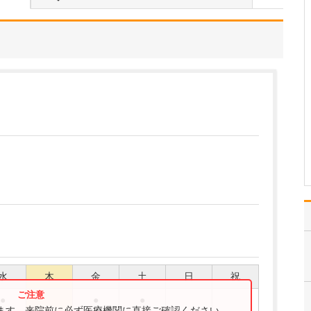
さい。
当院は、地域の皆さんが
人生100年時代を豊かに活
き活きと生きていくため
のお手伝いができるよう
なクリニックを目指して
います。健康寿命を延ば
すために、糖尿病・高血
圧症・脂質異常症など生
活習慣病の早期発見・…
>>記事全文を読む
水
木
金
土
日
祝
●
●
●
ります。来院前に必ず医療機関に直接ご確認ください。