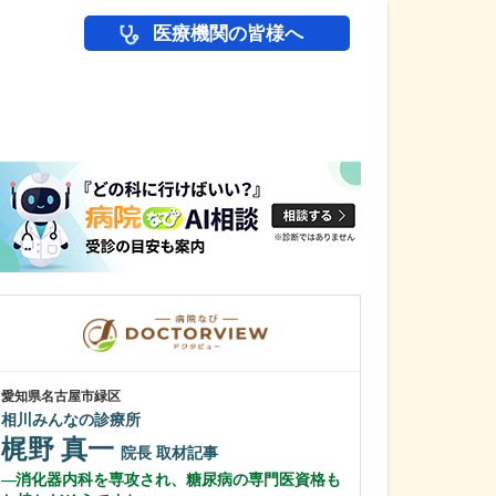
医療機関の皆様へ
医師(ドクター)の
愛知県名古屋市緑区
愛知県岡崎市
相川みんなの診療所
わたなべ整形リ
梶野 真一
渡辺 隆之
院長
取材記事
消化器内科を専攻され、糖尿病の専門医資格も
クリニック名に