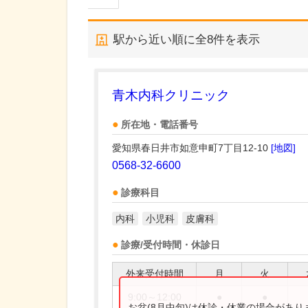
駅から近い順に全
8
件を表示
青木内科クリニック
所在地・電話番号
愛知県春日井市如意申町7丁目12-10
[地図]
0568-32-6600
診療科目
内科
小児科
皮膚科
診療/受付時間・休診日
外来受付時間
月
火
9:00～12:00
●
●
お盆(8月中旬)は休診・休業の場合があ