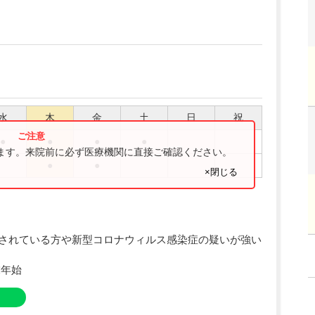
水
木
金
土
日
祝
●
●
●
●
ります。来院前に必ず医療機関に直接ご確認ください。
●
●
×閉じる
されている方や新型コロナウィルス感染症の疑いが強い
末年始