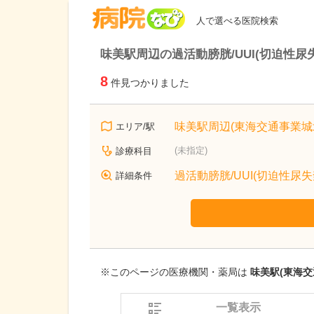
病院なび
人で選べる医院検索
味美駅周辺の過活動膀胱/UUI(切迫性尿
8
件見つかりました
味美駅周辺(東海交通事業城
エリア/駅
(未指定)
診療科目
過活動膀胱/UUI(切迫性尿失
詳細条件
※このページの医療機関・薬局は
味美駅(東海交
一覧表示