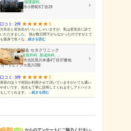
内科, 小児科, 循環器科, ...
愛知県春日井市小野町6丁目29
5
口コミ: 2件
大先生と若先生がいらっしゃいますが、私は若先生に診て
いただきました。 熱が数日間下がらなかったのですがとて
も親身で色々な...
続きを読む
医療法人浩誠会
セタクリニック
美容皮膚科, 美容外科, 形成外科, ...
愛知県名古屋市北区黒川本通4丁目37番地
カーサビアンカ黒川2階
5
口コミ: 3件
美容のほうで何回か利用させて頂いていますがとても通い
やすいです。先生も丁寧に説明してくれますしアドバイス
もしてくれます。...
続きを読む
病院なび
からのアンケートにご協力ください。