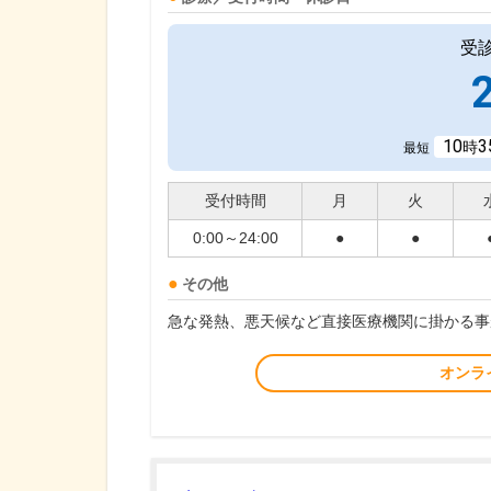
受
10
3
時
最短
受付時間
月
火
0:00～24:00
●
●
その他
急な発熱、悪天候など直接医療機関に掛かる事
オンラ