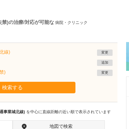
失禁)の治療/対応が可能な
病院・クリニック
北線)
変更
追加
禁)
変更
検索する
愛知県名古屋市千種区
ちぐさ内科クリニック覚王山
通事業城北線)
を中心に直線距離の近い順で表示されています
近藤 千種
院長
取材記事
貴院の特長や力を入れている診療を教えてくだ
地図で検索