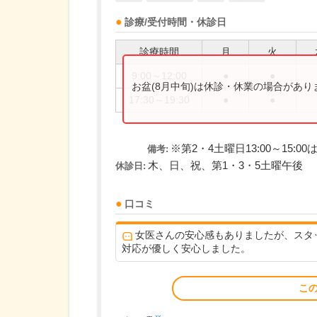
診療/受付時間・休診日
診療時間
月
火
9:00～12:00
●
●
お盆(8月中旬)は休診・休業の場合があ
17:30～19:30
●
●
※第2・4土曜日13:00～15
備考:
木、日、祝、第1・3・5土曜午後
休診日:
口コミ
女医さんの安心感もありましたが、スタ
対応が優しく安心しました。
こ