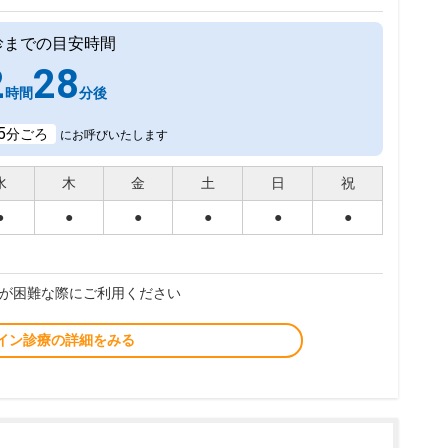
診までの目安時間
2
28
時間
分後
5
分ごろ
にお呼びいたします
水
木
金
土
日
祝
●
●
●
●
●
●
が困難な際にご利用ください
イン診療の詳細をみる