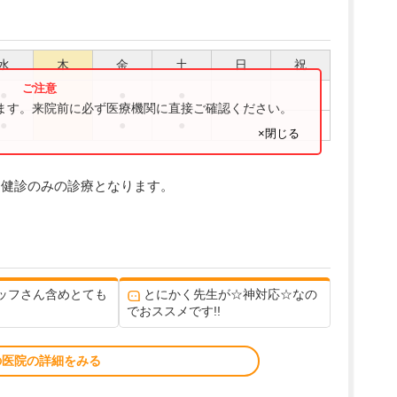
水
木
金
土
日
祝
●
●
●
ります。来院前に必ず医療機関に直接ご確認ください。
●
●
●
×閉じる
:00は健診のみの診療となります。
ッフさん含めとても
とにかく先生が☆神対応☆なの
でおススメです!!
の医院の詳細をみる