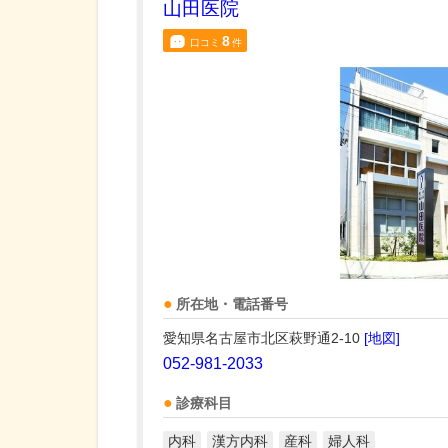
山田医院
8
口コミ
件
所在地・電話番号
愛知県名古屋市北区萩野通2-10
[地図]
052-981-2033
診療科目
内科
漢方内科
産科
婦人科