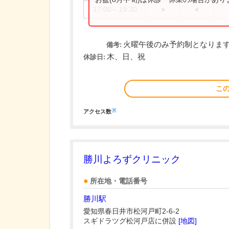
17:00～19:30
●
●
火曜午後のみ予約制となりま
備考:
木、日、祝
休診日:
こ
※
アクセス数
勝川よろずクリニック
所在地・電話番号
勝川駅
愛知県春日井市松河戸町2-6-2
スギドラツグ松河戸店に併設
[地図]