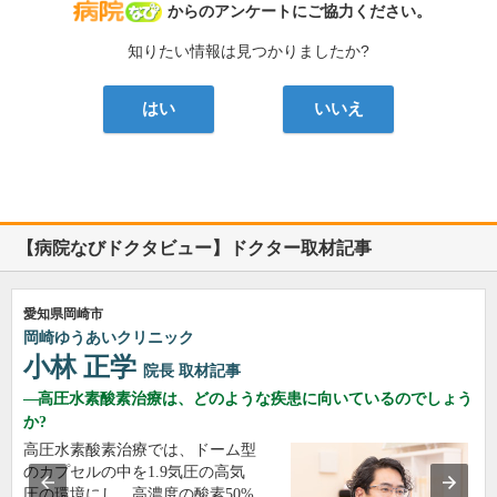
病院なび
からのアンケートにご協力ください。
知りたい情報は見つかりましたか?
はい
いいえ
【病院なびドクタビュー】ドクター取材記事
愛知県岡崎市
岡崎ゆうあいクリニック
小林 正学
院長
取材記事
高圧水素酸素治療は、どのような疾患に向いているのでしょう
か?
高圧水素酸素治療では、ドーム型
のカプセルの中を1.9気圧の高気
圧の環境にし、高濃度の酸素50%