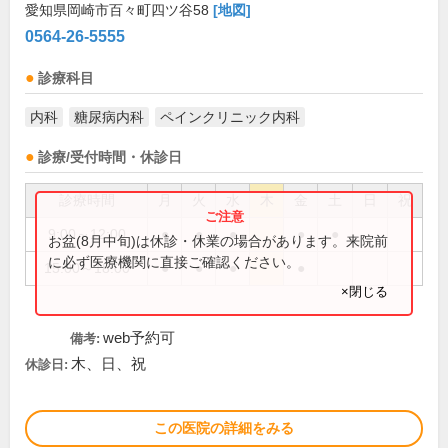
愛知県岡崎市百々町四ツ谷58
[地図]
0564-26-5555
診療科目
内科
糖尿病内科
ペインクリニック内科
診療/受付時間・休診日
診療時間
月
火
水
木
金
土
日
祝
9:00～12:00
●
●
●
●
●
お盆(8月中旬)は休診・休業の場合があります。来院前
に必ず医療機関に直接ご確認ください。
15:00～18:00
●
●
●
●
×閉じる
web予約可
備考:
木、日、祝
休診日:
この医院の詳細をみる