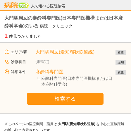
病院なび
人で選べる医院検索
大門駅周辺の麻酔科専門医(日本専門医機構または日本麻
酔科学会)のいる
病院・クリニック
1
件見つかりました
大門駅周辺(愛知環状鉄道線)
エリア/駅
変更
(未指定)
診療科目
追加
麻酔科専門医
詳細条件
変更
麻酔科専門医(日本専門医機構または日
本麻酔科学会)
検索する
※このページの医療機関・薬局は
大門駅(愛知環状鉄道線)
を中心に直線距離
の近い順で表示されています