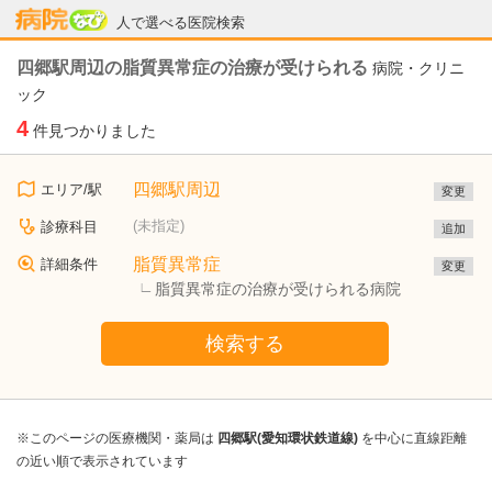
病院なび
人で選べる医院検索
四郷駅周辺の脂質異常症の治療が受けられる
病院・クリニ
ック
4
件見つかりました
四郷駅周辺
エリア/駅
変更
(未指定)
診療科目
追加
脂質異常症
詳細条件
変更
脂質異常症の治療が受けられる病院
検索する
※このページの医療機関・薬局は
四郷駅(愛知環状鉄道線)
を中心に直線距離
の近い順で表示されています