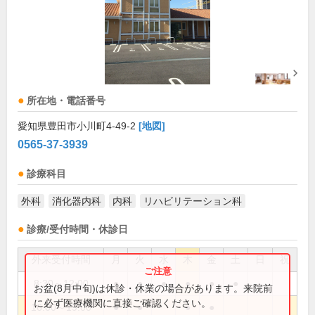
所在地・電話番号
愛知県豊田市小川町4-49-2
[地図]
0565-37-3939
診療科目
外科
消化器内科
内科
リハビリテーション科
診療/受付時間・休診日
外来受付時間
月
火
水
木
金
土
日
祝
8:30～12:00
●
●
●
●
●
●
お盆(8月中旬)は休診・休業の場合があります。来院前
に必ず医療機関に直接ご確認ください。
16:00～19:00
●
●
●
●