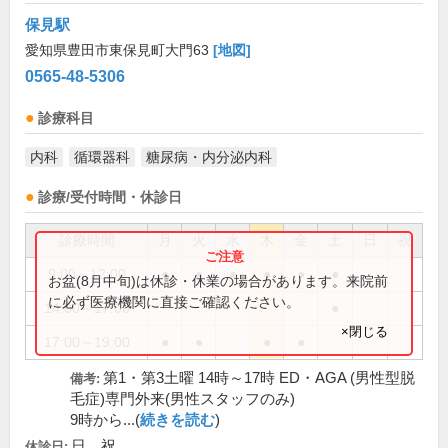
保見駅
愛知県豊田市東保見町大門63
[地図]
0565-48-5306
診療科目
内科
循環器科
糖尿病・内分泌内科
診療/受付時間・休診日
診療時間
月
火
水
木
金
土
日
祝
9:00～12:00
●
●
●
●
●
●
お盆(8月中旬)は休診・休業の場合があります。来院前
に必ず医療機関に直接ご確認ください。
14:00～17:00
●
×閉じる
17:00～19:00
●
●
●
●
第1・第3土曜 14時～17時 ED・AGA (男性型脱
備考:
毛症)専門外来(男性スタッフのみ)
9時から...(
続きを読む
)
日、祝
休診日: