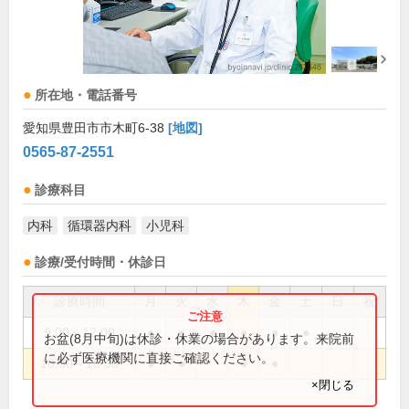
所在地・電話番号
愛知県豊田市市木町6-38
[地図]
0565-87-2551
診療科目
内科
循環器内科
小児科
診療/受付時間・休診日
診療時間
月
火
水
木
金
土
日
祝
9:00～12:00
●
●
●
●
●
●
お盆(8月中旬)は休診・休業の場合があります。来院前
に必ず医療機関に直接ご確認ください。
16:00～18:30
●
●
●
●
×閉じる