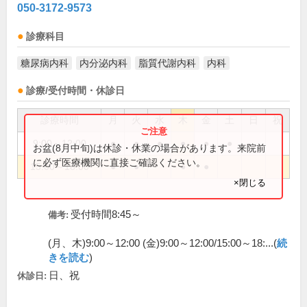
050-3172-9573
診療科目
糖尿病内科
内分泌内科
脂質代謝内科
内科
診療/受付時間・休診日
診療時間
月
火
水
木
金
土
日
祝
9:00～12:00
●
●
●
●
●
●
お盆(8月中旬)は休診・休業の場合があります。来院前
に必ず医療機関に直接ご確認ください。
15:00～18:00
●
●
●
●
×閉じる
受付時間8:45～
備考:
(月、木)9:00～12:00 (金)9:00～12:00/15:00～18:...(
続
きを読む
)
日、祝
休診日: