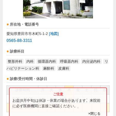
所在地・電話番号
愛知県豊田市市木町5-1-2
[地図]
0565-88-3311
診療科目
整形外科
内科
循環器内科
呼吸器内科
内分泌内科
リ
ハビリテーション科
麻酔科
皮膚科
診療/受付時間・休診日
診療時間
月
火
水
木
金
土
日
祝
9:00～12:00
●
●
●
●
●
●
お盆(8月中旬)は休診・休業の場合があります。来院前
に必ず医療機関に直接ご確認ください。
15:30～18:30
●
●
●
●
●
×閉じる