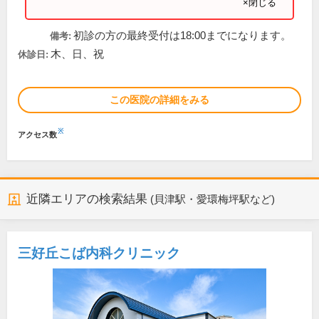
×閉じる
初診の方の最終受付は18:00までになります。
備考:
木、日、祝
休診日:
この医院の詳細をみる
※
アクセス数
近隣エリアの検索結果
(貝津駅・愛環梅坪駅など)
三好丘こば内科クリニック