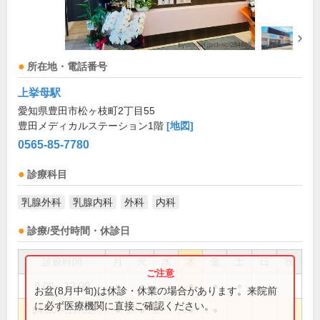
所在地・電話番号
上挙母駅
愛知県豊田市松ヶ枝町2丁目55
豊田メディカルステーション1階
[地図]
0565-85-7780
診療科目
乳腺外科
乳腺内科
外科
内科
診療/受付時間・休診日
診療時間
月
火
水
木
金
土
日
祝
9:00～12:00
●
●
●
●
●
お盆(8月中旬)は休診・休業の場合があります。来院前
に必ず医療機関に直接ご確認ください。
14:00～17:30
●
●
●
●