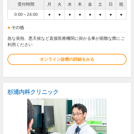
受付時間
月
火
水
木
金
土
日
祝
0:00～24:00
●
●
●
●
●
●
●
●
その他
急な発熱、悪天候など直接医療機関に掛かる事が困難な際にご
利用ください
オンライン診療の詳細をみる
杉浦内科クリニック