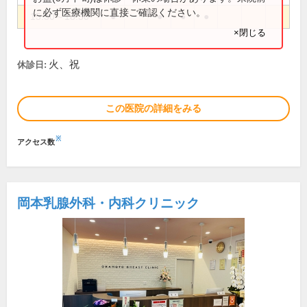
に必ず医療機関に直接ご確認ください。
15:30～18:30
●
●
●
●
×閉じる
火、祝
休診日:
この医院の詳細をみる
※
アクセス数
岡本乳腺外科・内科クリニック