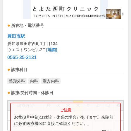
所在地・電話番号
豊田市駅
愛知県豊田市西町1丁目134
ウエストワンビル2F
[地図]
0565-35-2131
診療科目
整形外科
内科
漢方内科
診療/受付時間・休診日
診療時間
月
火
水
木
金
土
日
祝
9:00～12:00
●
●
●
●
●
お盆(8月中旬)は休診・休業の場合があります。来院前
に必ず医療機関に直接ご確認ください。
15:30～18:30
●
●
●
●