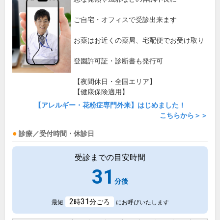
ご自宅・オフィスで受診出来ます
お薬はお近くの薬局、宅配便でお受け取り
登園許可証・診断書も発行可
【夜間休日・全国エリア】
【健康保険適用】
【アレルギー・花粉症専門外来】はじめました！
こちらから＞＞
診療／受付時間・休診日
受診までの目安時間
31
分後
2
31
時
分ごろ
最短
にお呼びいたします