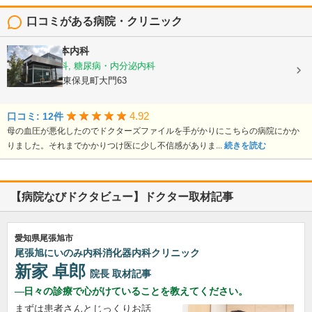
口コミがある病院・クリニック
医療法人
榎本内科
内科, 循環器科, 糖尿病・内分泌内科
愛知県豊田市東保見町大門63
4.92
口コミ: 12件
母の血圧が悪化したのでドクターズファイルを手がかりにこちらの病院にかか
りました。それまでかかりつけ医に少し不信感がありま...
続きを読む
【病院なびドクタビュー】ドクター取材記事
愛知県尾張旭市
尾張旭にいのみ内科消化器内科クリニック
新家 卓郎
院長
取材記事
日々の診療で心がけていることを教えてください。
まずは患者さんとじっくりお話