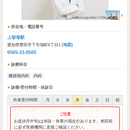
所在地・電話番号
上挙母駅
愛知県豊田市下市場町6丁目1
[地図]
0565-33-0505
診療科目
糖尿病内科
内科
診療/受付時間・休診日
外来受付時間
月
火
水
木
金
土
日
祝
9:15～11:00
●
9:15～11:30
●
●
●
●
お盆(8月中旬)は休診・休業の場合があります。来院前
に必ず医療機関に直接ご確認ください。
14:00～15:45
●