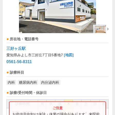
所在地・電話番号
三好ヶ丘駅
愛知県みよし市三好丘7丁目5番地7
[地図]
0561-56-8311
診療科目
内科
糖尿病内科
内分泌内科
診療/受付時間・休診日
診療時間
月
火
水
木
金
土
日
祝
9:00～12:00
●
●
●
●
●
●
お盆(8月中旬)は休診・休業の場合があります。来院前