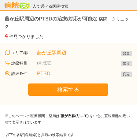
病院なび
人で選べる医院検索
藤が丘駅周辺のPTSDの治療/対応が可能な
病院・クリニッ
ク
4
件見つかりました
藤が丘駅周辺
エリア/駅
変更
(未指定)
診療科目
追加
PTSD
詳細条件
変更
検索する
※このページの医療機関・薬局は
藤が丘駅(リニモ)
を中心に直線距離の近い
順で表示されています
以下の各駅(各路線)と共通の検索結果です