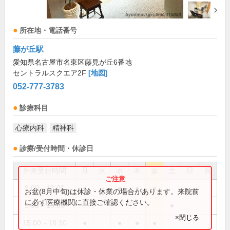
所在地・電話番号
藤が丘駅
愛知県名古屋市名東区藤見が丘6番地
セントラルスクエア2F
[地図]
052-777-3783
診療科目
心療内科
精神科
診療/受付時間・休診日
外来受付時間
月
火
水
木
金
土
日
祝
9:00～13:00
●
●
●
●
お盆(8月中旬)は休診・休業の場合があります。来院前
に必ず医療機関に直接ご確認ください。
9:00～13:30
●
×閉じる
15:00～18:30
●
●
●
●