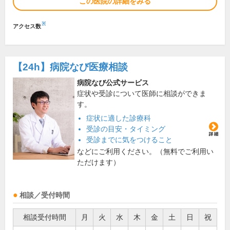
この医院の詳細をみる
※
アクセス数
【24h】
病院なび医療相談
病院なび公式サービス
症状や受診について医師に相談ができま
す。
症状に適した診療科
受診の目安・タイミング
受診までに気をつけること
などにご利用ください。（無料でご利用い
ただけます）
相談／受付時間
相談受付時間
月
火
水
木
金
土
日
祝