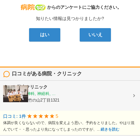
病院なび
からのアンケートにご協力ください。
知りたい情報は見つかりましたか?
はい
いいえ
口コミがある病院・クリニック
あいち熊木クリニック
心療内科, 精神科, 神経科, ...
愛知県日進市竹の山2丁目1321
5
口コミ: 1件
体調が良くならないので、病院を変えよう思い、予約をとりました。やはり混
んでいて・・思ったより先になってしまったのですが、...
続きを読む