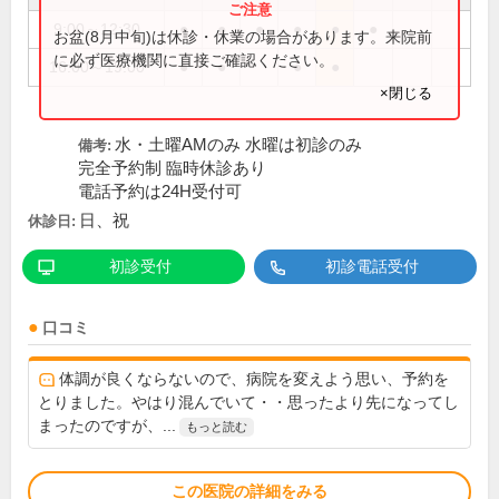
9:00～12:30
●
●
●
●
●
●
お盆(8月中旬)は休診・休業の場合があります。来院前
に必ず医療機関に直接ご確認ください。
16:00～19:00
●
●
●
●
×閉じる
水・土曜AMのみ 水曜は初診のみ
備考:
完全予約制 臨時休診あり
電話予約は24H受付可
日、祝
休診日:
初診受付
初診電話受付
口コミ
体調が良くならないので、病院を変えよう思い、予約を
とりました。やはり混んでいて・・思ったより先になってし
まったのですが、...
もっと読む
この医院の詳細をみる