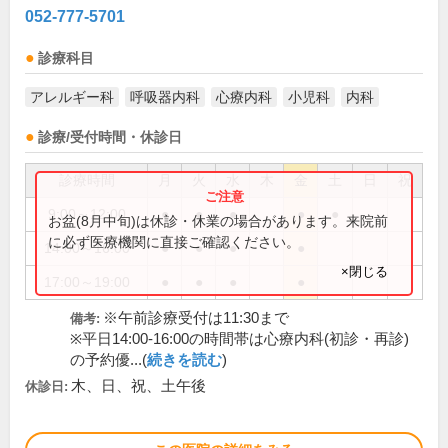
052-777-5701
診療科目
アレルギー科
呼吸器内科
心療内科
小児科
内科
診療/受付時間・休診日
診療時間
月
火
水
木
金
土
日
祝
9:00～12:00
●
●
●
●
●
お盆(8月中旬)は休診・休業の場合があります。来院前
に必ず医療機関に直接ご確認ください。
14:00～16:00
●
●
●
●
×閉じる
17:00～19:00
●
●
●
●
※午前診療受付は11:30まで
備考:
※平日14:00-16:00の時間帯は心療内科(初診・再診)
の予約優...(
続きを読む
)
木、日、祝、土午後
休診日: