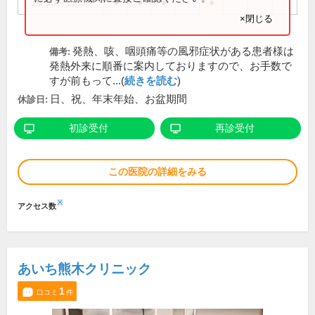
16:30～19:00
●
●
●
●
×閉じる
発熱、咳、咽頭痛等の風邪症状がある患者様は
備考:
発熱外来に順番に案内しておりますので、お手数で
すが前もって...(
続きを読む
)
日、祝、年末年始、お盆期間
休診日:
初診受付
再診受付
この医院の詳細をみる
※
アクセス数
あいち熊木クリニック
1
口コミ
件