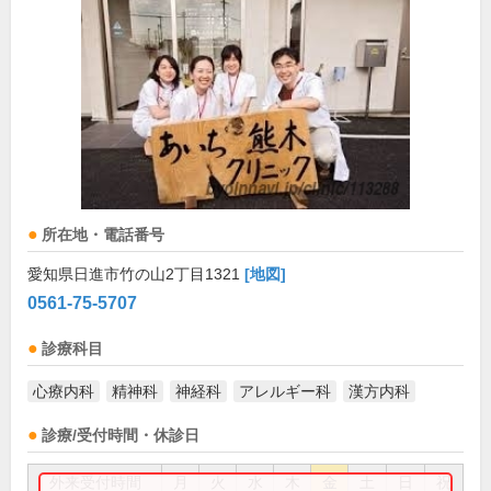
所在地・電話番号
愛知県日進市竹の山2丁目1321
[地図]
0561-75-5707
診療科目
心療内科
精神科
神経科
アレルギー科
漢方内科
診療/受付時間・休診日
外来受付時間
月
火
水
木
金
土
日
祝