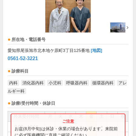
所在地・電話番号
愛知県尾張旭市北本地ケ原町3丁目125番地
[地図]
0561-52-3221
診療科目
内科
消化器内科
小児科
呼吸器内科
循環器内科
アレ
ルギー科
診療/受付時間・休診日
外来受付時間
月
火
水
木
金
土
日
祝
9:00～12:10
●
●
●
●
●
●
お盆(8月中旬)は休診・休業の場合があります。来院前
に必ず医療機関に直接ご確認ください。