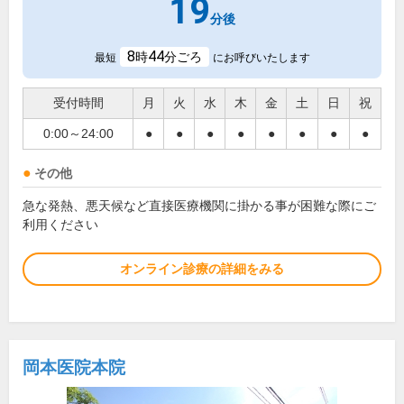
19
分後
8
44
時
分ごろ
最短
にお呼びいたします
受付時間
月
火
水
木
金
土
日
祝
0:00～24:00
●
●
●
●
●
●
●
●
その他
急な発熱、悪天候など直接医療機関に掛かる事が困難な際にご
利用ください
オンライン診療の詳細をみる
岡本医院本院