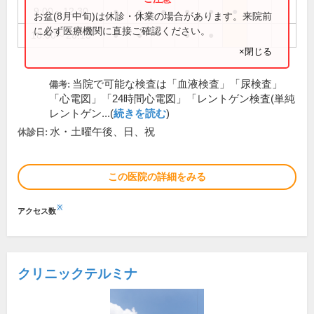
9:00～12:30
●
●
●
●
●
●
お盆(8月中旬)は休診・休業の場合があります。来院前
に必ず医療機関に直接ご確認ください。
18:00～20:15
●
●
●
●
×閉じる
当院で可能な検査は「血液検査」「尿検査」
備考:
「心電図」「24時間心電図」「レントゲン検査(単純
レントゲン...(
続きを読む
)
水・土曜午後、日、祝
休診日:
この医院の詳細をみる
※
アクセス数
クリニックテルミナ