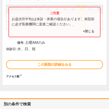
外来受付時間
月
火
水
木
金
土
日
祝
9:00～12:00
●
●
●
●
●
お盆(8月中旬)は休診・休業の場合があります。来院前
に必ず医療機関に直接ご確認ください。
16:00～19:00
●
●
●
●
×閉じる
土曜AMのみ
備考:
水、日、祝
休診日:
この医院の詳細をみる
※
アクセス数
別の条件で検索