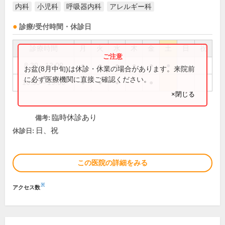
内科
小児科
呼吸器内科
アレルギー科
診療/受付時間・休診日
診療時間
月
火
水
木
金
土
日
祝
8:30～12:00
●
●
●
●
●
●
お盆(8月中旬)は休診・休業の場合があります。来院前
に必ず医療機関に直接ご確認ください。
16:30～19:00
●
●
●
●
×閉じる
臨時休診あり
備考:
日、祝
休診日:
この医院の詳細をみる
※
アクセス数