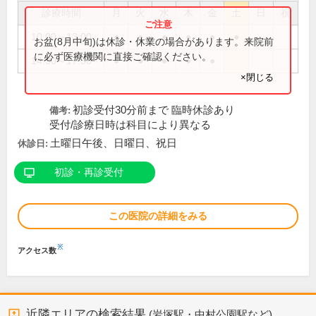
診療時間
月
火
水
木
金
土
日
祝
10:00～13:00
●
●
●
●
●
●
お盆(8月中旬)は休診・休業の場合があります。来院前
に必ず医療機関に直接ご確認ください。
14:30～17:30
●
●
●
●
●
×閉じる
初診受付30分前まで 臨時休診あり
備考:
受付/診療日時は科目により異なる
土曜日午後、日曜日、祝日
休診日:
初診・再診受付
この医院の詳細をみる
※
アクセス数
近隣エリアの検索結果
(岩塚駅・中村公園駅など)