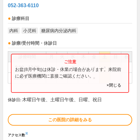
052-363-6110
診療科目
内科
小児科
糖尿病内分泌内科
診療/受付時間・休診日
診療時間
月
火
水
木
金
土
日
祝
9:00～12:00
●
●
●
●
●
●
お盆(8月中旬)は休診・休業の場合があります。来院前
に必ず医療機関に直接ご確認ください。
13:30～16:30
●
●
●
●
×閉じる
木曜日午後、土曜日午後、日曜、祝日
休診日:
この医院の詳細をみる
※
アクセス数