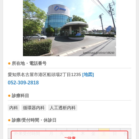
所在地・電話番号
愛知県名古屋市港区船頭場2丁目1235
[地図]
052-309-2818
診療科目
内科
循環器内科
人工透析内科
診療/受付時間・休診日
外来受付時間
月
火
水
木
金
土
日
祝