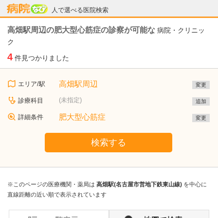
病院なび
人で選べる医院検索
高畑駅周辺の肥大型心筋症の診察が可能な
病院・クリニッ
ク
4
件見つかりました
高畑駅周辺
エリア/駅
変更
(未指定)
診療科目
追加
肥大型心筋症
詳細条件
変更
検索する
※このページの医療機関・薬局は
高畑駅(名古屋市営地下鉄東山線)
を中心に
直線距離の近い順で表示されています