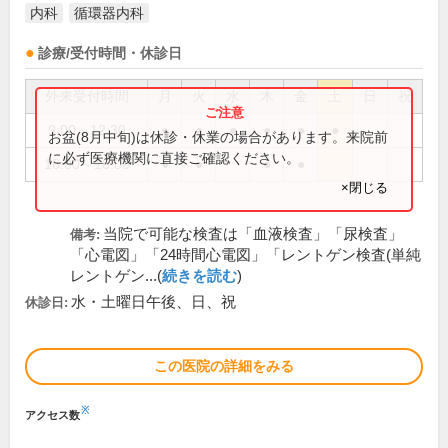
内科
循環器内科
診療/受付時間・休診日
外来受付時間
月
火
水
木
金
土
日
祝
9:00～12:30
●
●
●
●
●
●
お盆(8月中旬)は休診・休業の場合があります。来院前
に必ず医療機関に直接ご確認ください。
16:00～18:00
●
●
●
●
×閉じる
当院で可能な検査は「血液検査」「尿検査」
備考:
「心電図」「24時間心電図」「レントゲン検査(単純
レントゲン...(
続きを読む
)
水・土曜日午後、日、祝
休診日:
この医院の詳細をみる
※
アクセス数