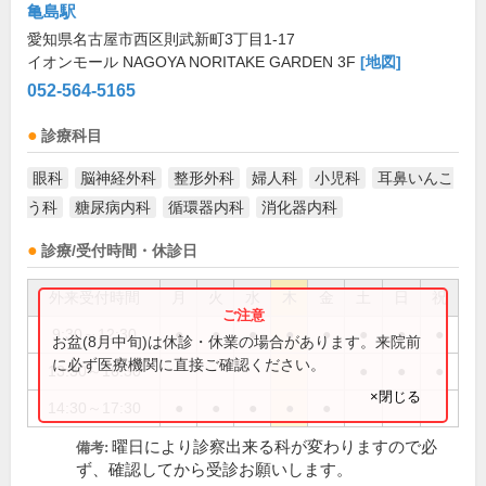
亀島駅
愛知県名古屋市西区則武新町3丁目1-17
イオンモール NAGOYA NORITAKE GARDEN 3F
[地図]
052-564-5165
診療科目
眼科
脳神経外科
整形外科
婦人科
小児科
耳鼻いんこ
う科
糖尿病内科
循環器内科
消化器内科
診療/受付時間・休診日
外来受付時間
月
火
水
木
金
土
日
祝
9:30～12:30
●
●
●
●
●
●
●
●
お盆(8月中旬)は休診・休業の場合があります。来院前
に必ず医療機関に直接ご確認ください。
13:30～16:30
●
●
●
×閉じる
14:30～17:30
●
●
●
●
●
曜日により診察出来る科が変わりますので必
備考:
ず、確認してから受診お願いします。