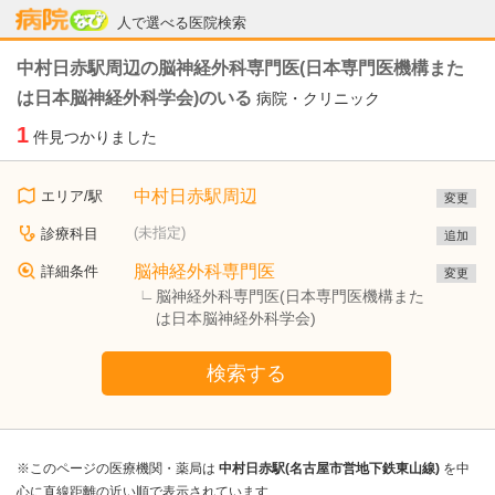
病院なび
人で選べる医院検索
中村日赤駅周辺の脳神経外科専門医(日本専門医機構また
は日本脳神経外科学会)のいる
病院・クリニック
1
件見つかりました
中村日赤駅周辺
エリア/駅
変更
(未指定)
診療科目
追加
脳神経外科専門医
詳細条件
変更
脳神経外科専門医(日本専門医機構また
は日本脳神経外科学会)
検索する
※このページの医療機関・薬局は
中村日赤駅(名古屋市営地下鉄東山線)
を中
心に直線距離の近い順で表示されています