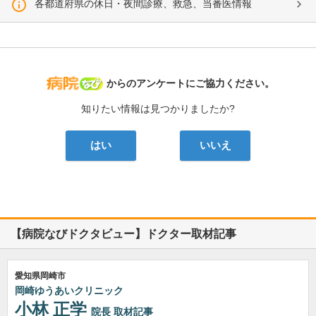
各都道府県の休日・夜間診療、救急、当番医情報
病院なび
からのアンケートにご協力ください。
知りたい情報は見つかりましたか?
はい
いいえ
【病院なびドクタビュー】ドクター取材記事
愛知県岡崎市
岡崎ゆうあいクリニック
小林 正学
院長
取材記事