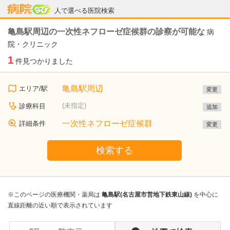
病院なび
人で選べる医院検索
亀島駅周辺の一次性ネフローゼ症候群の診察が可能な
病
院・クリニック
1
件見つかりました
亀島駅周辺
エリア/駅
変更
(未指定)
診療科目
追加
一次性ネフローゼ症候群
詳細条件
変更
検索する
※このページの医療機関・薬局は
亀島駅(名古屋市営地下鉄東山線)
を中心に
直線距離の近い順で表示されています