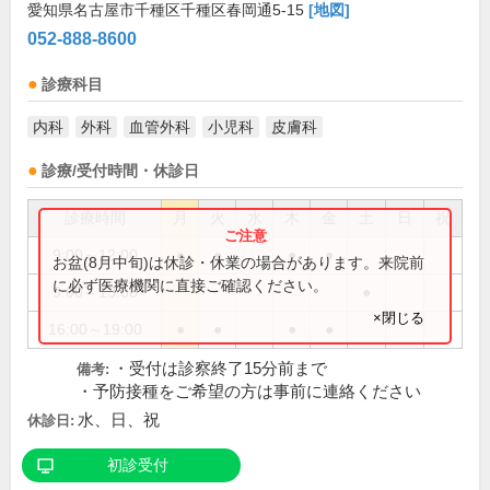
愛知県名古屋市千種区千種区春岡通5-15
[地図]
052-888-8600
診療科目
内科
外科
血管外科
小児科
皮膚科
診療/受付時間・休診日
診療時間
月
火
水
木
金
土
日
祝
9:00～12:00
●
●
●
●
お盆(8月中旬)は休診・休業の場合があります。来院前
に必ず医療機関に直接ご確認ください。
9:00～13:00
●
×閉じる
16:00～19:00
●
●
●
●
・受付は診察終了15分前まで
備考:
・予防接種をご希望の方は事前に連絡ください
水、日、祝
休診日:
初診受付