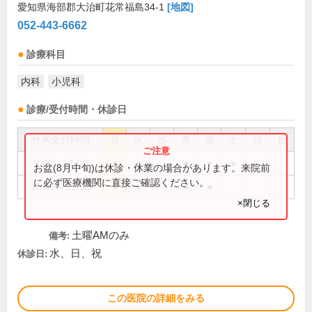
愛知県海部郡大治町花常福島34-1
[地図]
052-443-6662
診療科目
内科
小児科
診療/受付時間・休診日
外来受付時間
月
火
水
木
金
土
日
祝
9:00～12:00
●
●
●
●
●
お盆(8月中旬)は休診・休業の場合があります。来院前
に必ず医療機関に直接ご確認ください。
16:00～19:00
●
●
●
●
×閉じる
土曜AMのみ
備考:
水、日、祝
休診日:
この医院の詳細をみる