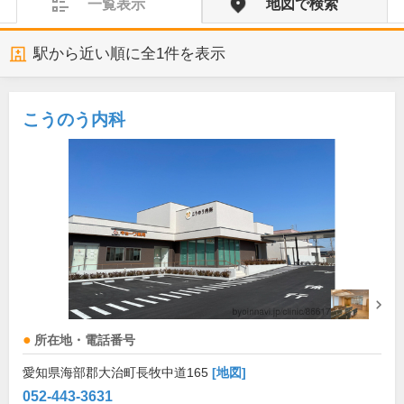
一覧表示
地図で検索
駅から近い順に全
1
件を表示
こうのう内科
所在地・電話番号
愛知県海部郡大治町長牧中道165
[地図]
052-443-3631