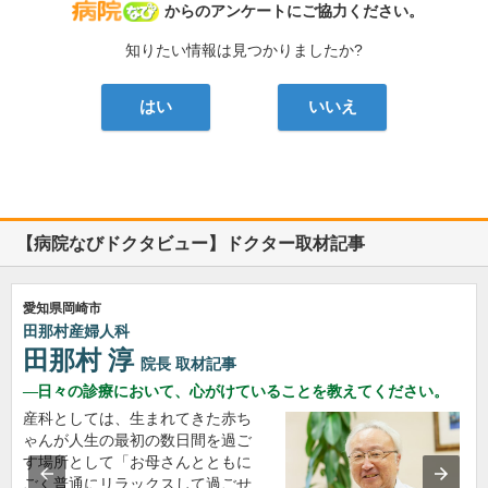
病院なび
からのアンケートにご協力ください。
知りたい情報は見つかりましたか?
はい
いいえ
【病院なびドクタビュー】ドクター取材記事
愛知県岡崎市
田那村産婦人科
田那村 淳
院長
取材記事
日々の診療において、心がけていることを教えてください。
産科としては、生まれてきた赤ち
ゃんが人生の最初の数日間を過ご
す場所として「お母さんとともに
ごく普通にリラックスして過ごせ