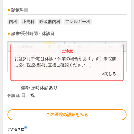
診療科目
内科
小児科
呼吸器内科
アレルギー科
診療/受付時間・休診日
診療時間
月
火
水
木
金
土
日
祝
8:30～12:00
●
●
●
●
●
●
お盆(8月中旬)は休診・休業の場合があります。来院前
に必ず医療機関に直接ご確認ください。
16:30～19:00
●
●
●
●
×閉じる
臨時休診あり
備考:
日、祝
休診日:
この医院の詳細をみる
※
アクセス数