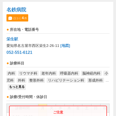
名鉄病院
4
口コミ
件
所在地・電話番号
栄生駅
愛知県名古屋市西区栄生2-26-11
[地図]
052-551-6121
診療科目
内科
リウマチ科
老年内科
呼吸器内科
脳神経内科
小
児科
外科
整形外科
リハビリテーション科
形成外科
...
もっと見る
診療/受付時間・休診日
診療時間
月
火
水
木
金
土
日
祝