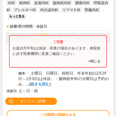
内科
精神科
血液内科
脳神経内科
腫瘍内科
呼吸器内
科
アレルギー科
内分泌内科
リウマチ科
腎臓内科
...
もっと見る
診療/受付時間・休診日
診療時間
月
火
水
木
金
土
日
祝
9:00～17:00
●
●
●
●
●
お盆(8月中旬)は休診・休業の場合があります。来院前
に必ず医療機関に直接ご確認ください。
×閉じる
・土曜日、日曜日、祝祭日、年末年始(12月29
備考:
日～1月3日)は休診。・脳神経外科の火曜日は予約の
み。...(
続きを読む
)
土～日・祝
休診日:
オンライン診療
この医院の詳細をみる