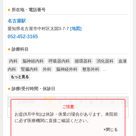
所在地・電話番号
名古屋駅
愛知県名古屋市中村区太閤3-7-7
[地図]
052-452-3165
診療科目
内科
脳神経内科
呼吸器内科
循環器科
消化器科
血液
内科
腎臓内科
外科
脳神経外科
整形外科
...
もっと見る
診療/受付時間・休診日
診療時間
月
火
水
木
金
土
日
祝
9:00～12:00
●
●
●
●
●
お盆(8月中旬)は休診・休業の場合があります。来院前
に必ず医療機関に直接ご確認ください。
×閉じる