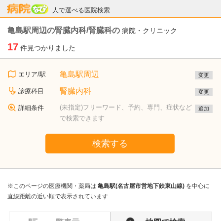
病院なび
人で選べる医院検索
亀島駅周辺の腎臓内科/腎臓科の
病院・クリニック
17
件見つかりました
亀島駅周辺
エリア/駅
変更
腎臓内科
診療科目
変更
(未指定)フリーワード、予約、専門、症状など
詳細条件
追加
で検索できます
検索する
※このページの医療機関・薬局は
亀島駅(名古屋市営地下鉄東山線)
を中心に
直線距離の近い順で表示されています