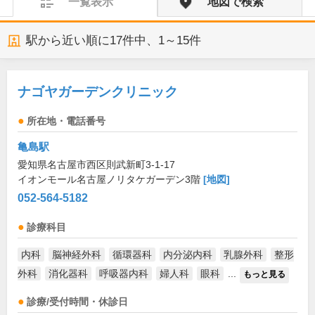
一覧表示
地図で検索
駅から近い順に
17
件中、
1～15件
ナゴヤガーデンクリニック
所在地・電話番号
亀島駅
愛知県名古屋市西区則武新町3-1-17
イオンモール名古屋ノリタケガーデン3階
[地図]
052-564-5182
診療科目
内科
脳神経外科
循環器科
内分泌内科
乳腺外科
整形
外科
消化器科
呼吸器内科
婦人科
眼科
...
もっと見る
診療/受付時間・休診日