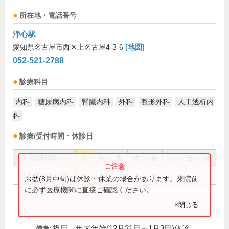
所在地・電話番号
浄心駅
愛知県名古屋市西区上名古屋4-3-6
[地図]
052-521-2788
診療科目
内科
糖尿病内科
腎臓内科
外科
整形外科
人工透析内
科
診療/受付時間・休診日
診療時間
月
火
水
木
金
土
日
祝
13:00～15:00
●
●
●
お盆(8月中旬)は休診・休業の場合があります。来院前
に必ず医療機関に直接ご確認ください。
×閉じる
祝日、年末年始(12月31日～1月3日)休診
備考: