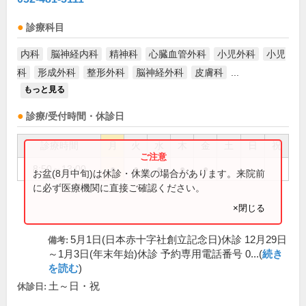
診療科目
内科
脳神経内科
精神科
心臓血管外科
小児外科
小児
科
形成外科
整形外科
脳神経外科
皮膚科
...
もっと見る
診療/受付時間・休診日
診療時間
月
火
水
木
金
土
日
祝
8:50～13:00
●
●
●
●
●
お盆(8月中旬)は休診・休業の場合があります。来院前
に必ず医療機関に直接ご確認ください。
×閉じる
5月1日(日本赤十字社創立記念日)休診 12月29日
備考:
～1月3日(年末年始)休診 予約専用電話番号 0...(
続き
を読む
)
土～日・祝
休診日: