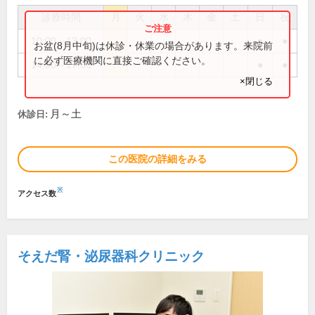
診療時間
月
火
水
木
金
土
日
祝
10:00～13:00
●
●
お盆(8月中旬)は休診・休業の場合があります。来院前
に必ず医療機関に直接ご確認ください。
14:00～17:00
●
●
×閉じる
月～土
休診日:
この医院の詳細をみる
※
アクセス数
そえだ腎・泌尿器科クリニック