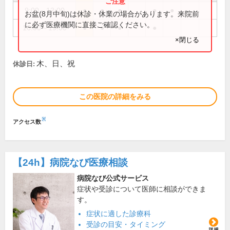
9:00～12:00
●
●
●
●
●
お盆(8月中旬)は休診・休業の場合があります。来院前
に必ず医療機関に直接ご確認ください。
16:00～19:00
●
●
●
●
×閉じる
木、日、祝
休診日:
この医院の詳細をみる
※
アクセス数
【24h】
病院なび医療相談
病院なび公式サービス
症状や受診について医師に相談ができま
す。
症状に適した診療科
受診の目安・タイミング