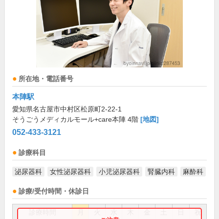
所在地・電話番号
本陣駅
愛知県名古屋市中村区松原町2-22-1
そうごうメディカルモール+care本陣 4階
[地図]
052-433-3121
診療科目
泌尿器科
女性泌尿器科
小児泌尿器科
腎臓内科
麻酔科
診療/受付時間・休診日
診療時間
月
火
水
木
金
土
日
祝