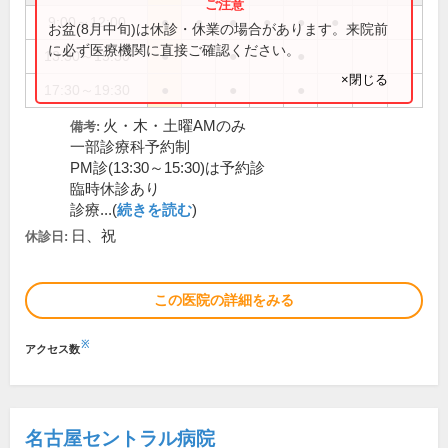
9:00～12:00
●
●
●
●
●
●
お盆(8月中旬)は休診・休業の場合があります。来院前
に必ず医療機関に直接ご確認ください。
13:30～15:30
●
●
●
×閉じる
17:30～19:30
●
●
●
火・木・土曜AMのみ
備考:
一部診療科予約制
PM診(13:30～15:30)は予約診
臨時休診あり
診療...(
続きを読む
)
日、祝
休診日:
この医院の詳細をみる
※
アクセス数
名古屋セントラル病院