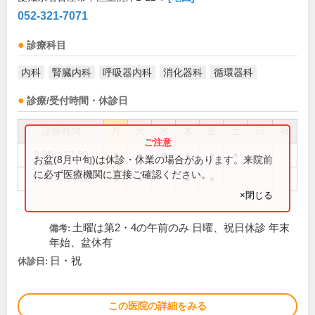
052-321-7071
診療科目
内科
腎臓内科
呼吸器内科
消化器科
循環器科
診療/受付時間・休診日
診療時間
月
火
水
木
金
土
日
祝
9:00～12:30
●
●
●
●
●
●
お盆(8月中旬)は休診・休業の場合があります。来院前
に必ず医療機関に直接ご確認ください。
17:00～19:00
●
●
●
●
×閉じる
土曜は第2・4の午前のみ 日曜、祝日休診 年末
備考:
年始、盆休有
日・祝
休診日:
この医院の詳細をみる