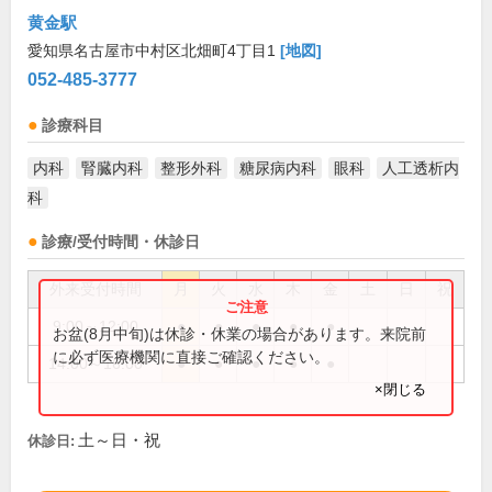
黄金駅
愛知県名古屋市中村区北畑町4丁目1
[地図]
052-485-3777
診療科目
内科
腎臓内科
整形外科
糖尿病内科
眼科
人工透析内
科
診療/受付時間・休診日
外来受付時間
月
火
水
木
金
土
日
祝
9:00～12:00
●
●
●
●
●
お盆(8月中旬)は休診・休業の場合があります。来院前
に必ず医療機関に直接ご確認ください。
14:00～16:00
●
●
●
●
●
×閉じる
土～日・祝
休診日: