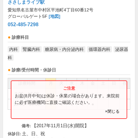
ささしまライブ駅
愛知県名古屋市中村区平池町4丁目60番12号
グローバルゲート5F
[地図]
052-485-7298
診療科目
内科
腎臓内科
糖尿病・内分泌内科
循環器内科
泌尿器
科
診療/受付時間・休診日
診療時間
月
火
水
木
金
土
日
祝
9:00～12:00
●
●
●
●
●
お盆(8月中旬)は休診・休業の場合があります。来院前
に必ず医療機関に直接ご確認ください。
15:00～18:00
●
●
●
●
●
×閉じる
【2017年11月1日(水)開院】
備考:
土、日、祝
休診日: