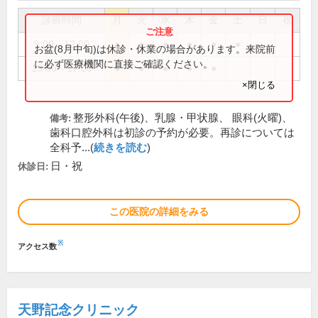
診療時間
月
火
水
木
金
土
日
祝
9:00～12:00
●
●
●
●
●
●
お盆(8月中旬)は休診・休業の場合があります。来院前
に必ず医療機関に直接ご確認ください。
13:00～17:00
●
●
●
●
●
×閉じる
整形外科(午後)、乳腺・甲状腺、 眼科(火曜)、
備考:
歯科口腔外科は初診の予約が必要。再診については
全科予...(
続きを読む
)
日・祝
休診日:
この医院の詳細をみる
※
アクセス数
天野記念クリニック