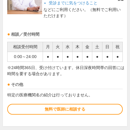
受診までに気をつけること
などにご利用ください。（無料でご利用い
ただけます）
相談／受付時間
相談受付時間
月
火
水
木
金
土
日
祝
0:00～24:00
●
●
●
●
●
●
●
●
※24時間365日、受け付けています。休日深夜時間帯の回答には
時間を要する場合があります。
その他
特定の医療機関名の紹介は行っておりません。
無料で医師に相談する