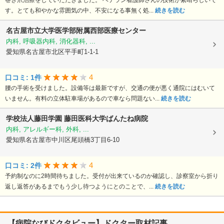
巻き爪治療をしていただきました。 ベテラン看護師さんの技術が素晴らしいで
す。とても和やかな雰囲気の中、不安になる事無く処...
続きを読む
名古屋市立大学医学部附属西部医療センター
内科, 呼吸器内科, 消化器科, ...
愛知県名古屋市北区平手町1-1-1
4
口コミ: 1件
腰の手術を受けました。設備等は最新ですが、交通の便が悪く通院にはむいて
いません。有料の立体駐車場があるので車なら問題ない...
続きを読む
学校法人藤田学園
藤田医科大学ばんたね病院
内科, アレルギー科, 外科, ...
愛知県名古屋市中川区尾頭橋3丁目6-10
4
口コミ: 2件
予約制なのに2時間待ちました。受付が出来ているのか確認し、診察室から折り
返し返答があるまでもう少し待つようにとのことで、...
続きを読む
【病院なびドクタビュー】ドクター取材記事