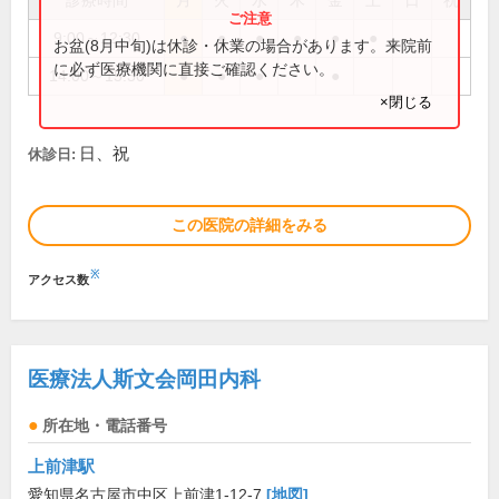
診療時間
月
火
水
木
金
土
日
祝
9:00～12:30
●
●
●
●
●
●
お盆(8月中旬)は休診・休業の場合があります。来院前
に必ず医療機関に直接ご確認ください。
14:00～15:30
●
●
●
●
×閉じる
日、祝
休診日:
この医院の詳細をみる
※
アクセス数
医療法人斯文会岡田内科
所在地・電話番号
上前津駅
愛知県名古屋市中区上前津1-12-7
[地図]