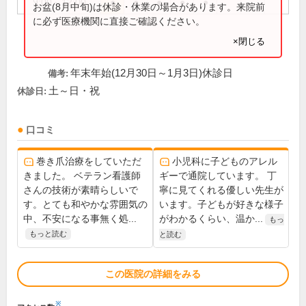
9:00～12:00
●
●
●
●
●
お盆(8月中旬)は休診・休業の場合があります。来院前
に必ず医療機関に直接ご確認ください。
×閉じる
年末年始(12月30日～1月3日)休診日
備考:
土～日・祝
休診日:
口コミ
巻き爪治療をしていただ
小児科に子どものアレル
きました。 ベテラン看護師
ギーで通院しています。 丁
さんの技術が素晴らしいで
寧に見てくれる優しい先生が
す。とても和やかな雰囲気の
います。子どもが好きな様子
中、不安になる事無く処...
がわかるくらい、温か...
もっ
もっと読む
と読む
この医院の詳細をみる
※