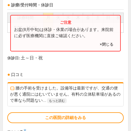
診療/受付時間・休診日
診療時間
月
火
水
木
金
土
日
祝
9:00～16:00
●
●
●
●
●
お盆(8月中旬)は休診・休業の場合があります。来院前
に必ず医療機関に直接ご確認ください。
×閉じる
土～日・祝
休診日:
口コミ
腰の手術を受けました。設備等は最新ですが、交通の便
が悪く通院にはむいていません。有料の立体駐車場があるの
で車なら問題ない...
もっと読む
この医院の詳細をみる
※