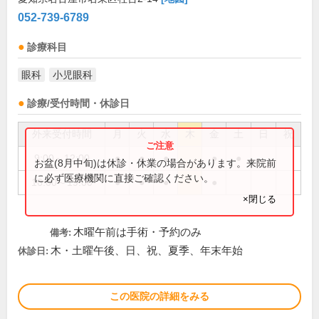
052-739-6789
診療科目
眼科
小児眼科
診療/受付時間・休診日
外来受付時間
月
火
水
木
金
土
日
祝
9:00～12:00
●
●
●
●
●
お盆(8月中旬)は休診・休業の場合があります。来院前
に必ず医療機関に直接ご確認ください。
16:00～19:00
●
●
●
●
×閉じる
木曜午前は手術・予約のみ
備考:
木・土曜午後、日、祝、夏季、年末年始
休診日:
この医院の詳細をみる