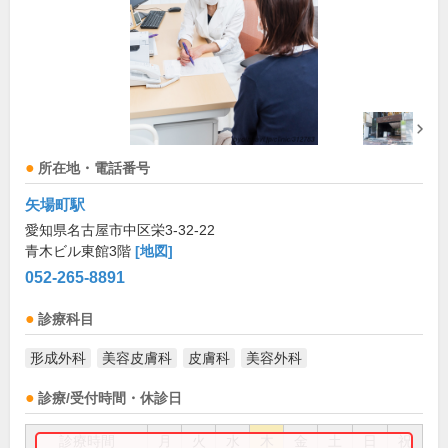
所在地・電話番号
矢場町駅
愛知県名古屋市中区栄3-32-22
青木ビル東館3階
[地図]
052-265-8891
診療科目
形成外科
美容皮膚科
皮膚科
美容外科
診療/受付時間・休診日
診療時間
月
火
水
木
金
土
日
祝