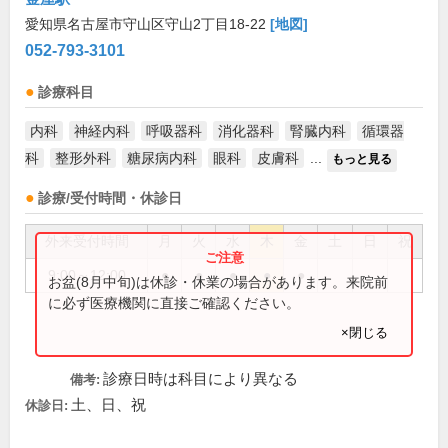
愛知県名古屋市守山区守山2丁目18-22
[地図]
052-793-3101
診療科目
内科
神経内科
呼吸器科
消化器科
腎臓内科
循環器
科
整形外科
糖尿病内科
眼科
皮膚科
...
もっと見る
診療/受付時間・休診日
外来受付時間
月
火
水
木
金
土
日
祝
9:00～12:00
●
●
●
●
●
お盆(8月中旬)は休診・休業の場合があります。来院前
に必ず医療機関に直接ご確認ください。
×閉じる
診療日時は科目により異なる
備考:
土、日、祝
休診日: