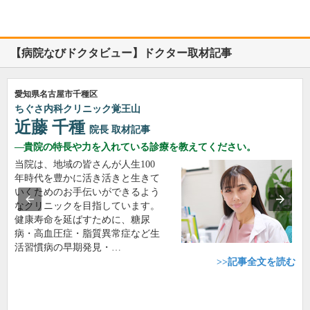
【病院なびドクタビュー】ドクター取材記事
愛知県名古屋市千種区
ちぐさ内科クリニック覚王山
近藤 千種
院長
取材記事
貴院の特長や力を入れている診療を教えてください。
当院は、地域の皆さんが人生100
年時代を豊かに活き活きと生きて
いくためのお手伝いができるよう
なクリニックを目指しています。
健康寿命を延ばすために、糖尿
病・高血圧症・脂質異常症など生
活習慣病の早期発見・…
>>記事全文を読む