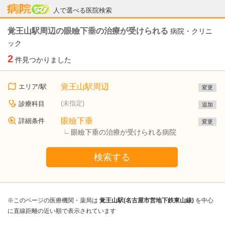
病院なび
人で選べる医院検索
覚王山駅周辺の眼瞼下垂の治療が受けられる
病院・クリニ
ック
2
件見つかりました
覚王山駅周辺
エリア/駅
変更
(未指定)
診療科目
追加
眼瞼下垂
詳細条件
変更
眼瞼下垂の治療が受けられる病院
検索する
※このページの医療機関・薬局は
覚王山駅(名古屋市営地下鉄東山線)
を中心
に直線距離の近い順で表示されています