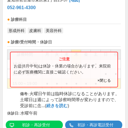
愛知県名古屋市東区泉1丁目23-37
[地図]
052-961-4300
診療科目
形成外科
皮膚科
美容外科
診療/受付時間・休診日
診療時間
月
火
水
木
金
土
日
祝
10:00～13:00
●
●
●
●
●
お盆(8月中旬)は休診・休業の場合があります。来院前
に必ず医療機関に直接ご確認ください。
10:00～17:00
●
●
×閉じる
15:00～19:00
●
●
●
●
●
●
火曜日午前は臨時休診になることがあります。
備考:
土曜日は週によって診察時間帯が変わりますので、
受診前に念...(
続きを読む
)
水曜午前
休診日:
初診・再診受付
初診・再診電話受付