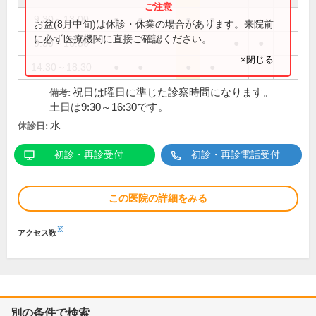
9:30～13:00
●
●
●
●
お盆(8月中旬)は休診・休業の場合があります。来院前
に必ず医療機関に直接ご確認ください。
9:30～16:30
●
●
×閉じる
14:30～18:30
●
●
●
●
祝日は曜日に準じた診察時間になります。
備考:
土日は9:30～16:30です。
水
休診日:
初診・再診受付
初診・再診電話受付
この医院の詳細をみる
※
アクセス数
別の条件で検索