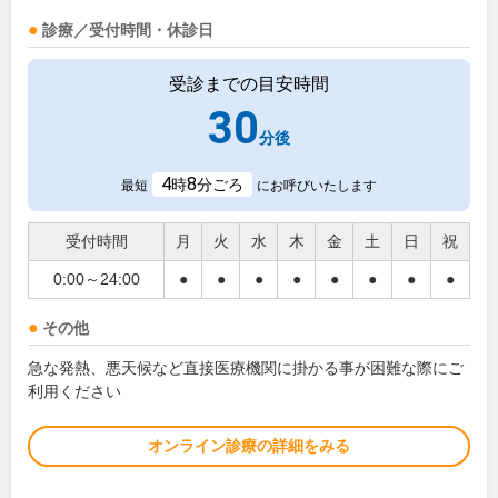
診療／受付時間・休診日
受診までの目安時間
30
分後
4
8
時
分ごろ
最短
にお呼びいたします
受付時間
月
火
水
木
金
土
日
祝
0:00～24:00
●
●
●
●
●
●
●
●
その他
急な発熱、悪天候など直接医療機関に掛かる事が困難な際にご
利用ください
オンライン診療の詳細をみる