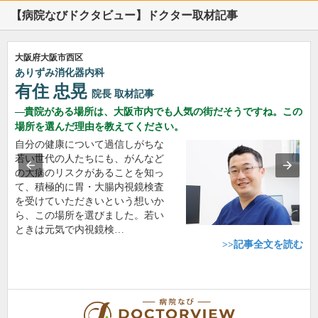
【病院なびドクタビュー】ドクター取材記事
大阪府大阪市西区
ありずみ消化器内科
有住 忠晃
院長
取材記事
貴院がある場所は、大阪市内でも人気の街だそうですね。この
場所を選んだ理由を教えてください。
自分の健康について過信しがちな
若い世代の人たちにも、がんなど
の大病のリスクがあることを知っ
て、積極的に胃・大腸内視鏡検査
を受けていただきいという想いか
ら、この場所を選びました。若い
ときは元気で内視鏡検…
>>記事全文を読む