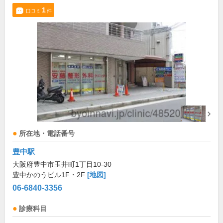
1
口コミ
件
所在地・電話番号
豊中駅
大阪府豊中市玉井町1丁目10-30
豊中かのうビル1F・2F
[地図]
06-6840-3356
診療科目