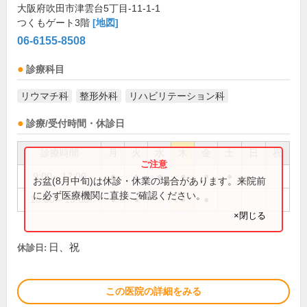
大阪府吹田市津雲台5丁目-11-1-1
つくもゲート3階
[地図]
06-6155-8508
診療科目
リウマチ科
整形外科
リハビリテーション科
診療/受付時間・休診日
診療時間
月
火
水
木
金
土
日
祝
9:00～12:00
●
●
●
●
●
●
お盆(8月中旬)は休診・休業の場合があります。来院前
に必ず医療機関に直接ご確認ください。
16:00～19:00
●
●
●
●
×閉じる
日、祝
休診日:
この医院の詳細をみる