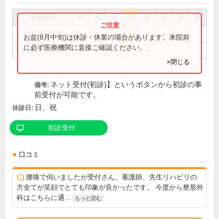
診療時間
月
火
水
木
金
土
日
祝
9:00～12:30
●
●
●
●
●
●
お盆(8月中旬)は休診・休業の場合があります。来院前
に必ず医療機関に直接ご確認ください。
16:00～19:00
●
●
●
●
×閉じる
ネット受付(初診)】というボタンから初診の事
備考:
前受付が可能です。
日、祝
休診日:
初診受付
口コミ
腰痛で伺いましたが受付さん、看護師、先生リハビリの
方全てが笑顔でとても印象が良かったです。 今度から整形外
科はこちらに通...
もっと読む