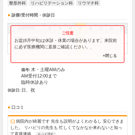
整形外科
リハビリテーション科
リウマチ科
診療/受付時間・休診日
診療時間
月
火
水
木
金
土
日
祝
9:00～12:30
●
●
●
●
●
●
お盆(8月中旬)は休診・休業の場合があります。来院前
に必ず医療機関に直接ご確認ください。
16:00～19:00
●
●
●
●
×閉じる
木・土曜AMのみ
備考:
AM受付12:00まで
臨時休診あり
日、祝
休診日:
口コミ
病院内が綺麗です 先生も説明がよくわかるし 安心できま
した。 リハビリの先生も 忙しくてなかなか来れないと知っ
て直接連絡...
もっと読む