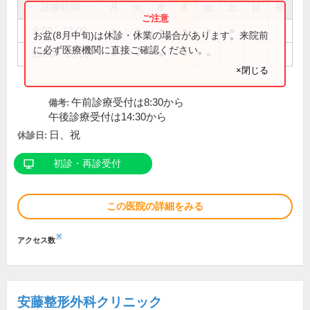
診療時間
月
火
水
木
金
土
日
祝
9:00～12:00
●
●
●
●
●
●
お盆(8月中旬)は休診・休業の場合があります。来院前
に必ず医療機関に直接ご確認ください。
15:00～18:00
●
●
●
●
●
×閉じる
午前診療受付は8:30から
備考:
午後診療受付は14:30から
日、祝
休診日:
初診・再診受付
この医院の詳細をみる
※
アクセス数
安藤整形外科クリニック