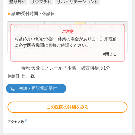
整形外科
リウマチ科
リハビリテーション科
診療/受付時間・休診日
外来受付時間
月
火
水
木
金
土
日
祝
9:00～12:00
●
●
●
●
●
●
お盆(8月中旬)は休診・休業の場合があります。来院前
に必ず医療機関に直接ご確認ください。
16:30～19:30
●
●
●
●
×閉じる
大阪モノレール「少路」駅西隣徒歩1分
備考:
日、祝
休診日:
初診・再診電話受付
この医院の詳細をみる
※
アクセス数