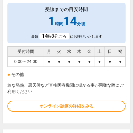
受診までの目安時間
1
14
時間
分後
14
8
時
分ごろ
最短
にお呼びいたします
受付時間
月
火
水
木
金
土
日
祝
0:00～24:00
●
●
●
●
●
●
●
●
その他
急な発熱、悪天候など直接医療機関に掛かる事が困難な際にご
利用ください
オンライン診療の詳細をみる