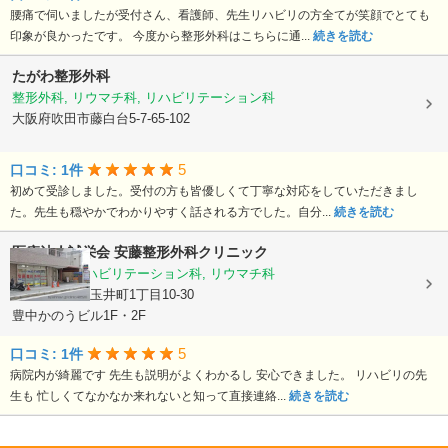
腰痛で伺いましたが受付さん、看護師、先生リハビリの方全てが笑顔でとても
印象が良かったです。 今度から整形外科はこちらに通...
続きを読む
たがわ整形外科
整形外科, リウマチ科, リハビリテーション科
大阪府吹田市藤白台5-7-65-102
5
口コミ: 1件
初めて受診しました。受付の方も皆優しくて丁寧な対応をしていただきまし
た。先生も穏やかでわかりやすく話される方でした。自分...
続きを読む
医療法人誠栄会
安藤整形外科クリニック
整形外科, リハビリテーション科, リウマチ科
大阪府豊中市玉井町1丁目10-30
豊中かのうビル1F・2F
5
口コミ: 1件
病院内が綺麗です 先生も説明がよくわかるし 安心できました。 リハビリの先
生も 忙しくてなかなか来れないと知って直接連絡...
続きを読む