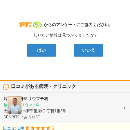
病院なび
からのアンケートにご協力ください。
知りたい情報は見つかりましたか?
はい
いいえ
口コミがある病院・クリニック
片岡整形外科リウマチ科
整形外科, リウマチ科
大阪府豊中市新千里東町1丁目1番3号
SENRITOよみうり3F
5
口コミ: 1件