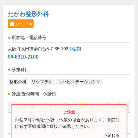
たがわ整形外科
1
口コミ
件
所在地・電話番号
大阪府吹田市藤白台5-7-65-102
[地図]
06-6310-2100
診療科目
整形外科
リウマチ科
リハビリテーション科
診療/受付時間・休診日
診療時間
月
火
水
木
金
土
日
祝
9:00～12:30
●
●
●
●
●
●
お盆(8月中旬)は休診・休業の場合があります。来院前
に必ず医療機関に直接ご確認ください。
16:00～19:00
●
●
●
●
×閉じる