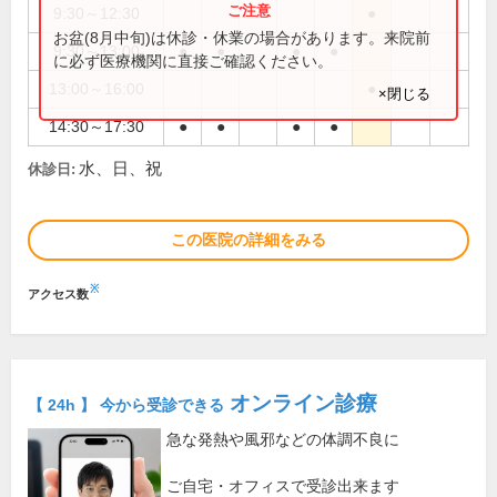
9:30～12:30
●
お盆(8月中旬)は休診・休業の場合があります。来院前
9:30～13:00
●
●
●
●
に必ず医療機関に直接ご確認ください。
13:00～16:00
●
×閉じる
14:30～17:30
●
●
●
●
水、日、祝
休診日:
この医院の詳細をみる
※
アクセス数
オンライン診療
【 24h 】 今から受診できる
急な発熱や風邪などの体調不良に
ご自宅・オフィスで受診出来ます