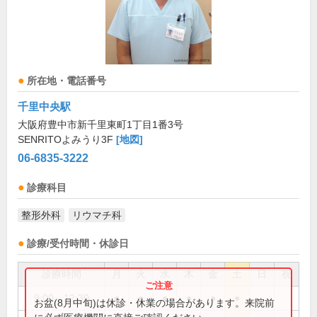
所在地・電話番号
千里中央駅
大阪府豊中市新千里東町1丁目1番3号
SENRITOよみうり3F
[地図]
06-6835-3222
診療科目
整形外科
リウマチ科
診療/受付時間・休診日
診療時間
月
火
水
木
金
土
日
祝
9:00～12:30
●
●
●
●
●
●
お盆(8月中旬)は休診・休業の場合があります。来院前