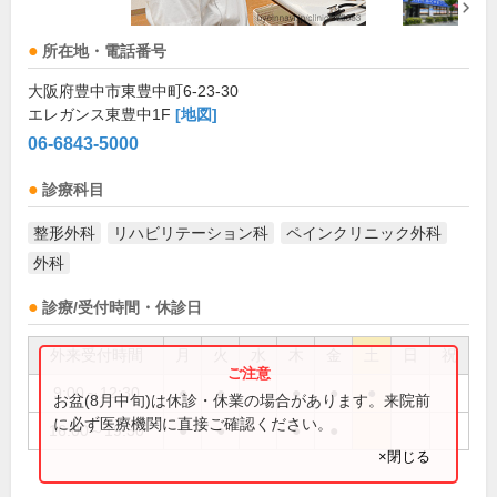
所在地・電話番号
大阪府豊中市東豊中町6-23-30
エレガンス東豊中1F
[地図]
06-6843-5000
診療科目
整形外科
リハビリテーション科
ペインクリニック外科
外科
診療/受付時間・休診日
外来受付時間
月
火
水
木
金
土
日
祝
9:00～12:30
●
●
●
●
●
お盆(8月中旬)は休診・休業の場合があります。来院前
に必ず医療機関に直接ご確認ください。
16:00～19:30
●
●
●
●
×閉じる