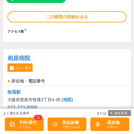
この医院の詳細をみる
※
アクセス数
相原病院
2
口コミ
件
所在地・電話番号
牧落駅
大阪府箕面市牧落3丁目4-30
[地図]
072-723-9000
条件変更
11
診療科目
予約/受付
現在診療
現在地
外科
消化器科
整形外科
肛門科
リハビリテーション