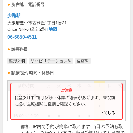
所在地・電話番号
少路駅
大阪府豊中市西緑丘1丁目1番31
Crice Nikko 緑丘 2階
[地図]
06-6850-4511
診療科目
整形外科
リハビリテーション科
皮膚科
診療/受付時間・休診日
診療時間
月
火
水
木
金
土
日
祝
9:00～12:00
●
●
●
●
●
お盆(8月中旬)は休診・休業の場合があります。来院前
に必ず医療機関に直接ご確認ください。
9:00～13:00
●
×閉じる
16:00～19:00
●
●
●
●
HP内で予約が簡単に取れます(当日の予約も取
備考:
れます)。予約がない方でも当日受診頂いても可能で