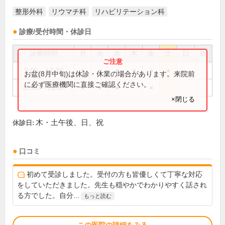
整形外科
リウマチ科
リハビリテーション科
診療/受付時間・休診日
診療時間
月
火
水
木
金
土
日
祝
9:00～12:30
●
●
●
●
●
●
お盆(8月中旬)は休診・休業の場合があります。来院前
に必ず医療機関に直接ご確認ください。
16:00～19:00
●
●
●
●
×閉じる
木・土午後、日、祝
休診日:
口コミ
初めて受診しました。受付の方も皆優しくて丁寧な対応
をしていただきました。先生も穏やかでわかりやすく話され
る方でした。自分...
もっと読む