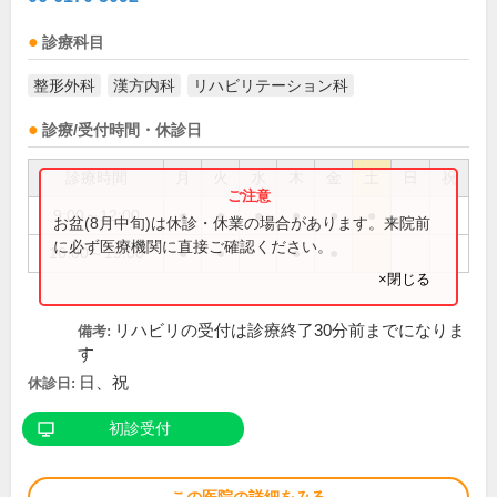
診療科目
整形外科
漢方内科
リハビリテーション科
診療/受付時間・休診日
診療時間
月
火
水
木
金
土
日
祝
9:00～12:00
●
●
●
●
●
●
お盆(8月中旬)は休診・休業の場合があります。来院前
に必ず医療機関に直接ご確認ください。
16:00～19:00
●
●
●
●
×閉じる
リハビリの受付は診療終了30分前までになりま
備考:
す
日、祝
休診日:
初診受付