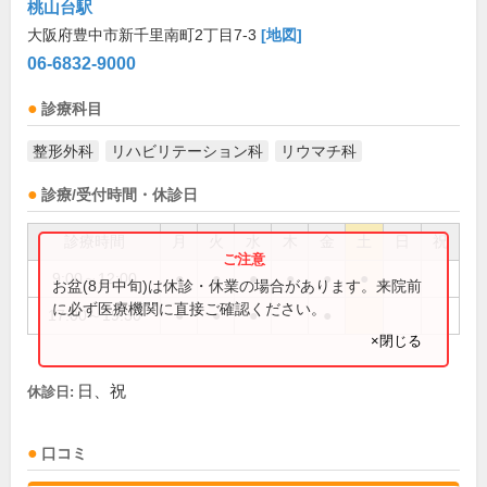
桃山台駅
大阪府豊中市新千里南町2丁目7-3
[地図]
06-6832-9000
診療科目
整形外科
リハビリテーション科
リウマチ科
診療/受付時間・休診日
診療時間
月
火
水
木
金
土
日
祝
9:00～12:00
●
●
●
●
●
●
お盆(8月中旬)は休診・休業の場合があります。来院前
に必ず医療機関に直接ご確認ください。
17:00～19:30
●
●
●
●
×閉じる
日、祝
休診日:
口コミ