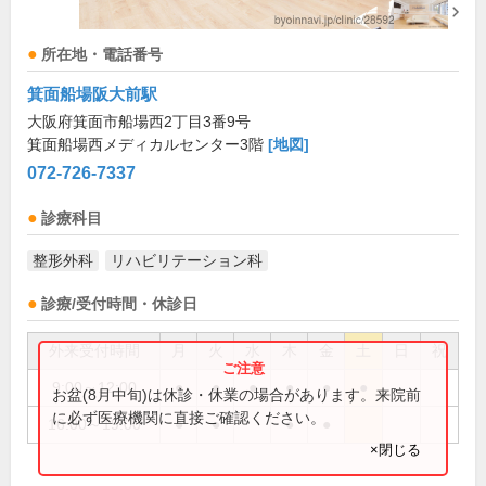
所在地・電話番号
箕面船場阪大前駅
大阪府箕面市船場西2丁目3番9号
箕面船場西メディカルセンター3階
[地図]
072-726-7337
診療科目
整形外科
リハビリテーション科
診療/受付時間・休診日
外来受付時間
月
火
水
木
金
土
日
祝
9:00～12:00
●
●
●
●
●
●
お盆(8月中旬)は休診・休業の場合があります。来院前
に必ず医療機関に直接ご確認ください。
16:00～19:00
●
●
●
●
×閉じる