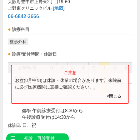
大阪府豊中市上野東2丁目19-60
上野東クリニックビル
[地図]
06-6842-3666
診療科目
整形外科
診療/受付時間・休診日
診療時間
月
火
水
木
金
土
日
祝
9:00～12:00
●
●
●
●
●
●
お盆(8月中旬)は休診・休業の場合があります。来院前
に必ず医療機関に直接ご確認ください。
15:00～18:00
●
●
●
●
●
×閉じる
午前診療受付は8:30から
備考:
午後診療受付は14:30から
日、祝
休診日:
初診・再診受付