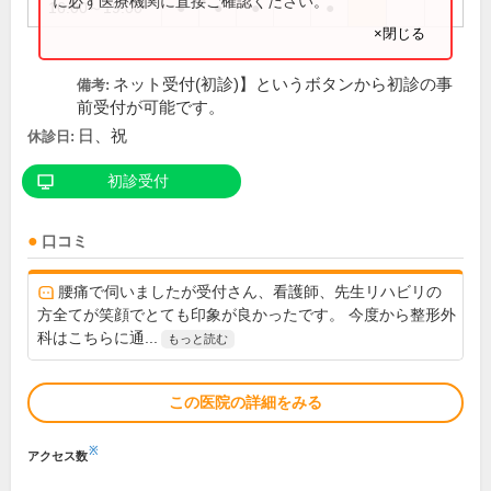
に必ず医療機関に直接ご確認ください。
16:00～19:00
●
●
●
●
×閉じる
ネット受付(初診)】というボタンから初診の事
備考:
前受付が可能です。
日、祝
休診日:
初診受付
口コミ
腰痛で伺いましたが受付さん、看護師、先生リハビリの
方全てが笑顔でとても印象が良かったです。 今度から整形外
科はこちらに通...
もっと読む
この医院の詳細をみる
※
アクセス数