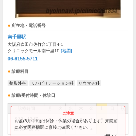
所在地・電話番号
南千里駅
大阪府吹田市佐竹台1丁目4-1
クリニックモール南千里1F
[地図]
06-6155-5711
診療科目
整形外科
リハビリテーション科
リウマチ科
診療/受付時間・休診日
診療時間
月
火
水
木
金
土
日
祝
8:30～12:30
●
●
●
●
●
●
お盆(8月中旬)は休診・休業の場合があります。来院前
に必ず医療機関に直接ご確認ください。
15:30～18:30
●
●
●
●