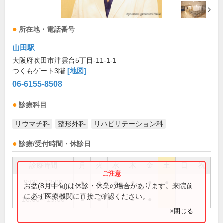
所在地・電話番号
山田駅
大阪府吹田市津雲台5丁目-11-1-1
つくもゲート3階
[地図]
06-6155-8508
診療科目
リウマチ科
整形外科
リハビリテーション科
診療/受付時間・休診日
診療時間
月
火
水
木
金
土
日
祝
9:00～12:00
●
●
●
●
●
●
お盆(8月中旬)は休診・休業の場合があります。来院前
に必ず医療機関に直接ご確認ください。
16:00～19:00
●
●
●
●
×閉じる