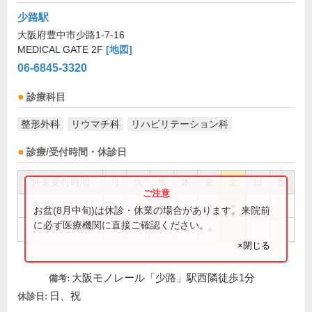
少路駅
大阪府豊中市少路1-7-16
MEDICAL GATE 2F
[地図]
06-6845-3320
診療科目
整形外科
リウマチ科
リハビリテーション科
診療/受付時間・休診日
外来受付時間
月
火
水
木
金
土
日
祝
9:00～12:00
●
●
●
●
●
●
お盆(8月中旬)は休診・休業の場合があります。来院前
に必ず医療機関に直接ご確認ください。
16:30～19:30
●
●
●
●
×閉じる
大阪モノレール「少路」駅西隣徒歩1分
備考:
日、祝
休診日: