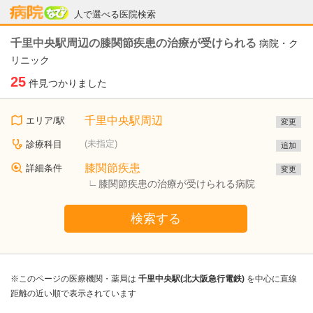
病院なび
人で選べる医院検索
千里中央駅周辺の膝関節疾患の治療が受けられる
病院・ク
リニック
25
件見つかりました
千里中央駅周辺
エリア/駅
変更
(未指定)
診療科目
追加
膝関節疾患
詳細条件
変更
膝関節疾患の治療が受けられる病院
検索する
※このページの医療機関・薬局は
千里中央駅(北大阪急行電鉄)
を中心に直線
距離の近い順で表示されています