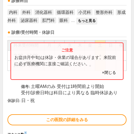
診療科目
内科
外科
消化器科
循環器科
小児科
整形外科
形成
外科
泌尿器科
肛門科
眼科
...
もっと見る
診療/受付時間・休診日
外来受付時間
月
火
水
木
金
土
日
祝
9:00～12:00
●
●
●
●
●
●
お盆(8月中旬)は休診・休業の場合があります。来院前
に必ず医療機関に直接ご確認ください。
14:00～16:00
●
●
●
●
●
×閉じる
土曜AMのみ 受付は1時間前より開始
備考:
受付/診療日時は科目により異なる 臨時休診あり
日・祝
休診日:
この医院の詳細をみる
※