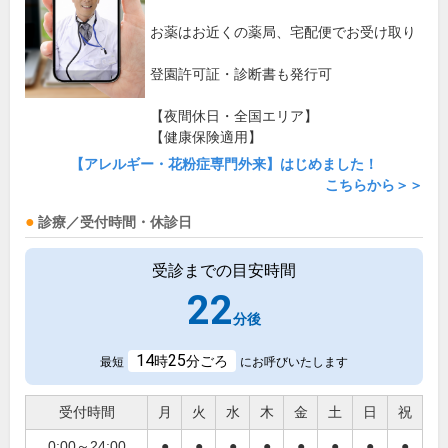
お薬はお近くの薬局、宅配便でお受け取り
登園許可証・診断書も発行可
【夜間休日・全国エリア】
【健康保険適用】
【アレルギー・花粉症専門外来】はじめました！
こちらから＞＞
診療／受付時間・休診日
受診までの目安時間
22
分後
14
25
時
分ごろ
最短
にお呼びいたします
受付時間
月
火
水
木
金
土
日
祝
0:00～24:00
●
●
●
●
●
●
●
●