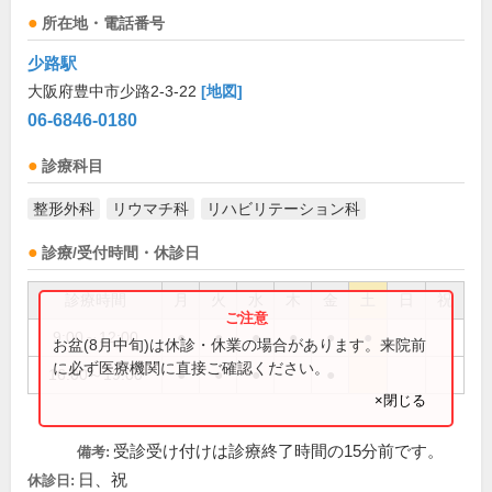
所在地・電話番号
少路駅
大阪府豊中市少路2-3-22
[地図]
06-6846-0180
診療科目
整形外科
リウマチ科
リハビリテーション科
診療/受付時間・休診日
診療時間
月
火
水
木
金
土
日
祝
9:00～12:00
●
●
●
●
●
●
お盆(8月中旬)は休診・休業の場合があります。来院前
に必ず医療機関に直接ご確認ください。
16:00～19:00
●
●
●
●
×閉じる
受診受け付けは診療終了時間の15分前です。
備考:
日、祝
休診日: