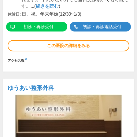
す。...(
続きを読む
)
日、祝、年末年始(12/30~1/3)
休診日:
初診・再診受付
初診・再診電話受付
この医院の詳細をみる
※
アクセス数
ゆうあい整形外科