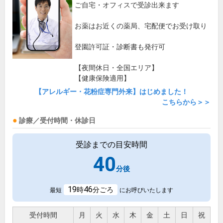
ご自宅・オフィスで受診出来ます
お薬はお近くの薬局、宅配便でお受け取り
登園許可証・診断書も発行可
【夜間休日・全国エリア】
【健康保険適用】
【アレルギー・花粉症専門外来】はじめました！
こちらから＞＞
診療／受付時間・休診日
受診までの目安時間
40
分後
19
46
時
分ごろ
最短
にお呼びいたします
受付時間
月
火
水
木
金
土
日
祝