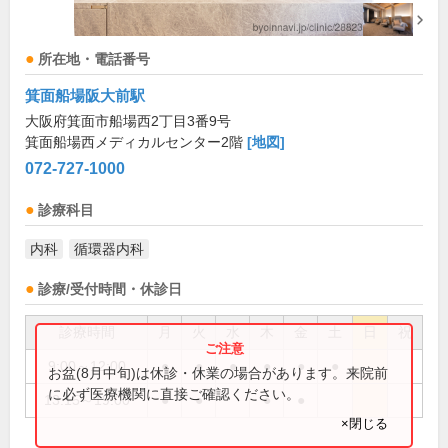
所在地・電話番号
箕面船場阪大前駅
大阪府箕面市船場西2丁目3番9号
箕面船場西メディカルセンター2階
[地図]
072-727-1000
診療科目
内科
循環器内科
診療/受付時間・休診日
診療時間
月
火
水
木
金
土
日
祝
9:00～12:00
●
●
●
●
●
●
お盆(8月中旬)は休診・休業の場合があります。来院前
に必ず医療機関に直接ご確認ください。
13:15～19:00
●
●
●
●
×閉じる