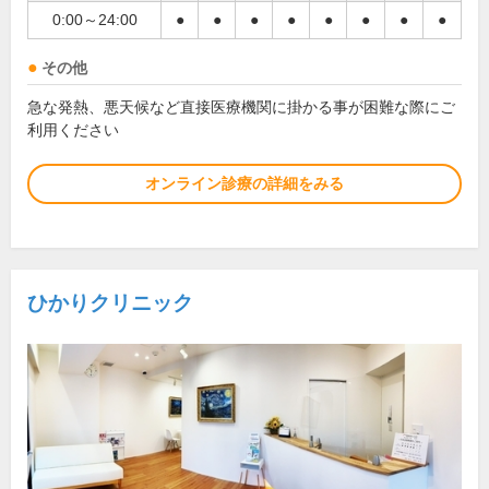
0:00～24:00
●
●
●
●
●
●
●
●
その他
急な発熱、悪天候など直接医療機関に掛かる事が困難な際にご
利用ください
オンライン診療の詳細をみる
ひかりクリニック