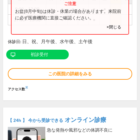
9:00～12:00
●
●
●
●
●
●
お盆(8月中旬)は休診・休業の場合があります。来院前
に必ず医療機関に直接ご確認ください。
17:00～19:00
●
●
●
×閉じる
日、祝、月午後、水午後、土午後
休診日:
初診受付
この医院の詳細をみる
※
アクセス数
オンライン診療
【 24h 】 今から受診できる
急な発熱や風邪などの体調不良に