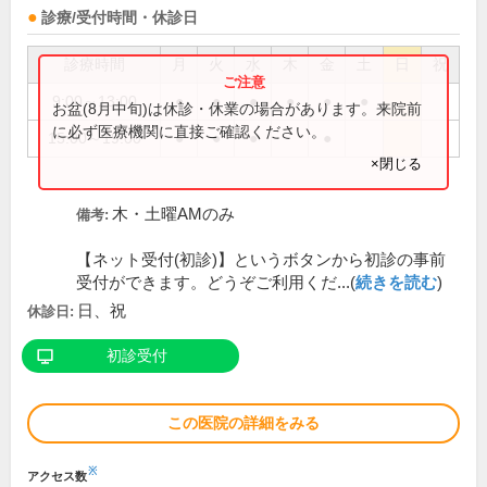
診療/受付時間・休診日
診療時間
月
火
水
木
金
土
日
祝
9:00～13:00
●
●
●
●
●
●
お盆(8月中旬)は休診・休業の場合があります。来院前
に必ず医療機関に直接ご確認ください。
15:00～19:00
●
●
●
●
×閉じる
木・土曜AMのみ
備考:
【ネット受付(初診)】というボタンから初診の事前
受付ができます。どうぞご利用くだ...(
続きを読む
)
日、祝
休診日:
初診受付
この医院の詳細をみる
※
アクセス数