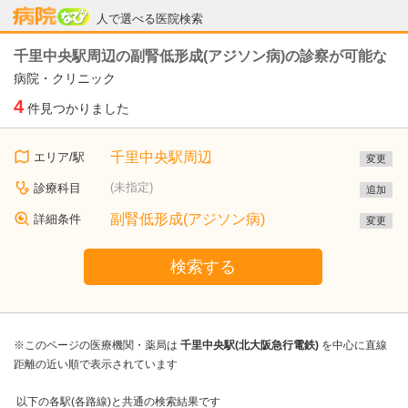
病院なび
人で選べる医院検索
千里中央駅周辺の副腎低形成(アジソン病)の診察が可能な
病院・クリニック
4
件見つかりました
千里中央駅周辺
エリア/駅
変更
(未指定)
診療科目
追加
副腎低形成(アジソン病)
詳細条件
変更
検索する
※このページの医療機関・薬局は
千里中央駅(北大阪急行電鉄)
を中心に直線
距離の近い順で表示されています
以下の各駅(各路線)と共通の検索結果です