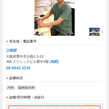
所在地・電話番号
少路駅
大阪府豊中市少路2-3-22
JMLクリニックビル豊中2階
[地図]
06-6842-3230
診療科目
内科
脳神経内科
診療/受付時間・休診日
診療時間
月
火
水
木
金
土
日
祝