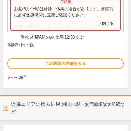
9:00～11:30
●
●
●
●
●
お盆(8月中旬)は休診・休業の場合があります。来院前
に必ず医療機関に直接ご確認ください。
9:00～12:30
●
×閉じる
16:30～18:30
●
●
●
●
木曜AMのみ 土曜12:30まで
備考:
日・祝
休診日:
この医院の詳細をみる
※
アクセス数
近隣エリアの検索結果
(桃山台駅・箕面船場阪大前駅な
ど)