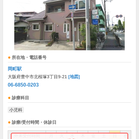
所在地・電話番号
岡町駅
大阪府豊中市北桜塚3丁目9-21
[地図]
06-6850-0203
診療科目
小児科
診療/受付時間・休診日
外来受付時間
月
火
水
木
金
土
日
祝