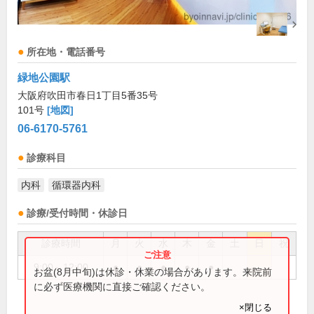
所在地・電話番号
緑地公園駅
大阪府吹田市春日1丁目5番35号
101号
[地図]
06-6170-5761
診療科目
内科
循環器内科
診療/受付時間・休診日
診療時間
月
火
水
木
金
土
日
祝
9:00～12:00
●
●
●
●
●
お盆(8月中旬)は休診・休業の場合があります。来院前
に必ず医療機関に直接ご確認ください。
×閉じる