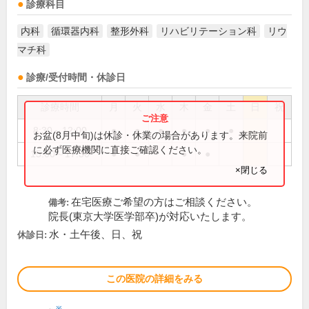
診療科目
内科
循環器内科
整形外科
リハビリテーション科
リウ
マチ科
診療/受付時間・休診日
診療時間
月
火
水
木
金
土
日
祝
8:30～12:00
●
●
●
●
●
●
お盆(8月中旬)は休診・休業の場合があります。来院前
に必ず医療機関に直接ご確認ください。
15:00～17:30
●
●
●
●
×閉じる
在宅医療ご希望の方はご相談ください。
備考:
院長(東京大学医学部卒)が対応いたします。
水・土午後、日、祝
休診日:
この医院の詳細をみる