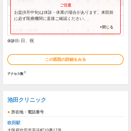
診療時間
月
火
水
木
金
土
日
祝
9:00～12:00
●
●
●
●
●
●
お盆(8月中旬)は休診・休業の場合があります。来院前
に必ず医療機関に直接ご確認ください。
13:00～16:00
●
●
●
●
●
×閉じる
17:00～19:00
●
●
日、祝
休診日:
この医院の詳細をみる
※
アクセス数
池田クリニック
所在地・電話番号
吹田駅
大阪府吹田市高浜町10番17号