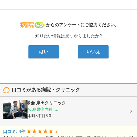
病院なび
からのアンケートにご協力ください。
知りたい情報は見つかりましたか?
はい
いいえ
口コミがある病院・クリニック
医療法人 虹緑会
岸田クリニック
内科, 循環器科, 糖尿病内科, ...
大阪府豊中市本町5丁目6-3
5
口コミ: 4件