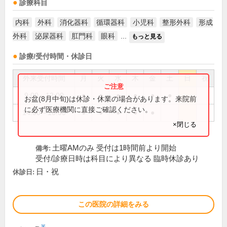
診療科目
内科
外科
消化器科
循環器科
小児科
整形外科
形成
外科
泌尿器科
肛門科
眼科
...
もっと見る
診療/受付時間・休診日
外来受付時間
月
火
水
木
金
土
日
祝
9:00～12:00
●
●
●
●
●
●
お盆(8月中旬)は休診・休業の場合があります。来院前
に必ず医療機関に直接ご確認ください。
14:00～16:00
●
●
●
●
●
×閉じる
土曜AMのみ 受付は1時間前より開始
備考:
受付/診療日時は科目により異なる 臨時休診あり
日・祝
休診日:
この医院の詳細をみる
※