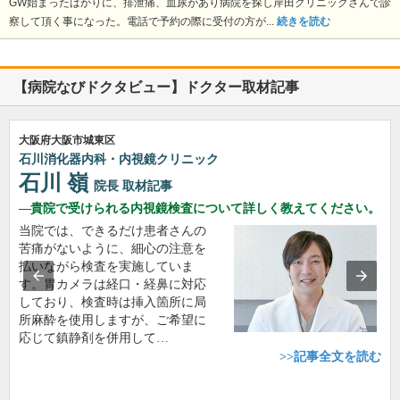
GW始まったばかりに、排泄痛、血尿があり病院を探し岸田クリニックさんで診
察して頂く事になった。電話で予約の際に受付の方が...
続きを読む
【病院なびドクタビュー】ドクター取材記事
大阪府大阪市城東区
石川消化器内科・内視鏡クリニック
石川 嶺
院長
取材記事
貴院で受けられる内視鏡検査について詳しく教えてください。
当院では、できるだけ患者さんの
苦痛がないように、細心の注意を
払いながら検査を実施していま
す。胃カメラは経口・経鼻に対応
しており、検査時は挿入箇所に局
所麻酔を使用しますが、ご希望に
応じて鎮静剤を併用して…
>>記事全文を読む