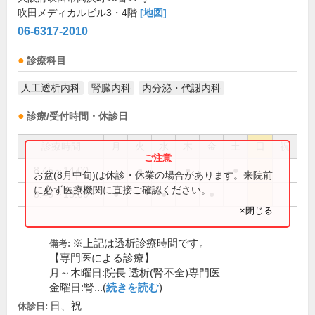
吹田メディカルビル3・4階
[地図]
06-6317-2010
診療科目
人工透析内科
腎臓内科
内分泌・代謝内科
診療/受付時間・休診日
診療時間
月
火
水
木
金
土
日
祝
8:45～14:00
●
●
●
お盆(8月中旬)は休診・休業の場合があります。来院前
に必ず医療機関に直接ご確認ください。
8:45～18:00
●
●
●
×閉じる
※上記は透析診療時間です。
備考:
【専門医による診療】
月～木曜日:院長 透析(腎不全)専門医
金曜日:腎...(
続きを読む
)
日、祝
休診日: