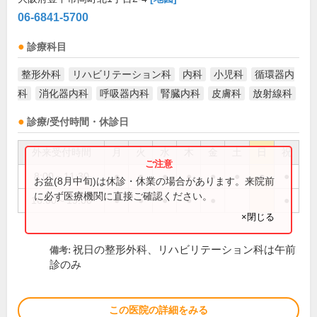
06-6841-5700
診療科目
整形外科
リハビリテーション科
内科
小児科
循環器内
科
消化器内科
呼吸器内科
腎臓内科
皮膚科
放射線科
診療/受付時間・休診日
外来受付時間
月
火
水
木
金
土
日
祝
8:00～11:30
●
●
●
●
●
●
●
●
お盆(8月中旬)は休診・休業の場合があります。来院前
に必ず医療機関に直接ご確認ください。
16:00～19:00
●
●
●
●
●
●
×閉じる
祝日の整形外科、リハビリテーション科は午前
備考:
診のみ
この医院の詳細をみる