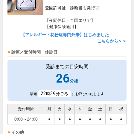
登園許可証・診断書も発行可
【夜間休日・全国エリア】
【健康保険適用】
【アレルギー・花粉症専門外来】はじめました！
こちらから＞＞
診療／受付時間・休診日
受診までの目安時間
26
分後
22
39
時
分ごろ
最短
にお呼びいたします
受付時間
月
火
水
木
金
土
日
祝
0:00～24:00
●
●
●
●
●
●
●
●
その他