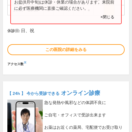
9:00～12:00
●
●
●
●
●
●
お盆(8月中旬)は休診・休業の場合があります。来院前
に必ず医療機関に直接ご確認ください。
14:00～16:30
●
●
●
●
●
×閉じる
日、祝
休診日:
この医院の詳細をみる
※
アクセス数
オンライン診療
【 24h 】 今から受診できる
急な発熱や風邪などの体調不良に
ご自宅・オフィスで受診出来ます
お薬はお近くの薬局、宅配便でお受け取り