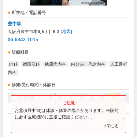
所在地・電話番号
豊中駅
大阪府豊中市本町5丁目6-3
[地図]
06-6843-1015
診療科目
内科
循環器科
糖尿病内科
内分泌・代謝内科
人工透析
内科
診療/受付時間・休診日
診療時間
月
火
水
木
金
土
日
祝
9:00～16:00
●
お盆(8月中旬)は休診・休業の場合があります。来院前
に必ず医療機関に直接ご確認ください。
9:00～18:00
●
●
●
●
●
●
×閉じる