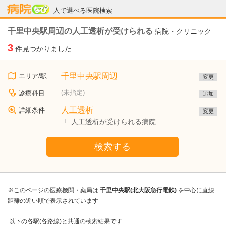
病院なび
人で選べる医院検索
千里中央駅周辺の人工透析が受けられる
病院・クリニック
3
件見つかりました
千里中央駅周辺
エリア/駅
変更
(未指定)
診療科目
追加
人工透析
詳細条件
変更
人工透析が受けられる病院
検索する
※このページの医療機関・薬局は
千里中央駅(北大阪急行電鉄)
を中心に直線
距離の近い順で表示されています
以下の各駅(各路線)と共通の検索結果です