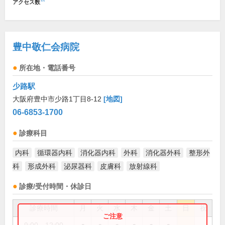
アクセス数
豊中敬仁会病院
所在地・電話番号
少路駅
大阪府豊中市少路1丁目8-12
[地図]
06-6853-1700
診療科目
内科
循環器内科
消化器内科
外科
消化器外科
整形外
科
形成外科
泌尿器科
皮膚科
放射線科
診療/受付時間・休診日
診療時間
月
火
水
木
金
土
日
祝