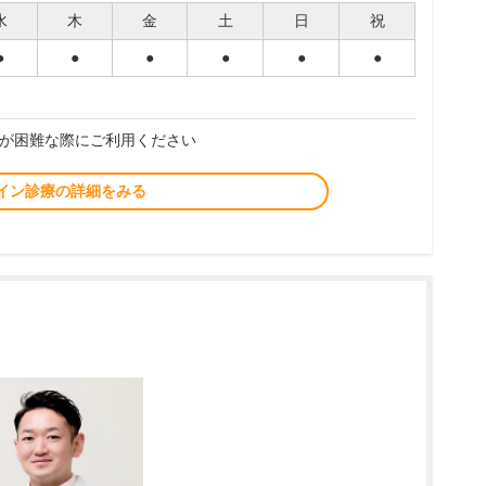
水
木
金
土
日
祝
●
●
●
●
●
●
が困難な際にご利用ください
イン診療の詳細をみる