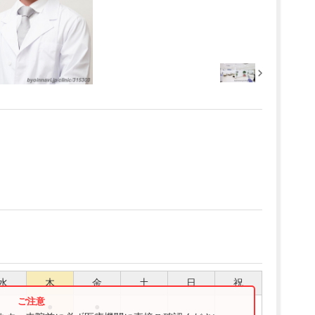
水
木
金
土
日
祝
●
●