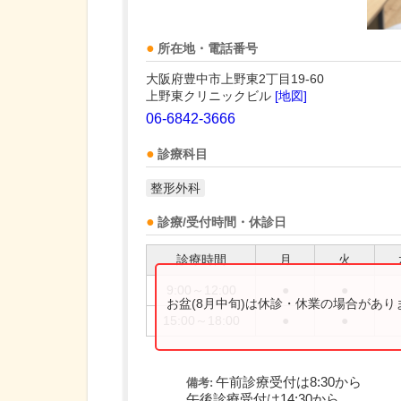
所在地・電話番号
大阪府豊中市上野東2丁目19-60
上野東クリニックビル
[地図]
06-6842-3666
診療科目
整形外科
診療/受付時間・休診日
診療時間
月
火
9:00～12:00
●
●
お盆(8月中旬)は休診・休業の場合があ
15:00～18:00
●
●
午前診療受付は8:30から
備考:
午後診療受付は14:30から