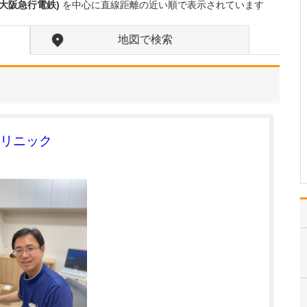
うですね。この場所を選んだ理由を教えてくださ
大阪急行電鉄)
を中心に直線距離の近い順で表示されています
い。
自分の健康について過信
地図で検索
しがちな若い世代の人た
ちにも、がんなどの大病
のリスクがあることを知
って、積極的に胃・大腸
内視鏡検査を受けていた
だきいという想いから、
この場所を選びました。
リニック
若いときは元気で内視鏡
検…
>>記事全文を読む