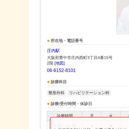
所在地・電話番号
庄内駅
大阪府豊中市庄内西町3丁目4番15号
2階
[地図]
06-6152-8101
診療科目
整形外科
リハビリテーション科
診療/受付時間・休診日
診療時間
月
火
9:00～12:30
●
●