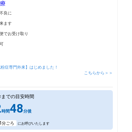
療
不良に
来ます
便でお受け取り
可
花粉症専門外来】はじめました！
こちらから＞＞
診までの目安時間
2
48
時間
分後
1
分ごろ
にお呼びいたします