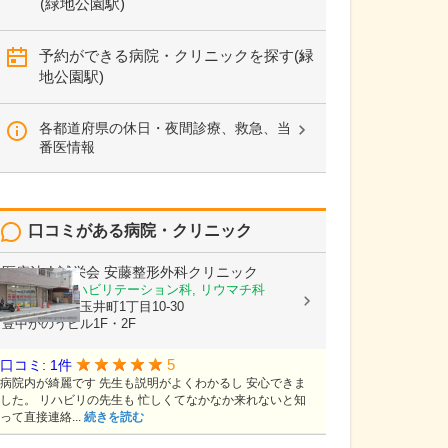
(緑地公園駅)
予約ができる病院・クリニックを探す(緑
地公園駅)
各都道府県の休日・夜間診療、救急、当
番医情報
口コミがある病院・クリニック
医療法人誠栄会
安藤整形外科クリニック
整形外科, リハビリテーション科, リウマチ科
大阪府豊中市玉井町1丁目10-30
豊中かのうビル1F・2F
5
口コミ: 1件
病院内が綺麗です 先生も説明がよくわかるし 安心できま
した。 リハビリの先生も 忙しくてなかなか来れないと知
って直接連絡...
続きを読む