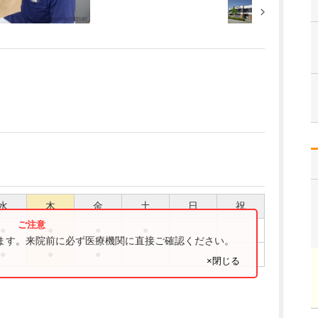
水
木
金
土
日
祝
●
●
●
●
ります。来院前に必ず医療機関に直接ご確認ください。
●
●
●
×閉じる