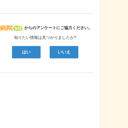
病院なび
からのアンケートにご協力ください。
知りたい情報は見つかりましたか?
はい
いいえ