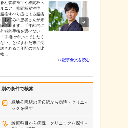
田村 卓也
脊柱管狭窄症や椎間板ヘ
ルニア、椎間板変性症、
そけいヘルニア
腰椎すべり症による腰痛
れを簡単に教え
にお悩みの患者さんが来
そけいヘルニア
院されます。「年齢的に
は、当クリニッ
外科的手術を選べない」
査と診断も可能
「手術は怖いのでしたく
症状があって来
ない」と悩まれた末に受
患者さんと、他
診されるご年配の方が比
紹介で来られる
較…
ん、どちらにも
>>記事全文を読む
術による治療を
います。必要に
コー…
別の条件で検索
緑地公園駅の周辺駅から病院・クリニ
ックを探す
診療科目から病院・クリニックを探す