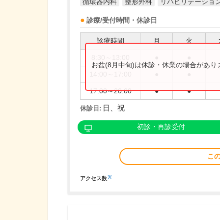
循環器内科
整形外科
リハビリテーショ
診療/受付時間・休診日
診療時間
月
火
8:30～13:00
●
●
お盆(8月中旬)は休診・休業の場合があ
14:00～17:00
●
●
17:00～20:00
●
●
日、祝
休診日:
初診・再診受付
こ
※
アクセス数