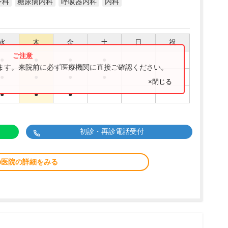
ン科
糖尿病内科
呼吸器内科
内科
水
木
金
土
日
祝
●
●
●
●
ります。来院前に必ず医療機関に直接ご確認ください。
●
●
●
●
×閉じる
●
●
●
初診・再診電話受付
の医院の詳細をみる