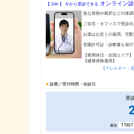
オンライン診
【 24h 】 今から受診できる
急な発熱や風邪などの体調
ご自宅・オフィスで受診出
お薬はお近くの薬局、宅配
登園許可証・診断書も発行
【夜間休日・全国エリア】
【健康保険適用】
【アレルギー・
診療／受付時間・休診日
受
11
1
時
最短