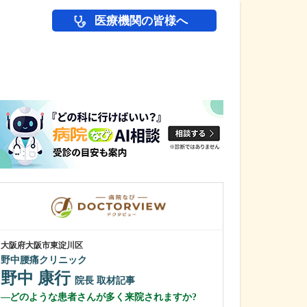
医療機関の皆様へ
医師(ドクター)の
大阪府大阪市東淀川区
大阪府大阪市北区
野中腰痛クリニック
鼠径ヘルニア脱
野中 康行
ック
院長
取材記事
所 為然
院長
どのような患者さんが多く来院されますか?