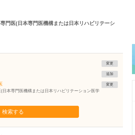
専門医(日本専門医機構または日本リハビリテーシ
変更
追加
医
変更
(日本専門医機構または日本リハビリテーション医学
大阪府大阪市西区
検索する
ありずみ消化器内科
有住 忠晃
院長
取材記事
貴院がある場所は、大阪市内でも人気の街だそ