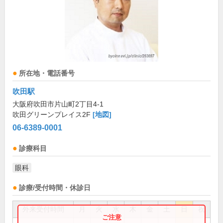
所在地・電話番号
吹田駅
大阪府吹田市片山町2丁目4-1
吹田グリーンプレイス2F
[地図]
06-6389-0001
診療科目
眼科
診療/受付時間・休診日
外来受付時間
月
火
水
木
金
土
日
祝