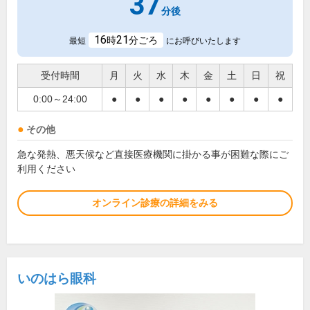
37
分後
16
21
時
分ごろ
最短
にお呼びいたします
受付時間
月
火
水
木
金
土
日
祝
0:00～24:00
●
●
●
●
●
●
●
●
その他
急な発熱、悪天候など直接医療機関に掛かる事が困難な際にご
利用ください
オンライン診療の詳細をみる
いのはら眼科