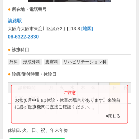
所在地・電話番号
淡路駅
大阪府大阪市東淀川区淡路2丁目13-8
[地図]
06-6322-2830
診療科目
外科
形成外科
皮膚科
リハビリテーション科
診療/受付時間・休診日
診療時間
月
火
水
木
金
土
日
祝
9:00～12:00
●
●
●
●
●
お盆(8月中旬)は休診・休業の場合があります。来院前
に必ず医療機関に直接ご確認ください。
17:00～19:00
●
●
×閉じる
火、日、祝、年末年始
休診日: