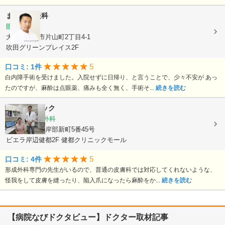
まつもと眼科
眼科
大阪府吹田市片山町2丁目4-1
吹田グリーンプレイス2F
5
口コミ: 1件
白内障手術を受けました。入院せずに日帰り、と言うことで、少々不安が あっ
たのですが、麻酔は点眼薬、痛みも全く無く、手術そ...
続きを読む
すまクリニック
皮膚科, 形成外科
大阪府吹田市岸部新町5番45号
ビエラ岸辺健都2F 健都クリニックモール
5
口コミ: 4件
形成外科専門の先生がいるので、普通の皮膚科では対応してくれないような、
怪我をして皮膚を縫ったり、陥入爪になったら麻酔をか...
続きを読む
【病院なびドクタビュー】ドクター取材記事