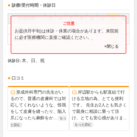
診療/受付時間・休診日
診療時間
月
火
水
木
金
土
日
祝
9:30～12:00
●
●
●
●
●
お盆(8月中旬)は休診・休業の場合があります。来院前
に必ず医療機関に直接ご確認ください。
15:00～17:30
●
●
●
×閉じる
木、日、祝
休診日:
口コミ
形成外科専門の先生がい
岸辺駅からも駅直結で行
るので、普通の皮膚科では対
ける立地の為、とても便利
応してくれないような、怪我
です。 先生お2人とも気さく
をして皮膚を縫ったり、陥入
で親身に相談に乗って頂
爪になったら麻酔をか...
け、とても安心感がありま...
もっ
もっと読む
と読む