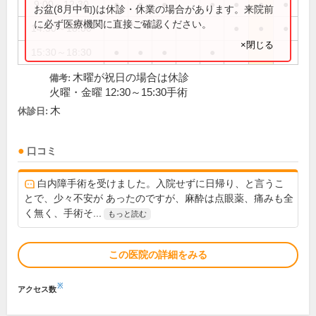
9:00～12:30
●
●
●
●
●
●
●
お盆(8月中旬)は休診・休業の場合があります。来院前
に必ず医療機関に直接ご確認ください。
14:30～18:00
●
●
●
×閉じる
15:30～18:30
●
●
●
●
木曜が祝日の場合は休診
備考:
火曜・金曜 12:30～15:30手術
木
休診日:
口コミ
白内障手術を受けました。入院せずに日帰り、と言うこ
とで、少々不安が あったのですが、麻酔は点眼薬、痛みも全
く無く、手術そ...
もっと読む
この医院の詳細をみる
※
アクセス数