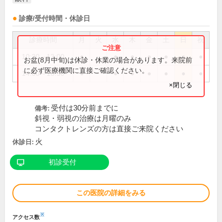
診療/受付時間・休診日
診療時間
月
火
水
木
金
土
日
祝
10:30～13:00
●
●
●
●
●
●
●
お盆(8月中旬)は休診・休業の場合があります。来院前
に必ず医療機関に直接ご確認ください。
14:00～18:30
●
●
●
●
●
●
●
×閉じる
受付は30分前までに
備考:
斜視・弱視の治療は月曜のみ
コンタクトレンズの方は直接ご来院ください
火
休診日:
初診受付
この医院の詳細をみる
※
アクセス数