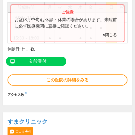
診療時間
月
火
水
木
金
土
日
祝
9:00～11:00
●
お盆(8月中旬)は休診・休業の場合があります。来院前
に必ず医療機関に直接ご確認ください。
9:00～12:30
●
●
●
●
●
×閉じる
15:30～18:00
●
●
●
●
日、祝
休診日:
初診受付
この医院の詳細をみる
※
アクセス数
すまクリニック
4
口コミ
件