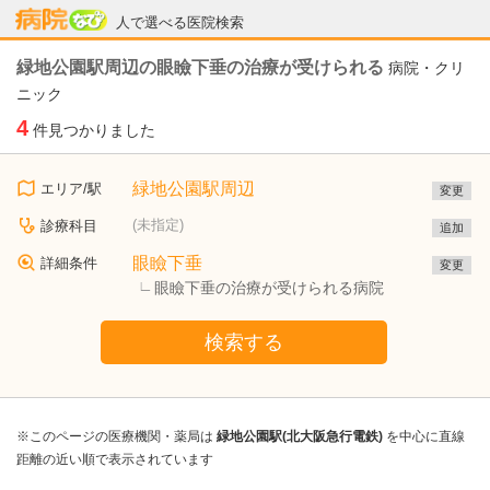
病院なび
人で選べる医院検索
緑地公園駅周辺の眼瞼下垂の治療が受けられる
病院・クリ
ニック
4
件見つかりました
緑地公園駅周辺
エリア/駅
変更
(未指定)
診療科目
追加
眼瞼下垂
詳細条件
変更
眼瞼下垂の治療が受けられる病院
検索する
※このページの医療機関・薬局は
緑地公園駅(北大阪急行電鉄)
を中心に直線
距離の近い順で表示されています