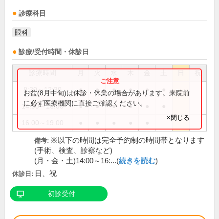
診療科目
眼科
診療/受付時間・休診日
診療時間
月
火
水
木
金
土
日
祝
8:30～12:30
●
●
●
●
●
●
お盆(8月中旬)は休診・休業の場合があります。来院前
に必ず医療機関に直接ご確認ください。
14:00～16:00
●
●
●
●
●
●
×閉じる
16:00～19:00
●
●
●
●
●
※以下の時間は完全予約制の時間帯となります
備考:
(手術、検査、診察など)
(月・金・土)14:00～16:...(
続きを読む
)
日、祝
休診日:
初診受付