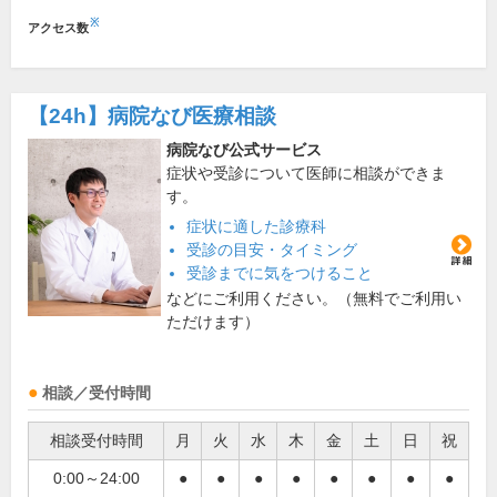
※
アクセス数
【24h】
病院なび医療相談
病院なび公式サービス
症状や受診について医師に相談ができま
す。
症状に適した診療科
受診の目安・タイミング
受診までに気をつけること
などにご利用ください。（無料でご利用い
ただけます）
相談／受付時間
相談受付時間
月
火
水
木
金
土
日
祝
0:00～24:00
●
●
●
●
●
●
●
●