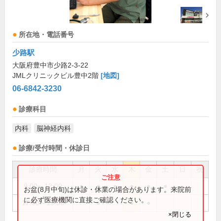
所在地・電話番号
少路駅
大阪府豊中市少路2-3-22
JMLクリニックビル豊中2階
[地図]
06-6842-3230
診療科目
内科
脳神経内科
診療/受付時間・休診日
診療時間
月
火
水
木
金
土
日
祝
9:00～12:00
●
●
●
●
●
●
お盆(8月中旬)は休診・休業の場合があります。来院前
に必ず医療機関に直接ご確認ください。
17:00～19:00
●
●
●
×閉じる