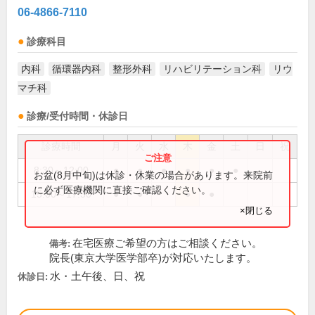
06-4866-7110
診療科目
内科
循環器内科
整形外科
リハビリテーション科
リウ
マチ科
診療/受付時間・休診日
診療時間
月
火
水
木
金
土
日
祝
8:30～12:00
●
●
●
●
●
●
お盆(8月中旬)は休診・休業の場合があります。来院前
に必ず医療機関に直接ご確認ください。
15:00～17:30
●
●
●
●
×閉じる
在宅医療ご希望の方はご相談ください。
備考:
院長(東京大学医学部卒)が対応いたします。
水・土午後、日、祝
休診日: