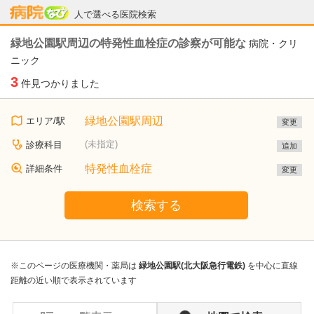
病院なび
人で選べる医院検索
緑地公園駅周辺の特発性血栓症の診察が可能な
病院・クリ
ニック
3
件見つかりました
緑地公園駅周辺
エリア/駅
変更
(未指定)
診療科目
追加
特発性血栓症
詳細条件
変更
検索する
※このページの医療機関・薬局は
緑地公園駅(北大阪急行電鉄)
を中心に直線
距離の近い順で表示されています