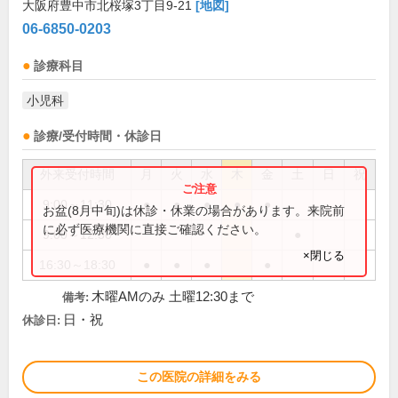
大阪府豊中市北桜塚3丁目9-21
[地図]
06-6850-0203
診療科目
小児科
診療/受付時間・休診日
外来受付時間
月
火
水
木
金
土
日
祝
9:00～11:30
●
●
●
●
●
お盆(8月中旬)は休診・休業の場合があります。来院前
に必ず医療機関に直接ご確認ください。
9:00～12:30
●
×閉じる
16:30～18:30
●
●
●
●
木曜AMのみ 土曜12:30まで
備考:
日・祝
休診日:
この医院の詳細をみる